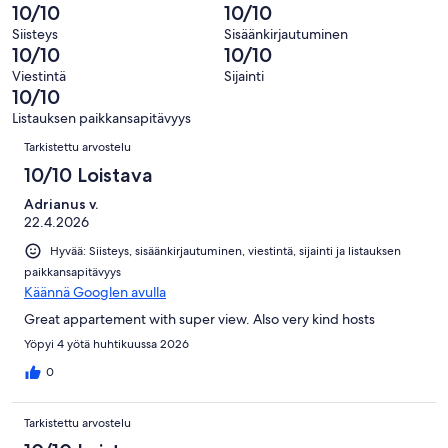
kautta
-
10/10
10/10
arvostelua
0
4
Hirveä.
kautta
Siisteys
Sisäänkirjautuminen
arvostelua
0
10/10
10/10
4
kautta
arvostelua
Viestintä
Sijainti
4
10/10
arvostelua
Listauksen paikkansapitävyys
Arvostelut
Tarkistettu arvostelu
10/10 Loistava
Adrianus v.
22.4.2026
Hyvää: Siisteys, sisäänkirjautuminen, viestintä, sijainti ja listauksen
paikkansapitävyys
Käännä Googlen avulla
Great appartement with super view. Also very kind hosts
Yöpyi 4 yötä huhtikuussa 2026
0
Tarkistettu arvostelu