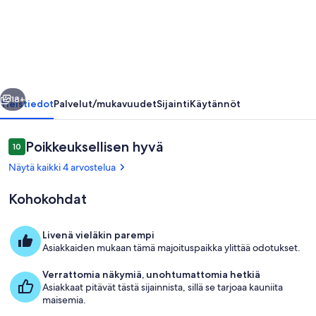
keskellä
mäntymetsää
merinäköalalla
valokuvagalleria
llinen
Seuraava
18+
Yleistiedot
Palvelut/mukavuudet
Sijainti
Käytännöt
Arvostelut
Poikkeuksellisen hyvä
10
10 kautta 10.
Näytä kaikki 4 arvostelua
Kohokohdat
Livenä vieläkin parempi
Asiakkaiden mukaan tämä majoituspaikka ylittää odotukset.
Huone
Verrattomia näkymiä, unohtumattomia hetkiä
Asiakkaat pitävät tästä sijainnista, sillä se tarjoaa kauniita
maisemia.