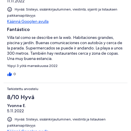
11.11.2022
und hilfreich. Pool ist sauber und wird jeden Morgen
kontrolliert. Alles in allem ein gelungener Aufenthalt mit allem,
Hyvää: Siisteys, sisäänkirjautuminen, viestintä, sijainti ja listauksen
was dazu gehört! Vielen Dank!
paikkansapitävyys
Käännä Googlen avulla
Fantástico
Villa tal como se describe en la web. Habitaciones grandes,
piscina y jardín. Buenas comunicaciones con autobús y cerca de
la parada. Supermercados se puede ir andando. La playa a unos
300 metros. También hay restaurantes cerca y zona de copas.
Una muy buena estancia.
Yöpyi 3 yötä marraskuussa 2022
0
Tarkistettu arvostelu
8/10 Hyvä
Yvonne E.
5.11.2022
Hyvää: Siisteys, sisäänkirjautuminen, viestintä ja listauksen
paikkansapitävyys