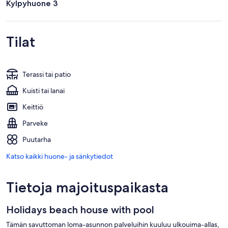
Kylpyhuone 3
Tilat
Terassi tai patio
Kuisti tai lanai
Keittiö
Parveke
Puutarha
Katso kaikki huone- ja sänkytiedot
Tietoja majoituspaikasta
Holidays beach house with pool
Tämän savuttoman loma-asunnon palveluihin kuuluu ulkouima-allas,