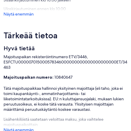
Sisäänkirjautuminen klo 16.00 jälkeen
Uloskirjautuminen ennen klo 10.00
Näytä enemmän
Tärkeää tietoa
Hyvä tietää
Majoituspaikan rekisteröintinumero ETV/3446,
ESFCTU000007015000578346000000000000000000000ET/34
463
Majoituspaikan numero:
10840647
Tätä majoituspaikkaa hallinnoi yksityinen majoittaja (eli taho, joka ei
toimi kaupankäynti-, ammatinharjoittamis- tai
liiketoimintatarkoituksissa). EU:n kuluttajansuojalaki, mukaan lukien
peruutusoikeus, ei koske tätä varausta. Yksityisen majoittajan
määrittämä peruutuskäytäntö koskee varaustasi.
Lisähenkilöistä saatetaan veloittaa maksu, joka vaihtelee
majoituspaikoittain
Näytä enemmän