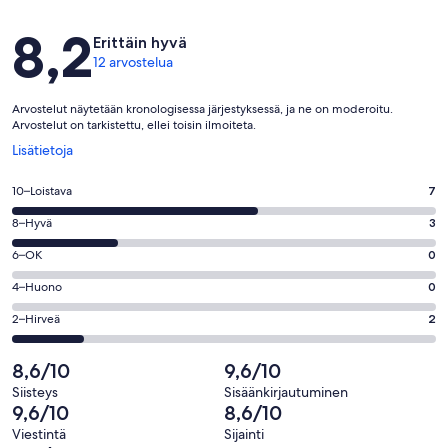
Arvostelut
8,2
Erittäin hyvä
12 arvostelua
Arvostelut näytetään kronologisessa järjestyksessä, ja ne on moderoitu.
Arvostelut on tarkistettu, ellei toisin ilmoiteta.
Avautuu
Lisätietoja
uuteen
ikkunaan
Arvosana
10–Loistava
7
10
Arvosana
8–Hyvä
3
-
8
Loistava.
Arvosana
6–OK
0
-
7
6
Hyvä.
Arvosana
4–Huono
0
kautta
-
3
4
12
OK.
Arvosana
2–Hirveä
2
kautta
-
arvostelua
0
2
12
Huono.
kautta
-
8,6/10
9,6/10
arvostelua
0
12
Hirveä.
kautta
Siisteys
Sisäänkirjautuminen
arvostelua
2
9,6/10
8,6/10
12
kautta
arvostelua
Viestintä
Sijainti
12