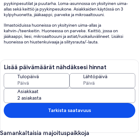
pyykinpesutilat ja puutarha. Loma-asunnossa on yksityinen uima-
allas sekä keittiö ja pyykinpesukone. Asiakkaiden käytössä on 3
kylpyhuonetta, jääkaappi, parveke ja mikroaaltouuni.
Ilmastoiduissa huoneissa on yksityinen uima-allas ja
kahvin-/teenkeitin. Huoneessa on parveke. Keittiö, jossa on
jääkaappi, liesi, mikroaaltouuni ja astiat/ruokailuvälineet. Lisäksi
huoneissa on hiustenkuivaaja ja silitysrauta/-lauta.
Tässä loma-asunnossa käytössäsi on ulkouima-allas.
Lisää päivämäärät nähdäksesi hinnat
Tulopäivä
Lähtöpäivä
Asiakkaat
Tarkista saatavuus
Samankaltaisia majoituspaikkoja