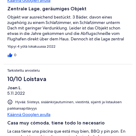
Käännä Googlen avulla
Zentrale Lage, geräumiges Objekt
Objekt war ausreichend bestückt. 3 Bäder, davon eines
zugehörig zu einem Schlafzimmer, ein Schlafzimmer unterm
Dach mit geringer Verdunklung. Leider ist das Objekt schon
etwas in die Jahre gekommen und die Abflugschneiße vom
Flughafen direkt über dem Haus. Dennoch ist die Lage zentral
und in ca 20 Minuten fußläufig das nächste Restaurant
Yöpyi 4 yötä lokakuussa 2022
erreichbar.
0
Tarkistettu arvostelu
10/10 Loistava
Joan L.
5.11.2022
Hyvää: Siisteys, sisäänkirjautuminen, viestintä, sijainti ja listauksen
paikkansapitävyys
Käännä Googlen avulla
Casa muy cómoda, tiene todo lo necesario
La casa tiene una piscina que está muy bien, BBQ y pin pon. En