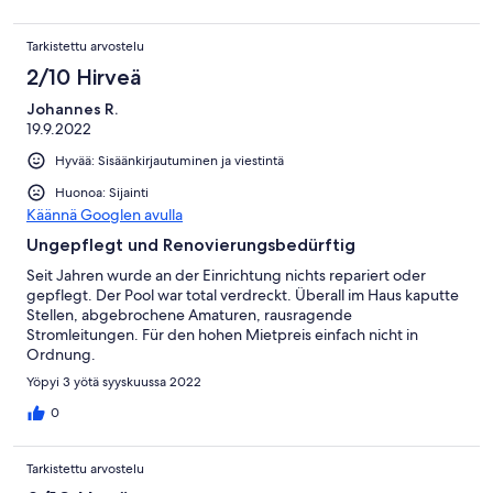
sodass wir diesen innerhalb der 4 Tage nicht nutzen konnten.
Des Weiteren war in der Küche eine Maus, sodass unsere
Tarkistettu arvostelu
Lebensmittel angeknabbert wurden und wir diese weg werfen
mussten. Positiv zu erwähnen ist allerdings, dass der Vermieter
2/10 Hirveä
schnell reagiert und steht’s bemüht war wenigstens den Pool
Johannes R.
sauber zu machen und das Haus von innen grundsätzlich sauber
19.9.2022
war. Der Preis ist jedenfalls keinesfalls berechtigt. Die andere
Doppelhaushälfte gehörte ebenfalls dem Vermieter und wirkte
Hyvää: Sisäänkirjautuminen ja viestintä
vom Garten her etwas gepflegter.
Huonoa: Sijainti
Käännä Googlen avulla
Ungepflegt und Renovierungsbedürftig
Seit Jahren wurde an der Einrichtung nichts repariert oder
gepflegt. Der Pool war total verdreckt. Überall im Haus kaputte
Stellen, abgebrochene Amaturen, rausragende
Stromleitungen. Für den hohen Mietpreis einfach nicht in
Ordnung.
Yöpyi 3 yötä syyskuussa 2022
0
Tarkistettu arvostelu