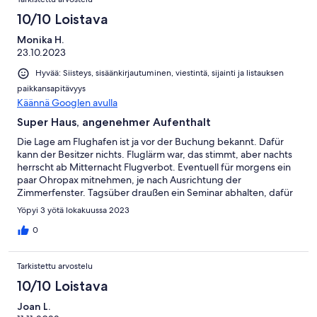
10/10 Loistava
Monika H.
23.10.2023
Hyvää: Siisteys, sisäänkirjautuminen, viestintä, sijainti ja listauksen
paikkansapitävyys
Käännä Googlen avulla
Super Haus, angenehmer Aufenthalt
Die Lage am Flughafen ist ja vor der Buchung bekannt. Dafür
kann der Besitzer nichts. Fluglärm war, das stimmt, aber nachts
herrscht ab Mitternacht Flugverbot. Eventuell für morgens ein
paar Ohropax mitnehmen, je nach Ausrichtung der
Zimmerfenster. Tagsüber draußen ein Seminar abhalten, dafür
ist es draußen zu laut, ab und zu. Wir sind rein gegangen und
Yöpyi 3 yötä lokakuussa 2023
haben die vielen Terrassentüren geöffnet und alles war
wunderbar! Toplage in sonst ruhigem Wohnviertel. 10 Minuten
0
zu Fuß und der erste Cocktail am Strand kann mit einem
atemberaubenden Blick getrunken werden. Man sieht, dass es
Tarkistettu arvostelu
ständig bewohnt ist, klar. Es ist aber in modernem cleanem Look
eingerichtet und nicht ungepflegt, wie durch andere
10/10 Loistava
Bewertungen als Sorge vorhanden. Alles funktioniert, nichts
Joan L.
kaputt! Die Menschen, die das Anwesen betreuen, super nett