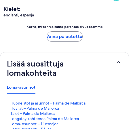
Kielet:
englanti, espanja
Kerro, miten voimme parantaa sivustoamme
Anna palautetta
Lisää suosittuja
lomakohteita
Loma-asunnot
K
Huoneistot ja asunnot – Palma de Mallorca
o
K
Huvilat – Palma de Mallorca
h
o
K
Talot – Palma de Mallorca
t
h
o
K
Longstay kohteessa Palma de Mallorca
e
t
h
o
K
Loma-Asunnot − Llucmajor
e
e
t
h
o
K
Loma-Asunnot − Sóller