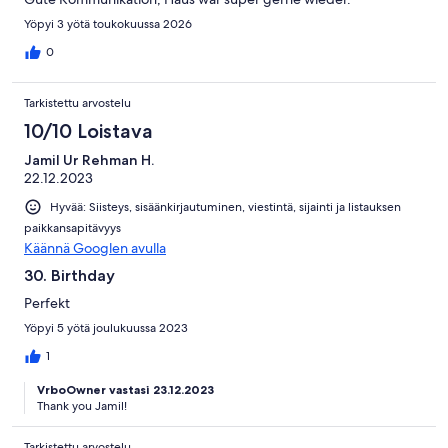
Yöpyi 3 yötä toukokuussa 2026
0
Tarkistettu arvostelu
10/10 Loistava
Jamil Ur Rehman H.
22.12.2023
Hyvää: Siisteys, sisäänkirjautuminen, viestintä, sijainti ja listauksen
paikkansapitävyys
Käännä Googlen avulla
30. Birthday
Perfekt
Yöpyi 5 yötä joulukuussa 2023
1
VrboOwner vastasi 23.12.2023
Thank you Jamil!
Tarkistettu arvostelu