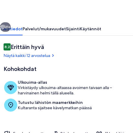
pool
valokuvagalleria
llinen
Seuraava
21+
Yleistiedot
Palvelut/mukavuudet
Sijainti
Käytännöt
Arvostelut
Erittäin hyvä
8,2
8,2 kautta 10.
Näytä kaikki 12 arvostelua
Kohokohdat
Ulkouima-allas
Virkistäydy ulkouima-altaassa avoimen taivaan alla –
Uima-allas
harvinainen helmi tällä alueella.
Tutustu lähistön maamerkkeihin
Kultaranta sijaitsee kävelymatkan päässä