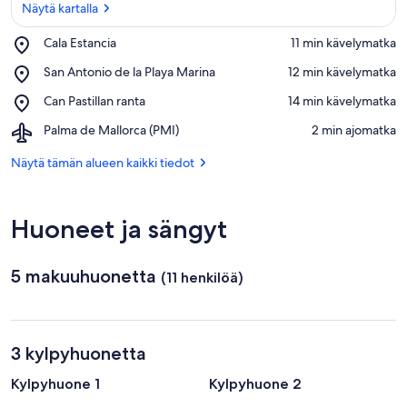
Näytä kartalla
Place,
Cala Estancia
‪11 min kävelymatka‬
Cala
Näytä kartalla
Place,
San Antonio de la Playa Marina
‪12 min kävelymatka‬
Estancia
San
Place,
Can Pastillan ranta
‪14 min kävelymatka‬
Antonio
Can
de
Airport,
Palma de Mallorca (PMI)
‪2 min ajomatka‬
Pastillan
la
Palma
ranta
Playa
de
Näytä tämän alueen kaikki tiedot
Marina
Mallorca
(PMI)
Huoneet ja sängyt
5 makuuhuonetta
(11 henkilöä)
3 kylpyhuonetta
Kylpyhuone 1
Kylpyhuone 2