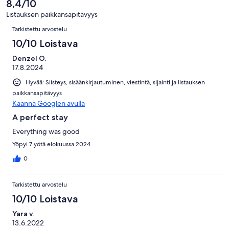
8,4/10
arvostelua
Listauksen paikkansapitävyys
Arvostelut
Tarkistettu arvostelu
10/10 Loistava
Denzel O.
17.8.2024
Hyvää: Siisteys, sisäänkirjautuminen, viestintä, sijainti ja listauksen
paikkansapitävyys
Käännä Googlen avulla
A perfect stay
Everything was good
Yöpyi 7 yötä elokuussa 2024
0
Tarkistettu arvostelu
10/10 Loistava
Yara v.
13.6.2022