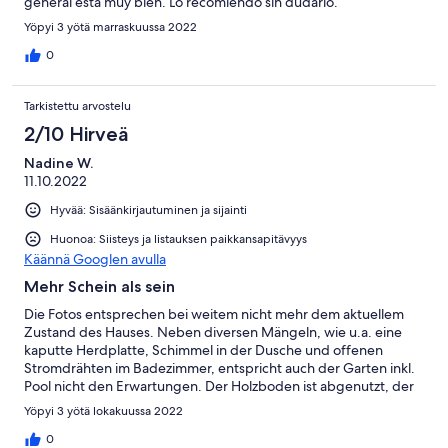
general está muy bien. Lo recomiendo sin dudarlo.
Yöpyi 3 yötä marraskuussa 2022
0
Tarkistettu arvostelu
2/10 Hirveä
Nadine W.
11.10.2022
Hyvää: Sisäänkirjautuminen ja sijainti
Huonoa: Siisteys ja listauksen paikkansapitävyys
Käännä Googlen avulla
Mehr Schein als sein
Die Fotos entsprechen bei weitem nicht mehr dem aktuellem
Zustand des Hauses. Neben diversen Mängeln, wie u.a. eine
kaputte Herdplatte, Schimmel in der Dusche und offenen
Stromdrähten im Badezimmer, entspricht auch der Garten inkl.
Pool nicht den Erwartungen. Der Holzboden ist abgenutzt, der
Pool verdreckt und die Partyreste der Vorgänger waren auch
Yöpyi 3 yötä lokakuussa 2022
noch da. Den Pool hat der Vermieter zwar angefangen sauber
zu machen, allerdings sah er erst am Abreisetag nutzbar aus,
0