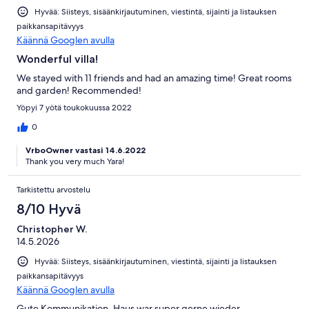
Hyvää: Siisteys, sisäänkirjautuminen, viestintä, sijainti ja listauksen
paikkansapitävyys
Käännä Googlen avulla
Wonderful villa!
We stayed with 11 friends and had an amazing time! Great rooms
and garden! Recommended!
Yöpyi 7 yötä toukokuussa 2022
0
VrboOwner vastasi 14.6.2022
Thank you very much Yara!
Tarkistettu arvostelu
8/10 Hyvä
Christopher W.
14.5.2026
Hyvää: Siisteys, sisäänkirjautuminen, viestintä, sijainti ja listauksen
paikkansapitävyys
Käännä Googlen avulla
Gute Kommunikation, Haus war super gerne wieder.