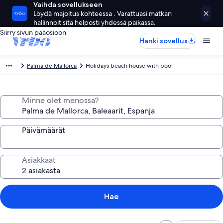
Vaihda sovellukseen
Löydä majoitus kohteessa . Varattuasi matkan
hallinnoit sitä helposti yhdessä paikassa.
Siirry sivun pääosioon
Hanki sovellus
Palma de Mallorca
Holidays beach house with pool
Minne olet menossa?
Päivämäärät
Asiakkaat
Hae