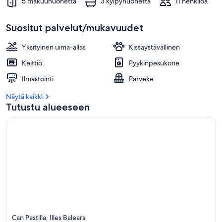
5 makuuhuonetta
3 kylpyhuonetta
11 henkilöä
Suositut palvelut/mukavuudet
Yksityinen uima-allas
Kissaystävällinen
Keittiö
Pyykinpesukone
Ilmastointi
Parveke
Näytä kaikki
Tutustu alueeseen
Can Pastilla, Illes Balears