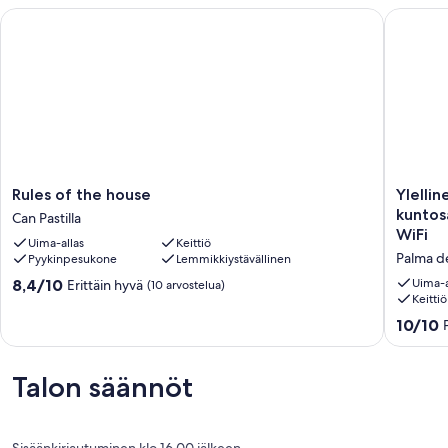
Rules of the house
Ylellinen
Rules
Ylellinen
Rules of the house
Ylellin
of
huvila
kuntosa
Can Pastilla
the
uima-
WiFi
Uima-allas
Keittiö
house
altaalla,
Palma d
Pyykinpesukone
Lemmikkiystävällinen
Can
grilli.
Pastilla
Keinut,
8.4
8,4/10
Uima-a
Erittäin hyvä
(10 arvostelua)
kuntosal
Keittiö
kautta
porealla
10,
10.0
10/10
biljardi,
Erittäin
kautta
pöytäjal
hyvä,
10,
WiFi
(10
Poikkeuk
Talon säännöt
Palma
arvostelua)
hyvä,
de
(101
Mallorca
arvostel