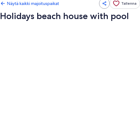
Näytä kaikki majoituspaikat
Tallenna
Holidays beach house with pool
Majoituspaikan
Holidays
beach
house
with