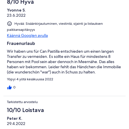
8/10 Hyvä
Yvonne S.
23.6.2022
Hyvää: Sisäänkirjautuminen, viestintä, sijainti ja listauksen
paikkansapitävyys
Käännä Googlen avulla
Frauenurlaub
Wir haben uns für Can Pastilla entschieden um einen langen
Transfer zu vermeiden. Es sollte ein Haus für mindestens 8
Personen mit Pool sein aber dennoch in Meernähe. Das alles
haben wir bekommen. Leider fehlt das Händchen die Immobilie
(die wunderschön "war") auch in Schuss zu halten.
Wasserschäden im Badezimmer, defekter Eisschrank, kaputte
Yöpyi 4 yötä kesäkuussa 2022
Herdplatte schmälern den positiven Eindruck. Mit ein wenig
mehr Fürsorge eine Top Adresse. Der Kontakt zum Vermieter
0
war gut und auch das Entgegenkommen beim Ein- und
Auschecken nicht genau auf die Uhr zu gucken war super. Ach,
Tarkistettu arvostelu
wir wussten um den Fluglärm des nahegelegenen Flughafens,
das haben wir aber gerne in Kauf genommen. Für unser langes
10/10 Loistava
WE war es optimal.
Peter K.
29.4.2022