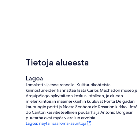
Tietoja alueesta
Lagoa
Lomakoti sijaitsee rannalla. Kulttuurikohteista
kiinnostuneiden kannattaa lisätä Carlos Machadon museo j
Arquipélago nykytaiteen keskus listalleen, ja alueen
mielenkiintoisiin maamerkkeihin kuuluvat Ponta Delgadan
kaupungin portti ja Nossa Senhora do Rosarion kirkko. Jos
do Canton kasvitieteellinen puutarha ja Antonio Borgesin
puutarha ovat myös vierailun arvoisia.
Lagoa: näytä lisää loma-asuntoja