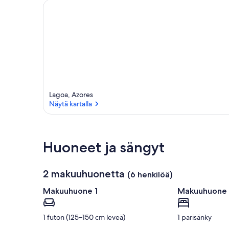
Lagoa, Azores
Näytä kartalla
Näytä kartalla
Huoneet ja sängyt
2 makuuhuonetta
(6 henkilöä)
Makuuhuone 1
Makuuhuone
1 futon (125–150 cm leveä)
1 parisänky