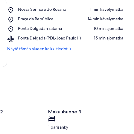
Place,
Nossa Senhora do Rosário
‪1 min kävelymatka‬
Nossa
Place,
Praça da República
‪14 min kävelymatka‬
Senhora
Praça
do
Place,
Ponta Delgadan satama
‪10 min ajomatka‬
da
Rosário
Ponta
República
Airport,
Ponta Delgada (PDL-Joao Paulo II)
‪15 min ajomatka‬
Delgadan
Ponta
satama
Delgada
Näytä tämän alueen kaikki tiedot
(PDL-
Joao
Paulo
II)
 2
Makuuhuone 3
1 parisänky