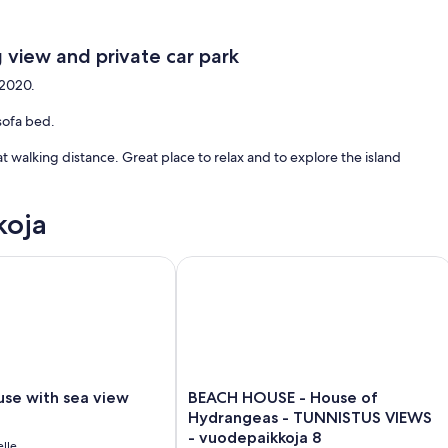
 view and private car park
 2020.
sofa bed.
 walking distance. Great place to relax and to explore the island
koja
ha de Sao Roque
 with sea view
BEACH HOUSE - House of Hydrangeas
BEACH
use with sea view
BEACH HOUSE - House of
HOUSE
Hydrangeas - TUNNISTUS VIEWS
-
- vuodepaikkoja 8
lle