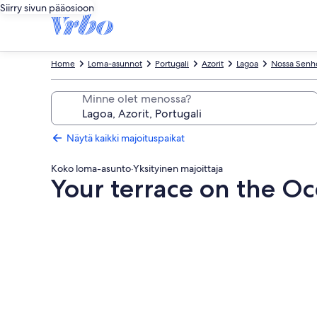
Siirry sivun pääosioon
Home
Loma-asunnot
Portugali
Azorit
Lagoa
Nossa Senho
Minne olet menossa?
Näytä kaikki majoituspaikat
Koko loma-asunto
·
Yksityinen majoittaja
Your terrace on the O
Majoituspaikan
Your
terrace
on
the