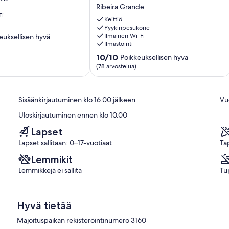
House
Ribeira Grande
of
Fi
Hydrangeas
Keittiö
-
Pyykinpesukone
Ilmainen Wi-Fi
euksellisen hyvä
TUNNISTUS
Ilmastointi
VIEWS
-
10.0
10/10
Poikkeuksellisen hyvä
en
vuodepaikkoja
kautta
(78 arvostelua)
8
10,
Ribeira
Poikkeuksellisen
Grande
hyvä,
Sisäänkirjautuminen klo 16.00 jälkeen
Vu
(78
arvostelua)
Uloskirjautuminen ennen klo 10.00
Lapset
Lapset sallitaan: 0–17-vuotiaat
Ta
Lemmikit
Lemmikkejä ei sallita
Tup
Hyvä tietää
Majoituspaikan rekisteröintinumero 3160