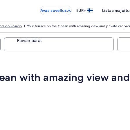
•
Avaa sovellus
EUR
Listaa majoitu
ra do Rosário
Your terrace on the Ocean with amazing view and private car par
Päivämäärät
cean with amazing view and 