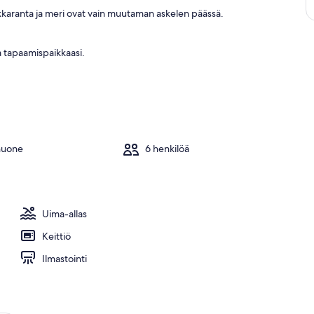
kkaranta ja meri ovat vain muutaman askelen päässä.
aa tapaamispaikkaasi.
huone
6 henkilöä
Uima-allas
Keittiö
Ilmastointi