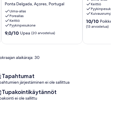
-
Seaside
Ponta Delgada, Açores, Portugal
Keittiö
luonnollisella
Ponta
Pyykinpesukone
uima-
Delgada
Uima-allas
Kuivausrumpu
altaalla,
Poreallas
10.0
Keittiö
10/10
Poikkeuksellisen 
patio
Pyykinpesukone
kautta
ja
(13 arvostelua)
10,
grilli
9.0
9,0/10
Upea
(20 arvostelua)
Poikkeuksellisen
Ponta
kautta
hyvä,
Delgada,
10,
(13
Açores,
Upea,
arvostelua)
Portugal
(20
okraajan alaikäraja: 30
arvostelua)
Tapahtumat
pahtumien järjestäminen ei ole sallittua
Tupakointikäytännöt
akointi ei ole sallittu