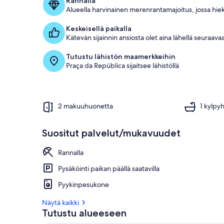
Rannalla
Alueella harvinainen merenrantamajoitus, jossa hie
Keskeisellä paikalla
Kätevän sijainnin ansiosta olet aina lähellä seuraav
Tutustu lähistön maamerkkeihin
Praça da República sijaitsee lähistöllä
2 makuuhuonetta
1 kylpy
Suositut palvelut/mukavuudet
Rannalla
Pysäköinti paikan päällä saatavilla
Pyykinpesukone
Näytä kaikki
Tutustu alueeseen