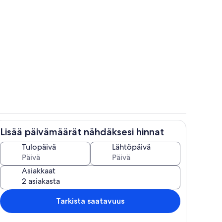
Oleskelualue
Lisää päivämäärät nähdäksesi hinnat
Sisätilat
Tulopäivä
Lähtöpäivä
Asiakkaat
Tarkista saatavuus