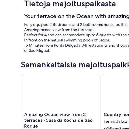
Tietoja majoituspaikasta
Your terrace on the Ocean with amazing
Fully equiped 2 Bedrooms and 2 bathrooms house built in
Amazing ocean view from the terrasse.
Perfect for 4 and can accomodate up to 6 guests with the 
In front on the natural swimming pools of Lagoa.
15 Minutes from Ponta Delgada. All restaurants and shops at
of Sao Miguel.
Samankaltaisia majoituspaik
Amazing Ocean view from 2 terraces -Casa da Roc
Country house
Amazing
Country
Amazing Ocean view from 2
Country ho
Ocean
house
terraces -Casa da Rocha de Sao
Fenais da Luz
view
with
Roque
Näkymä mere