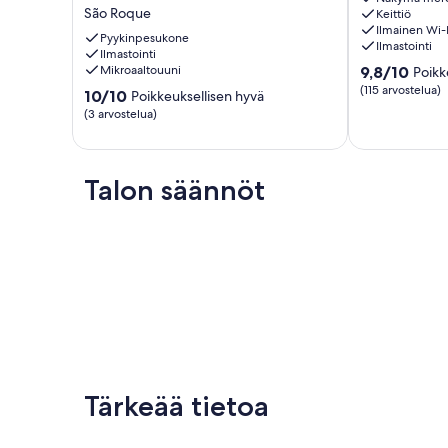
from
sea
São Roque
Keittiö
2
view
Ilmainen Wi-
terraces
Fenais
Pyykinpesukone
Ilmastointi
-
Ilmastointi
da
9.8
Mikroaaltouuni
9,8/10
Poikk
Casa
Luz
kautta
da
(115 arvostelua)
10.0
10/10
Poikkeuksellisen hyvä
10,
Rocha
kautta
(3 arvostelua)
Poikkeuksellis
de
10,
hyvä,
Sao
Poikkeuksellisen
(115
Roque
hyvä,
arvostelua)
São
Talon säännöt
(3
Roque
arvostelua)
Tärkeää tietoa