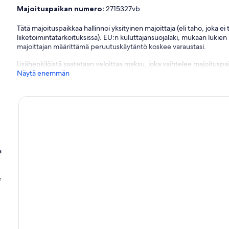
Majoituspaikan numero:
2715327vb
Tätä majoituspaikkaa hallinnoi yksityinen majoittaja (eli taho, joka e
liiketoimintatarkoituksissa). EU:n kuluttajansuojalaki, mukaan lukien
majoittajan määrittämä peruutuskäytäntö koskee varaustasi.
Lisähenkilöistä saatetaan veloittaa maksu, joka vaihtelee majoituspai
Näytä enemmän
a
é