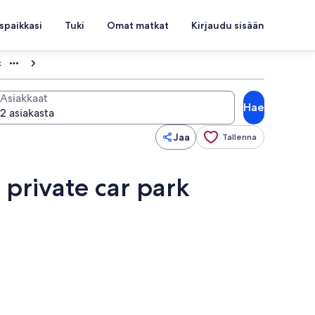
spaikkasi
Tuki
Omat matkat
Kirjaudu sisään
k
Asiakkaat
Hae
Jaa
Tallenna
private car park