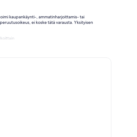
i toimi kaupankäynti-, ammatinharjoittamis- tai
 peruutusoikeus, ei koske tätä varausta. Yksityisen
koittain