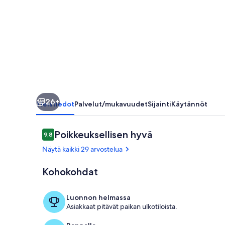
Ocean
with
amazing
view
and
private
car
26+
park
Yleistiedot
Palvelut/mukavuudet
Sijainti
Käytännöt
valokuvagalleria
Arvostelut
Poikkeuksellisen hyvä
9,8
9,8 kautta 10.
Näytä kaikki 29 arvostelua
Kohokohdat
Terassi/patio
Luonnon helmassa
Asiakkaat pitävät paikan ulkotiloista.