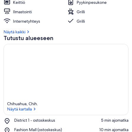
Keittiö
Pyykinpesukone
Ilmastointi
Grilli
Internetyhteys
Grilli
Näytä kaikki
Tutustu alueeseen
Chihuahua, Chih.
Näytä kartalla
Place,
District 1 - ostoskeskus
‪5 min ajomatka‬
District
Näytä kartalla
Place,
Fashion Mall (ostoskeskus)
‪10 min ajomatka‬
1