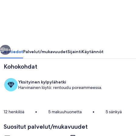
A
5
minutos
del
centro
llinen
Seuraava
de
15+
Yleistiedot
Palvelut/mukavuudet
Sijainti
Käytännöt
la
Kohokohdat
ciudad,
y
Yksityinen kylpylähetki
con
Harvinainen löytö: rentoudu poreammeessa.
fácil
acceso
valokuvagalleria
12 henkilöä
•
5 makuuhuonetta
•
5 sänkyä
Oleskelualue
Suositut palvelut/mukavuudet