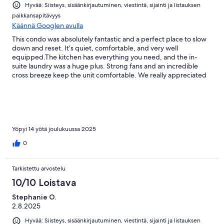
Hyvää: Siisteys, sisäänkirjautuminen, viestintä, sijainti ja listauksen
paikkansapitävyys
Käännä Googlen avulla
This condo was absolutely fantastic and a perfect place to slow
down and reset. It’s quiet, comfortable, and very well
equipped.The kitchen has everything you need, and the in-
suite laundry was a huge plus. Strong fans and an incredible
cross breeze keep the unit comfortable. We really appreciated
the Brita water filter, working ice maker (plus extra trays), and
the generous supply of towels. The king-sized bed was
extremely comfortable.The shower was excellent—extra tall
with a curved rod, which was much appreciated (especially at
5'11"). There are plenty of comfortable seating options
throughout the condo. Grocery prices were exactly what you’d
Yöpyi 14 yötä joulukuussa 2025
expect for small-town island living—no surprises. The island
0
itself is very friendly and welcoming.
Tarkistettu arvostelu
10/10 Loistava
Stephanie O.
2.8.2025
Hyvää: Siisteys, sisäänkirjautuminen, viestintä, sijainti ja listauksen