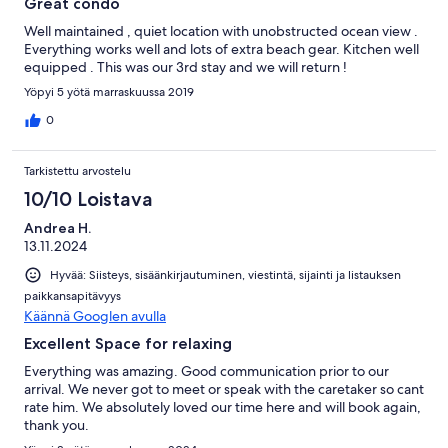
Great condo
Well maintained , quiet location with unobstructed ocean view .
Everything works well and lots of extra beach gear. Kitchen well
equipped . This was our 3rd stay and we will return !
Yöpyi 5 yötä marraskuussa 2019
0
Tarkistettu arvostelu
10/10 Loistava
Andrea H.
13.11.2024
Hyvää: Siisteys, sisäänkirjautuminen, viestintä, sijainti ja listauksen
paikkansapitävyys
Käännä Googlen avulla
Excellent Space for relaxing
Everything was amazing. Good communication prior to our
arrival. We never got to meet or speak with the caretaker so cant
rate him. We absolutely loved our time here and will book again,
thank you.