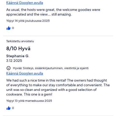
Käännä Googlen avulla
As usual, the hosts were great, the welcome goodies were
appreciated and the view… still amazing.
Yöpyi 14 yötä joulukuussa 2025
0
Tarkistettu arvostelu
8/10 Hyvä
Stephanie G.
3.12.2025
Hyvää: Siisteys, sisäänkirjautuminen, viestintä ja sijainti
Käännä Googlen avulla
We had such a nice time in this rental! The owners had thought
of everything to make our stay comfortable and convenient. The
unit was so clean and organized with a good selection of
cookware. This one is a gem!
Yöpyi 13 yötä marraskuussa 2025
0