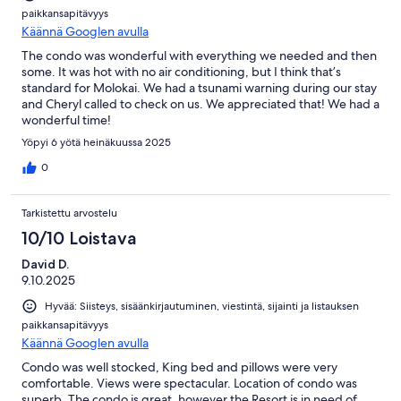
paikkansapitävyys
Käännä Googlen avulla
The condo was wonderful with everything we needed and then
some. It was hot with no air conditioning, but I think that’s
standard for Molokai. We had a tsunami warning during our stay
and Cheryl called to check on us. We appreciated that! We had a
wonderful time!
Yöpyi 6 yötä heinäkuussa 2025
0
Tarkistettu arvostelu
10/10 Loistava
David D.
9.10.2025
Hyvää: Siisteys, sisäänkirjautuminen, viestintä, sijainti ja listauksen
paikkansapitävyys
Käännä Googlen avulla
Condo was well stocked, King bed and pillows were very
comfortable. Views were spectacular. Location of condo was
superb. The condo is great, however the Resort is in need of