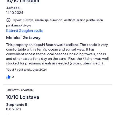
10/10 Loistava
James S.
14.10.2024
Hyvää: Siisteys, sisäänkirjautuminen, viestintä, sijainti ja listauksen
paikkansapitävyys
Käännä Googlen avulla
Molokai Getaway
This property on Kepuhi Beach was excellent. The condo is very
comfortable with a terrific ocean and sunset view. It has
convenient access to the local beaches including towels, chairs
and other assets for a day on the sand. Plus, the kitchen was well
stocked for preparing meals as needed (spices, utensils etc.).
Yöpyi 7 yötä syyskuussa 2024
0
Tarkistettu arvostelu
10/10 Loistava
Stephanie B.
8.8.2023