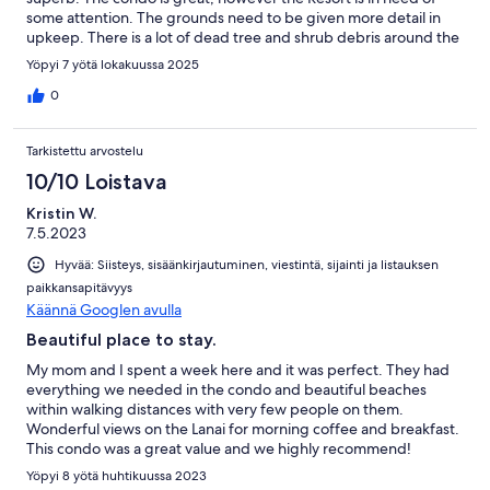
some attention. The grounds need to be given more detail in
upkeep. There is a lot of dead tree and shrub debris around the
grounds. This has nothing to do with condo. The owners have
Yöpyi 7 yötä lokakuussa 2025
done a great job with the condo.
0
Tarkistettu arvostelu
10/10 Loistava
Kristin W.
7.5.2023
Hyvää: Siisteys, sisäänkirjautuminen, viestintä, sijainti ja listauksen
paikkansapitävyys
Käännä Googlen avulla
Beautiful place to stay.
My mom and I spent a week here and it was perfect. They had
everything we needed in the condo and beautiful beaches
within walking distances with very few people on them.
Wonderful views on the Lanai for morning coffee and breakfast.
This condo was a great value and we highly recommend!
Yöpyi 8 yötä huhtikuussa 2023