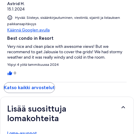
Astrid H.
15.1.2024
Hyvää: Siisteys, sisäänkirjautuminen, viestintä, sijainti ja listauksen
paikkansapitävyys
Käännä Googlen avulla
Best condo in Resort
Very nice and clean place with awesome views! But we
recommend to get Jalousie to cover the grids! We had stormy
weather and it was really windy and cold in the room.
Yöpyi 4 yötä tammikuussa 2024
0
Katso kaikki arvostelut
Lisää suosittuja
lomakohteita
Loma-asunnot