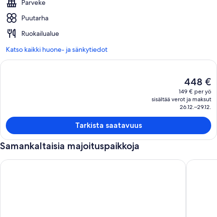
Parveke
Puutarha
Ruokailualue
Katso kaikki huone- ja sänkytiedot
Nykyinen
448 €
hinta
149 € per yö
on
sisältää verot ja maksut
448 €
26.12.–29.12.
Tarkista saatavuus
Samankaltaisia majoituspaikkoja
Molokai Premium Oceanfront Kepuhi Beach Resort -hinnat
Kepuhi B