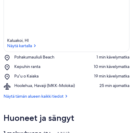
Kaluakoi, HI
Näytä kartalla
Place,
Pohakumauliuli Beach
‪1 min kävelymatka‬
Pohakumauliuli
Näytä kartalla
Place,
Kepuhin ranta
‪10 min kävelymatka‬
Beach
Kepuhin
Place,
Puʻu o Kaiaka
‪19 min kävelymatka‬
ranta
Puʻu
Airport,
Hoolehua, Havaiji (MKK-Molokai)
‪25 min ajomatka‬
o
Hoolehua,
Kaiaka
Havaiji
Näytä tämän alueen kaikki tiedot
(MKK-
Molokai)
Huoneet ja sängyt