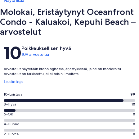
Näytä lisää
condo, kolmen mailin ranta kävelyetäisyydellä, monet eristäytyneet
rannat, auringonlaskut kauneimmista sinulle on nähnyt elämäsi
Molokai, Eristäytynyt Oceanfront
aikana, 'Friendly Isle' W40491577-01
Condo - Kaluakoi, Kepuhi Beach –
arvostelut
Arvostelut
10
Poikkeuksellisen hyvä
109 arvostelua
Arvostelut näytetään kronologisessa järjestyksessä, ja ne on moderoitu.
Arvostelut on tarkistettu, ellei toisin ilmoiteta.
Avautuu
Lisätietoja
uuteen
ikkunaan
Arvosana
10–Loistava
99
10
Arvosana
8–Hyvä
10
-
8
Loistava.
Arvosana
6–OK
0
-
99
6
Hyvä.
Arvosana
4–Huono
0
kautta
-
10
4
109
OK.
Arvosana
2–Hirveä
0
kautta
-