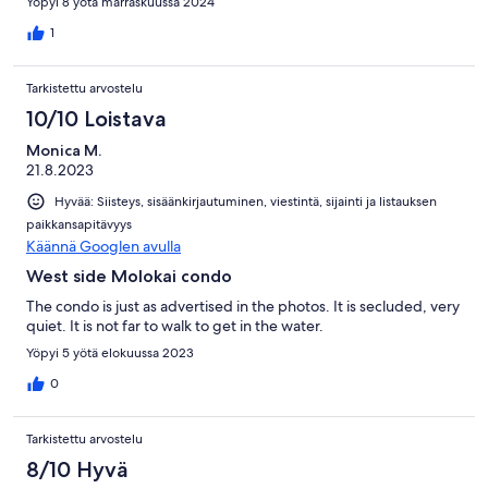
Yöpyi 8 yötä marraskuussa 2024
1
Tarkistettu arvostelu
10/10 Loistava
Monica M.
21.8.2023
Hyvää: Siisteys, sisäänkirjautuminen, viestintä, sijainti ja listauksen
paikkansapitävyys
Käännä Googlen avulla
West side Molokai condo
The condo is just as advertised in the photos. It is secluded, very
quiet. It is not far to walk to get in the water.
Yöpyi 5 yötä elokuussa 2023
0
Tarkistettu arvostelu
8/10 Hyvä