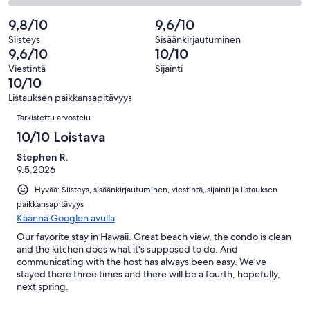
arvostelua
0
2
109
Huono.
kautta
-
9,8/10
9,6/10
arvostelua
0
109
Hirveä.
kautta
Siisteys
Sisäänkirjautuminen
arvostelua
0
9,6/10
10/10
109
kautta
arvostelua
Viestintä
Sijainti
109
10/10
arvostelua
Listauksen paikkansapitävyys
Arvostelut
Tarkistettu arvostelu
10/10 Loistava
Stephen R.
9.5.2026
Hyvää: Siisteys, sisäänkirjautuminen, viestintä, sijainti ja listauksen
paikkansapitävyys
Käännä Googlen avulla
Our favorite stay in Hawaii. Great beach view, the condo is clean
and the kitchen does what it's supposed to do. And
communicating with the host has always been easy. We've
stayed there three times and there will be a fourth, hopefully,
next spring.