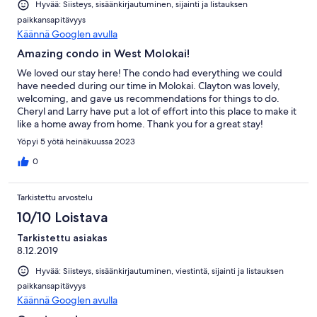
Hyvää: Siisteys, sisäänkirjautuminen, sijainti ja listauksen
paikkansapitävyys
Käännä Googlen avulla
Amazing condo in West Molokai!
We loved our stay here! The condo had everything we could
have needed during our time in Molokai. Clayton was lovely,
welcoming, and gave us recommendations for things to do.
Cheryl and Larry have put a lot of effort into this place to make it
like a home away from home. Thank you for a great stay!
Yöpyi 5 yötä heinäkuussa 2023
0
Tarkistettu arvostelu
10/10 Loistava
Tarkistettu asiakas
8.12.2019
Hyvää: Siisteys, sisäänkirjautuminen, viestintä, sijainti ja listauksen
paikkansapitävyys
Käännä Googlen avulla