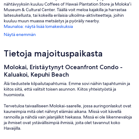
nähtävyyksiin kuuluu Coffees of Hawaii Plantation Store ja Molokaʻi
Museum & Cultural Center. Täällä voit meloa kajakilla ja harrastaa
laitesukellusta, tai kokeilla erilaisia ulkoilma-aktiviteetteja, joihin
kuuluu muun muassa metsästys ja pyöräily nearby.
Maunaloa: näytä lisää lomakeskuksia
Näytä enemmän
Tietoja majoituspaikasta
Molokai, Eristäytynyt Oceanfront Condo -
Kaluakoi, Kepuhi Beach
Älä tiedustele kilpailutapahtumia. Emme sovi näihin tapahtumiin ja
kiitos siitä, että valitsit toisen asunnon. Kiitos yhteistyöstä ja
huomiosta.
Tervetuloa taivaalliseen Molokai-saarelle, jossa auringonlaskut ovat
kauneimpia mitä olet nähnyt elämäsi aikana. Missä voit kävellä
rannoilla ja nähdä vain jalanjälkit hiekassa. Missä ei ole liikennevaloja
ja ihmiset ovat ystävällisimpiä ihmisiä, joita olet tavannut koko
Havaijilla.