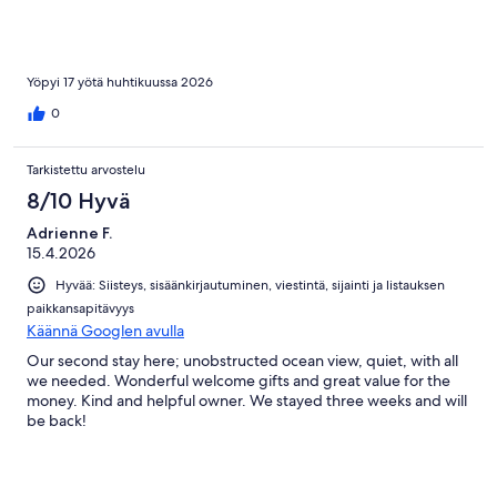
Yöpyi 17 yötä huhtikuussa 2026
0
Tarkistettu arvostelu
8/10 Hyvä
Adrienne F.
15.4.2026
Hyvää: Siisteys, sisäänkirjautuminen, viestintä, sijainti ja listauksen
paikkansapitävyys
Käännä Googlen avulla
Our second stay here; unobstructed ocean view, quiet, with all
we needed. Wonderful welcome gifts and great value for the
money. Kind and helpful owner. We stayed three weeks and will
be back!