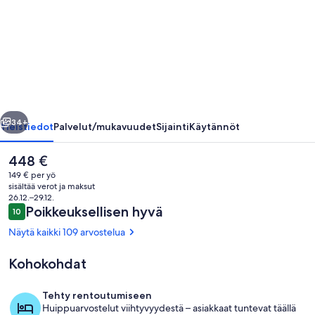
Eristäytynyt
Oceanfront
Condo
-
Kaluakoi,
Kepuhi
llinen
Seuraava
Beach
34+
Yleistiedot
Palvelut/mukavuudet
Sijainti
Käytännöt
valokuvagalleria
Nykyinen
448 €
hinta
149 € per yö
on
sisältää verot ja maksut
448 €
26.12.–29.12.
Arvostelut
Poikkeuksellisen hyvä
10
10 kautta 10.
Näytä kaikki 109 arvostelua
Kohokohdat
Uima-allas
Tehty rentoutumiseen
Huippuarvostelut viihtyvyydestä – asiakkaat tuntevat täällä