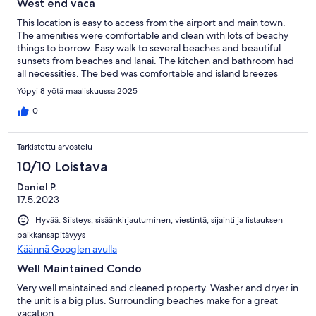
West end vaca
This location is easy to access from the airport and main town.
The amenities were comfortable and clean with lots of beachy
things to borrow. Easy walk to several beaches and beautiful
sunsets from beaches and lanai. The kitchen and bathroom had
all necessities. The bed was comfortable and island breezes
were amazing. All in all a great experience.
Yöpyi 8 yötä maaliskuussa 2025
0
Tarkistettu arvostelu
10/10 Loistava
Daniel P.
17.5.2023
Hyvää: Siisteys, sisäänkirjautuminen, viestintä, sijainti ja listauksen
paikkansapitävyys
Käännä Googlen avulla
Well Maintained Condo
Very well maintained and cleaned property. Washer and dryer in
the unit is a big plus. Surrounding beaches make for a great
vacation.