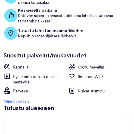
olonsa kotoisaksi.
Keskeisellä paikalla
Kätevän sijainnin ansiosta olet aina lähellä seuraavaa
tapaamispaikkaasi.
Tutustu lähistön maamerkkeihin
Kepuhin ranta sijaitsee lähistöllä
Suositut palvelut/mukavuudet
Rannalla
Ulkouima-allas
Pysäköinti paikan päällä
Ilmainen Wi-Fi
saatavilla
Parveke
Kuivausrumpu
Näytä kaikki
Tutustu alueeseen