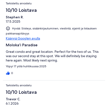
Tarkistettu arvostelu
10/10 Loistava
Stephen R.
17.5.2025
Hyvää: Siisteys, sisäänkirjautuminen, viestintä, sijainti ja listauksen
paikkansapitävyys
Käännä Googlen avulla
Moloka'i Paradise
Great condo and great location. Perfect for the two of us. This
was our second stay at this spot. We will definitely be staying
here again. Most likely next spring.
Yöpyi 17 yötä huhtikuussa 2025
0
Tarkistettu arvostelu
10/10 Loistava
Trevor C.
6.1.2026