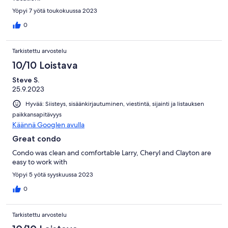
Yöpyi 7 yötä toukokuussa 2023
0
Tarkistettu arvostelu
10/10 Loistava
Steve S.
25.9.2023
Hyvää: Siisteys, sisäänkirjautuminen, viestintä, sijainti ja listauksen
paikkansapitävyys
Käännä Googlen avulla
Great condo
Condo was clean and comfortable Larry, Cheryl and Clayton are
easy to work with
Yöpyi 5 yötä syyskuussa 2023
0
Tarkistettu arvostelu