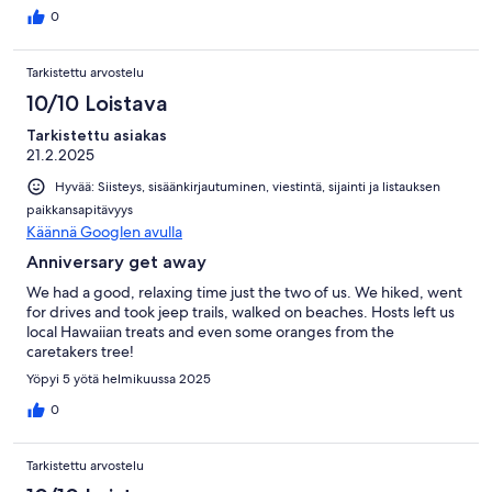
0
Tarkistettu arvostelu
10/10 Loistava
Tarkistettu asiakas
21.2.2025
Hyvää: Siisteys, sisäänkirjautuminen, viestintä, sijainti ja listauksen
paikkansapitävyys
Käännä Googlen avulla
Anniversary get away
We had a good, relaxing time just the two of us. We hiked, went
for drives and took jeep trails, walked on beaches. Hosts left us
local Hawaiian treats and even some oranges from the
caretakers tree!
Yöpyi 5 yötä helmikuussa 2025
0
Tarkistettu arvostelu