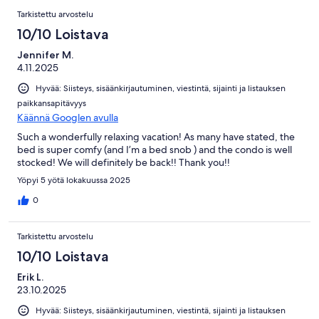
Tarkistettu arvostelu
10/10 Loistava
Jennifer M.
4.11.2025
Hyvää: Siisteys, sisäänkirjautuminen, viestintä, sijainti ja listauksen
paikkansapitävyys
Käännä Googlen avulla
Such a wonderfully relaxing vacation! As many have stated, the
bed is super comfy (and I’m a bed snob ) and the condo is well
stocked! We will definitely be back!! Thank you!!
Yöpyi 5 yötä lokakuussa 2025
0
Tarkistettu arvostelu
10/10 Loistava
Erik L.
23.10.2025
Hyvää: Siisteys, sisäänkirjautuminen, viestintä, sijainti ja listauksen