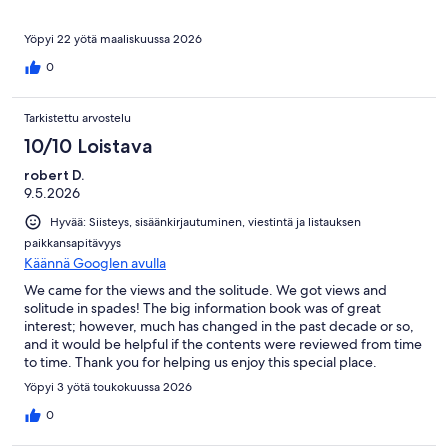
Yöpyi 22 yötä maaliskuussa 2026
0
Tarkistettu arvostelu
10/10 Loistava
robert D.
9.5.2026
Hyvää: Siisteys, sisäänkirjautuminen, viestintä ja listauksen
paikkansapitävyys
Käännä Googlen avulla
We came for the views and the solitude. We got views and
solitude in spades! The big information book was of great
interest; however, much has changed in the past decade or so,
and it would be helpful if the contents were reviewed from time
to time. Thank you for helping us enjoy this special place.
Yöpyi 3 yötä toukokuussa 2026
0