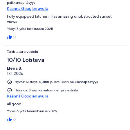
paikkansapitävyys
Käännä Googlen avulla
Fully equipped kitchen. Has amazing unobstructed sunset
views.
Yöpyi 8 yötä lokakuussa 2025
0
Tarkistettu arvostelu
10/10 Loistava
Elena B.
17.1.2026
Hyvää: Siisteys, sijainti ja listauksen paikkansapitävyys
Huonoa: Sisäänkirjautuminen ja viestintä
Käännä Googlen avulla
all good
Yöpyi 6 yötä tammikuussa 2026
0