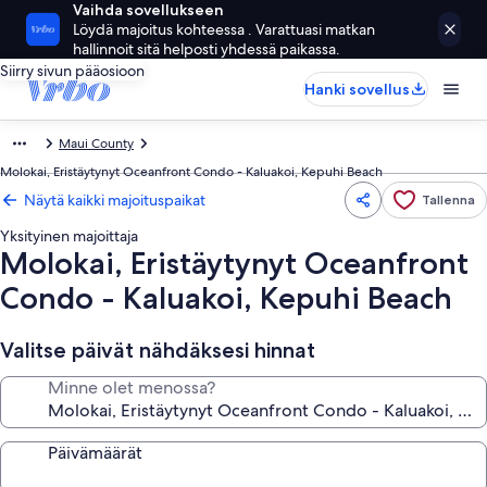
Vaihda sovellukseen
Löydä majoitus kohteessa . Varattuasi matkan
hallinnoit sitä helposti yhdessä paikassa.
Siirry sivun pääosioon
Hanki sovellus
Maui County
Molokai, Eristäytynyt Oceanfront Condo - Kaluakoi, Kepuhi Beach
Näytä kaikki majoituspaikat
Tallenna
Yksityinen majoittaja
Molokai, Eristäytynyt Oceanfront
Condo - Kaluakoi, Kepuhi Beach
Valitse päivät nähdäksesi hinnat
Minne olet menossa?
Päivämäärät