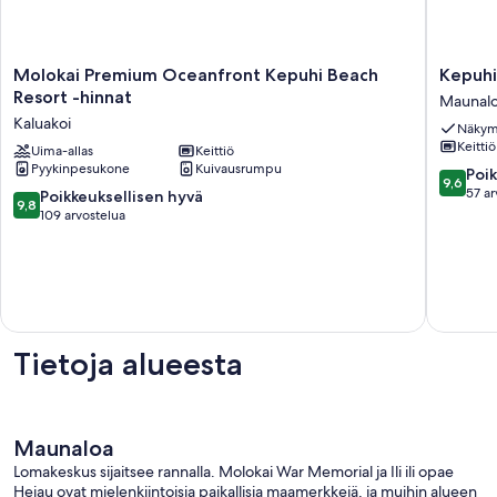
Molokai
Kepuhi
Molokai Premium Oceanfront Kepuhi Beach
Kepuhi
Premium
Beach
Resort -hinnat
Maunal
Oceanfront
Resort
Kaluakoi
Näkym
Kepuhi
#
Keittiö
Beach
Uima-allas
Keittiö
2202
Pyykinpesukone
Kuivausrumpu
Resort
-
9.6
Poik
9,6
-
Paradise
kautta
57 ar
9.8
Poikkeuksellisen hyvä
9,8
hinnat
löytyi
10,
kautta
109 arvostelua
Kaluakoi
Maunal
Poikkeuk
10,
hyvä,
Poikkeuksellisen
57
hyvä,
arvostel
109
arvostelua
Tietoja alueesta
Maunaloa
Lomakeskus sijaitsee rannalla. Molokai War Memorial ja Ili ili opae
Heiau ovat mielenkiintoisia paikallisia maamerkkejä, ja muihin alueen