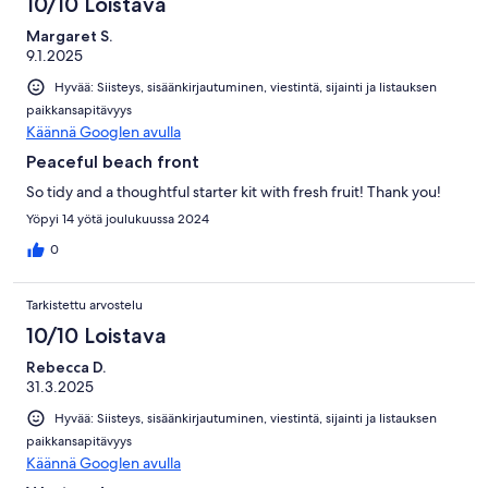
10/10 Loistava
Margaret S.
9.1.2025
Hyvää: Siisteys, sisäänkirjautuminen, viestintä, sijainti ja listauksen
paikkansapitävyys
Käännä Googlen avulla
Peaceful beach front
So tidy and a thoughtful starter kit with fresh fruit! Thank you!
Yöpyi 14 yötä joulukuussa 2024
0
Tarkistettu arvostelu
10/10 Loistava
Rebecca D.
31.3.2025
Hyvää: Siisteys, sisäänkirjautuminen, viestintä, sijainti ja listauksen
paikkansapitävyys
Käännä Googlen avulla