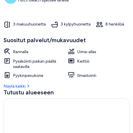
Futch Beach sijaitsee lähellä
3 makuuhuonetta
3 kylpyhuonetta
8 henkilöä
Suositut palvelut/mukavuudet
Rannalla
Uima-allas
Pysäköinti paikan päällä
Keittiö
saatavilla
Pyykinpesukone
Ilmastointi
Näytä kaikki
Tutustu alueeseen