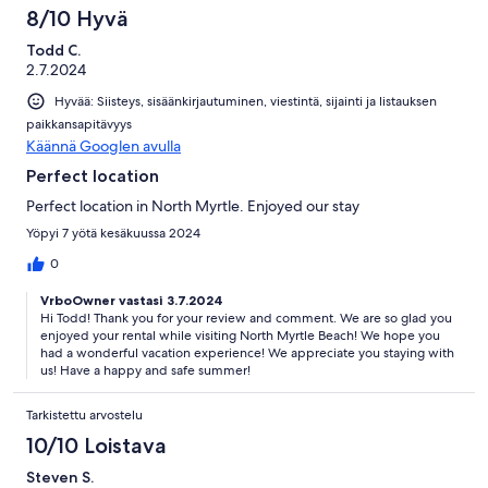
8/10 Hyvä
Todd C.
2.7.2024
Hyvää: Siisteys, sisäänkirjautuminen, viestintä, sijainti ja listauksen
paikkansapitävyys
Käännä Googlen avulla
Perfect location
Perfect location in North Myrtle. Enjoyed our stay
Yöpyi 7 yötä kesäkuussa 2024
0
VrboOwner vastasi 3.7.2024
Hi Todd! Thank you for your review and comment. We are so glad you
enjoyed your rental while visiting North Myrtle Beach! We hope you
had a wonderful vacation experience! We appreciate you staying with
us! Have a happy and safe summer!
Tarkistettu arvostelu
10/10 Loistava
Steven S.