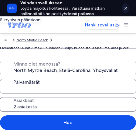
Vaihda sovellukseen
Löydä majoitus kohteessa . Varattuasi matkan
hallinnoit sitä helposti yhdessä paikassa.
Siirry sivun pääosioon
Hanki sovellus
North Myrtle Beach
Oceanfront Kaunis 3 makuuhuoneen 3 kylpy huoneisto ja Sisäuima-allas ja Wifi
Minne olet menossa?
Päivämäärät
Asiakkaat
Hae