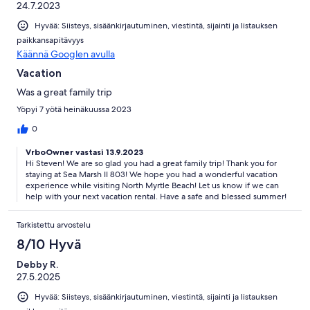
24.7.2023
Hyvää: Siisteys, sisäänkirjautuminen, viestintä, sijainti ja listauksen
paikkansapitävyys
Käännä Googlen avulla
Vacation
Was a great family trip
Yöpyi 7 yötä heinäkuussa 2023
0
VrboOwner vastasi 13.9.2023
Hi Steven! We are so glad you had a great family trip! Thank you for
staying at Sea Marsh II 803! We hope you had a wonderful vacation
experience while visiting North Myrtle Beach! Let us know if we can
help with your next vacation rental. Have a safe and blessed summer!
Tarkistettu arvostelu
8/10 Hyvä
Debby R.
27.5.2025
Hyvää: Siisteys, sisäänkirjautuminen, viestintä, sijainti ja listauksen