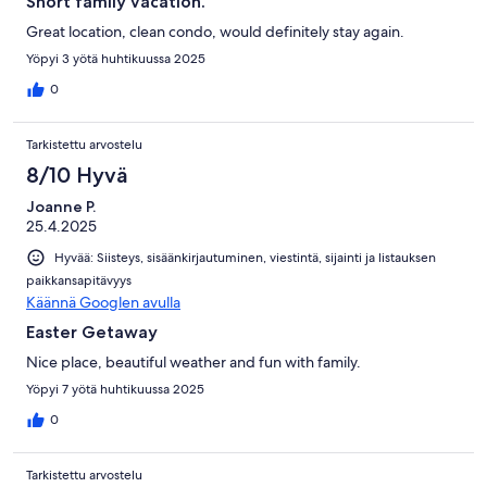
Short family vacation.
Great location, clean condo, would definitely stay again.
Yöpyi 3 yötä huhtikuussa 2025
0
Tarkistettu arvostelu
8/10 Hyvä
Joanne P.
25.4.2025
Hyvää: Siisteys, sisäänkirjautuminen, viestintä, sijainti ja listauksen
paikkansapitävyys
Käännä Googlen avulla
Easter Getaway
Nice place, beautiful weather and fun with family.
Yöpyi 7 yötä huhtikuussa 2025
0
Tarkistettu arvostelu