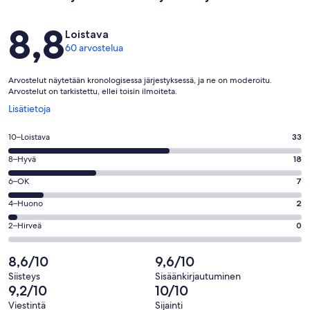
Arvostelut
8,8
Loistava
60 arvostelua
Arvostelut näytetään kronologisessa järjestyksessä, ja ne on moderoitu.
Arvostelut on tarkistettu, ellei toisin ilmoiteta.
Avautuu
Lisätietoja
uuteen
ikkunaan
Arvosana
10–Loistava
33
10
Arvosana
8–Hyvä
18
-
8
Loistava.
Arvosana
6–OK
7
-
33
6
Hyvä.
Arvosana
4–Huono
2
kautta
-
18
4
60
OK.
Arvosana
2–Hirveä
0
kautta
-
arvostelua
7
2
60
Huono.
kautta
-
8,6/10
9,6/10
arvostelua
2
60
Hirveä.
kautta
Siisteys
Sisäänkirjautuminen
arvostelua
0
9,2/10
10/10
60
kautta
arvostelua
Viestintä
Sijainti