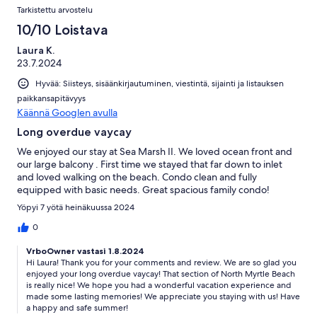
Tarkistettu arvostelu
10/10 Loistava
Laura K.
23.7.2024
Hyvää: Siisteys, sisäänkirjautuminen, viestintä, sijainti ja listauksen
paikkansapitävyys
Käännä Googlen avulla
Long overdue vaycay
We enjoyed our stay at Sea Marsh II. We loved ocean front and
our large balcony . First time we stayed that far down to inlet
and loved walking on the beach. Condo clean and fully
equipped with basic needs. Great spacious family condo!
Yöpyi 7 yötä heinäkuussa 2024
0
VrboOwner vastasi 1.8.2024
Hi Laura! Thank you for your comments and review. We are so glad you
enjoyed your long overdue vaycay! That section of North Myrtle Beach
is really nice! We hope you had a wonderful vacation experience and
made some lasting memories! We appreciate you staying with us! Have
a happy and safe summer!