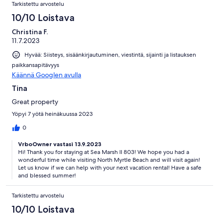
Tarkistettu arvostelu
10/10 Loistava
Christina F.
11.7.2023
Hyvää: Siisteys, sisäänkirjautuminen, viestintä, sijainti ja listauksen
paikkansapitävyys
Käännä Googlen avulla
Tina
Great property
Yöpyi 7 yötä heinäkuussa 2023
0
VrboOwner vastasi 13.9.2023
Hi! Thank you for staying at Sea Marsh II 803! We hope you had a
wonderful time while visiting North Myrtle Beach and will visit again!
Let us know if we can help with your next vacation rental! Have a safe
and blessed summer!
Tarkistettu arvostelu
10/10 Loistava