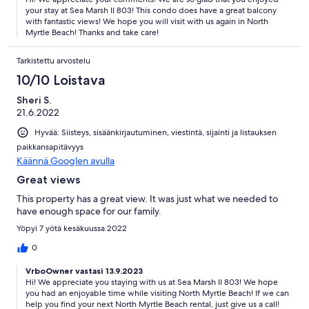
your stay at Sea Marsh II 803! This condo does have a great balcony
with fantastic views! We hope you will visit with us again in North
Myrtle Beach! Thanks and take care!
Tarkistettu arvostelu
10/10 Loistava
Sheri S.
21.6.2022
Hyvää: Siisteys, sisäänkirjautuminen, viestintä, sijainti ja listauksen
paikkansapitävyys
Käännä Googlen avulla
Great views
This property has a great view. It was just what we needed to
have enough space for our family.
Yöpyi 7 yötä kesäkuussa 2022
0
VrboOwner vastasi 13.9.2023
Hi! We appreciate you staying with us at Sea Marsh II 803! We hope
you had an enjoyable time while visiting North Myrtle Beach! If we can
help you find your next North Myrtle Beach rental, just give us a call!