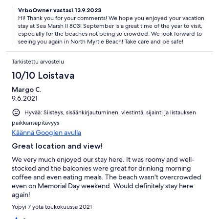
VrboOwner vastasi 13.9.2023
Hi! Thank you for your comments! We hope you enjoyed your vacation
stay at Sea Marsh II 803! September is a great time of the year to visit,
especially for the beaches not being so crowded. We look forward to
seeing you again in North Myrtle Beach! Take care and be safe!
Tarkistettu arvostelu
10/10 Loistava
Margo C.
9.6.2021
Hyvää: Siisteys, sisäänkirjautuminen, viestintä, sijainti ja listauksen
paikkansapitävyys
Käännä Googlen avulla
Great location and view!
We very much enjoyed our stay here. It was roomy and well-
stocked and the balconies were great for drinking morning
coffee and even eating meals. The beach wasn't overcrowded
even on Memorial Day weekend. Would definitely stay here
again!
Yöpyi 7 yötä toukokuussa 2021