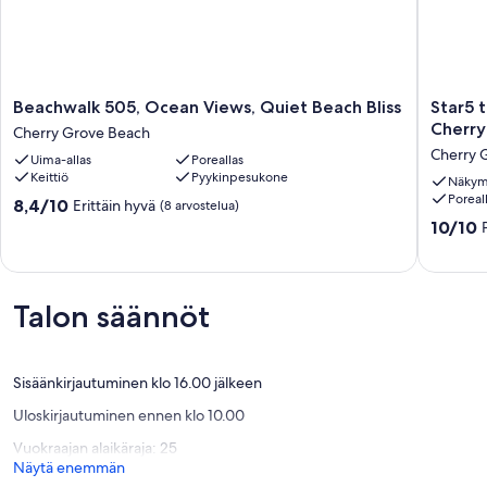
päällä.
** Kaikissa huoneistoissa on liinavaatteet ja siivouspalvelu ilman
lisäkustannuksia!
Beachwalk
Star5
Beachwalk 505, Ocean Views, Quiet Beach Bliss
Star5 
505,
tähden
Cherry
Cherry Grove Beach
Ocean
suora
Cherry 
Uima-allas
Poreallas
Views,
merinäk
Keittiö
Pyykinpesukone
Quiet
Cherry
Näkym
Poreal
Beach
Grovess
8.4
8,4/10
Erittäin hyvä
(8 arvostelua)
Bliss
Cherry
kautta
10.0
10/10
Cherry
Grove
10,
kautta
Grove
Beach
Erittäin
10,
Beach
hyvä,
Poikkeuk
(8
hyvä,
Talon säännöt
arvostelua)
(145
arvostel
Sisäänkirjautuminen klo 16.00 jälkeen
Uloskirjautuminen ennen klo 10.00
Vuokraajan alaikäraja: 25
Näytä enemmän