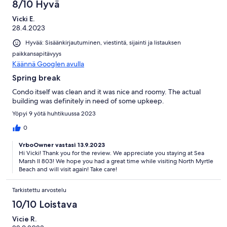
8/10 Hyvä
Vicki E.
28.4.2023
Hyvää: Sisäänkirjautuminen, viestintä, sijainti ja listauksen
paikkansapitävyys
Käännä Googlen avulla
Spring break
Condo itself was clean and it was nice and roomy. The actual
building was definitely in need of some upkeep.
Yöpyi 9 yötä huhtikuussa 2023
0
VrboOwner vastasi 13.9.2023
Hi Vicki! Thank you for the review. We appreciate you staying at Sea
Marsh II 803! We hope you had a great time while visiting North Myrtle
Beach and will visit again! Take care!
Tarkistettu arvostelu
10/10 Loistava
Vicie R.