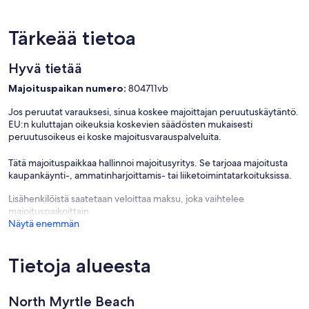
Tärkeää tietoa
Hyvä tietää
Majoituspaikan numero:
804711vb
Jos peruutat varauksesi, sinua koskee majoittajan peruutuskäytäntö.
EU:n kuluttajan oikeuksia koskevien säädösten mukaisesti
peruutusoikeus ei koske majoitusvarauspalveluita.
Tätä majoituspaikkaa hallinnoi majoitusyritys. Se tarjoaa majoitusta
kaupankäynti-, ammatinharjoittamis- tai liiketoimintatarkoituksissa.
Lisähenkilöistä saatetaan veloittaa maksu, joka vaihtelee
majoituspaikoittain
Näytä enemmän
Tietoja alueesta
North Myrtle Beach