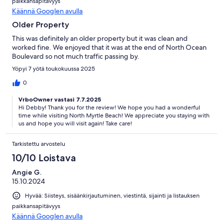
paikkansapitävyys
Käännä Googlen avulla
Older Property
This was definitely an older property but it was clean and
worked fine. We enjoyed that it was at the end of North Ocean
Boulevard so not much traffic passing by.
Yöpyi 7 yötä toukokuussa 2025
0
VrboOwner vastasi 7.7.2025
Hi Debby! Thank you for the review! We hope you had a wonderful
time while visiting North Myrtle Beach! We appreciate you staying with
us and hope you will visit again! Take care!
Tarkistettu arvostelu
10/10 Loistava
Angie G.
15.10.2024
Hyvää: Siisteys, sisäänkirjautuminen, viestintä, sijainti ja listauksen
paikkansapitävyys
Käännä Googlen avulla