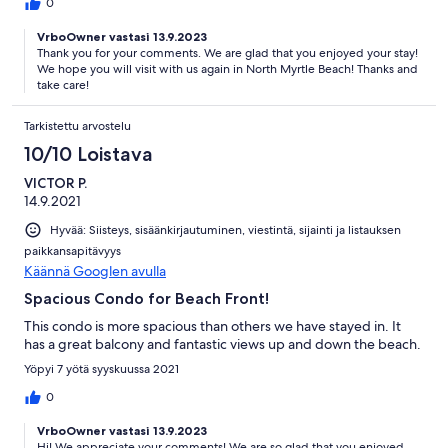
0
VrboOwner vastasi 13.9.2023
Thank you for your comments. We are glad that you enjoyed your stay!
We hope you will visit with us again in North Myrtle Beach! Thanks and
take care!
Tarkistettu arvostelu
10/10 Loistava
VICTOR P.
14.9.2021
Hyvää: Siisteys, sisäänkirjautuminen, viestintä, sijainti ja listauksen
paikkansapitävyys
Käännä Googlen avulla
Spacious Condo for Beach Front!
This condo is more spacious than others we have stayed in. It
has a great balcony and fantastic views up and down the beach.
Yöpyi 7 yötä syyskuussa 2021
0
VrboOwner vastasi 13.9.2023
Hi! We appreciate your comments! We are so glad that you enjoyed