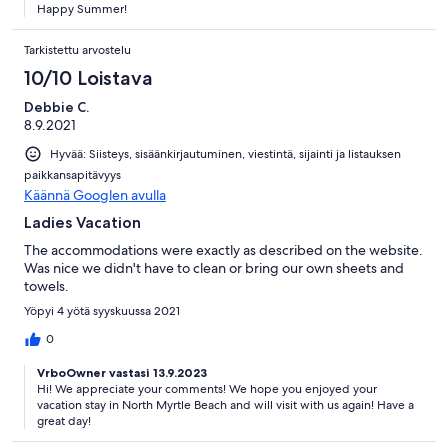
Happy Summer!
Tarkistettu arvostelu
10/10 Loistava
Debbie C.
8.9.2021
Hyvää: Siisteys, sisäänkirjautuminen, viestintä, sijainti ja listauksen
paikkansapitävyys
Käännä Googlen avulla
Ladies Vacation
The accommodations were exactly as described on the website.
Was nice we didn't have to clean or bring our own sheets and
towels.
Yöpyi 4 yötä syyskuussa 2021
0
VrboOwner vastasi 13.9.2023
Hi! We appreciate your comments! We hope you enjoyed your
vacation stay in North Myrtle Beach and will visit with us again! Have a
great day!