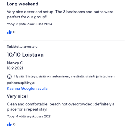
Long weekend
Very nice decor and setup. The 3 bedrooms and baths were
perfect for our group!!
Yöpyi 3 yötä lokakuussa 2024
0
Tarkistettu arvostelu
10/10 Loistava
Nancy C.
18.9.2021
Hyvää: Siisteys, sisäänkirjautuminen, viestintä, sijainti ja listauksen
paikkansapitävyys
Käännä Googlen avulla
Very nice!
Clean and comfortable; beach not overcrowded; definitely a
place for a repeat stay!
Yöpyi 4 yötä syyskuussa 2021
0