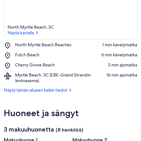
North Myrtle Beach, SC
Näytä kartalla
Place,
North Myrtle Beach Beaches
‪1 min kävelymatka‬
North
Näytä kartalla
Place,
Futch Beach
‪6 min kävelymatka‬
Myrtle
Futch
Beach
Place,
Cherry Grove Beach
‪3 min ajomatka‬
Beach
Beaches
Cherry
Airport,
Myrtle Beach, SC (CRE-Grand Strandin
‪16 min ajomatka‬
Grove
Myrtle
lentoasema)
Beach
Beach,
Näytä tämän alueen kaikki tiedot
SC
(CRE-
Grand
Strandin
Huoneet ja sängyt
lentoasema)
3 makuuhuonetta
(8 henkilöä)
Makuuhuone 1
Makuuhuone 2