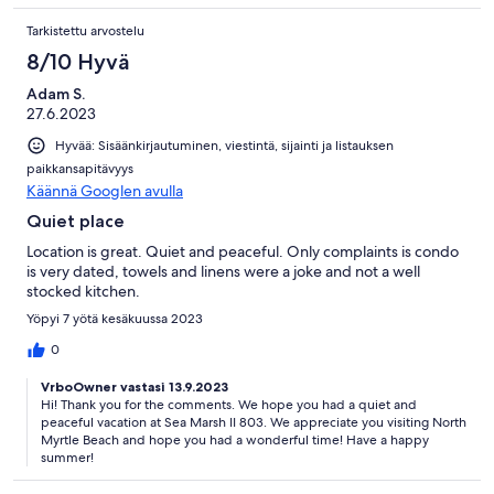
Tarkistettu arvostelu
8/10 Hyvä
Adam S.
27.6.2023
Hyvää: Sisäänkirjautuminen, viestintä, sijainti ja listauksen
paikkansapitävyys
Käännä Googlen avulla
Quiet place
Location is great. Quiet and peaceful. Only complaints is condo
is very dated, towels and linens were a joke and not a well
stocked kitchen.
Yöpyi 7 yötä kesäkuussa 2023
0
VrboOwner vastasi 13.9.2023
Hi! Thank you for the comments. We hope you had a quiet and
peaceful vacation at Sea Marsh II 803. We appreciate you visiting North
Myrtle Beach and hope you had a wonderful time! Have a happy
summer!