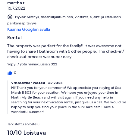
martha r.
16.7.2022
Hyvää: Siisteys, sisäänkirjautuminen, viestintä, sijainti ja listauksen
paikkansapitävyys
Käännä Googlen avulla
Rental
The property was perfect for the family!! It was awesome not
having to share 1 bathroom with 6 other people. The check-in/
check-out process was super easy.
Yöpyi 7 yötä heinäkuussa 2022
0
VrboOwner vastasi 13.9.2023
Hi! Thank you for your comments! We appreciate you staying at Sea
Marsh II 803 for your vacation! We hope you enjoyed your time in
North Myrtle Beach and will visit again. If you need any help in
searching for your next vacation rental, just give us a call. We would be
happy to help you find your place in the sun! Take care! Have a
wonderful summer!
Tarkistettu arvostelu
10/10 Loistava