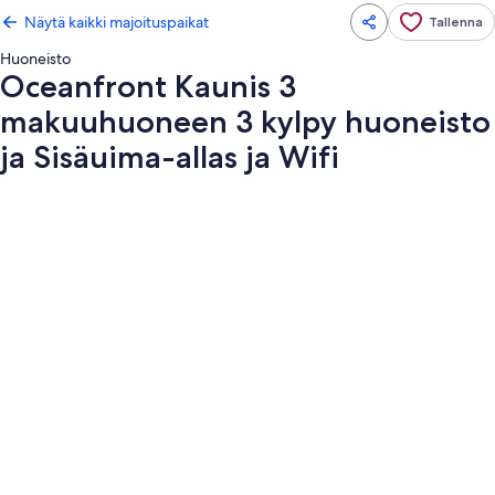
Näytä kaikki majoituspaikat
Tallenna
Huoneisto
Oceanfront Kaunis 3
makuuhuoneen 3 kylpy huoneisto
ja Sisäuima-allas ja Wifi
Majoituspaikan
Oceanfront