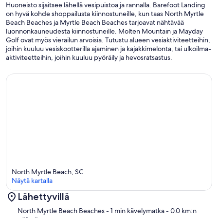
Huoneisto sijaitsee lähellä vesipuistoa ja rannalla. Barefoot Landing
on hyvä kohde shoppailusta kiinnostuneille, kun taas North Myrtle
Beach Beaches ja Myrtle Beach Beaches tarjoavat nähtävää
luonnonkauneudesta kiinnostuneille. Molten Mountain ja Mayday
Golf ovat myös vierailun arvoisia. Tutustu alueen vesiaktiviteetteihin,
joihin kuuluu vesiskootterilla ajaminen ja kajakkimelonta, tai ulkoilma-
aktiviteetteihin, joihin kuuluu pyöräily ja hevosratsastus.
North Myrtle Beach, SC
Näytä kartalla
Lähettyvillä
Kartta
North Myrtle Beach Beaches
- 1 min kävelymatka
- 0.0 km:n