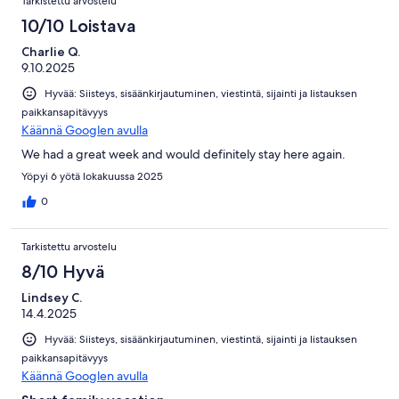
Tarkistettu arvostelu
10/10 Loistava
Charlie Q.
9.10.2025
Hyvää: Siisteys, sisäänkirjautuminen, viestintä, sijainti ja listauksen
paikkansapitävyys
Käännä Googlen avulla
We had a great week and would definitely stay here again.
Yöpyi 6 yötä lokakuussa 2025
0
Tarkistettu arvostelu
8/10 Hyvä
Lindsey C.
14.4.2025
Hyvää: Siisteys, sisäänkirjautuminen, viestintä, sijainti ja listauksen
paikkansapitävyys
Käännä Googlen avulla