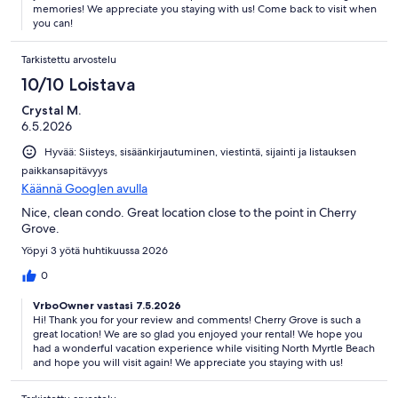
memories! We appreciate you staying with us! Come back to visit when
you can!
Tarkistettu arvostelu
10/10 Loistava
Crystal M.
6.5.2026
Hyvää: Siisteys, sisäänkirjautuminen, viestintä, sijainti ja listauksen
paikkansapitävyys
Käännä Googlen avulla
Nice, clean condo. Great location close to the point in Cherry
Grove.
Yöpyi 3 yötä huhtikuussa 2026
0
VrboOwner vastasi 7.5.2026
Hi! Thank you for your review and comments! Cherry Grove is such a
great location! We are so glad you enjoyed your rental! We hope you
had a wonderful vacation experience while visiting North Myrtle Beach
and hope you will visit again! We appreciate you staying with us!