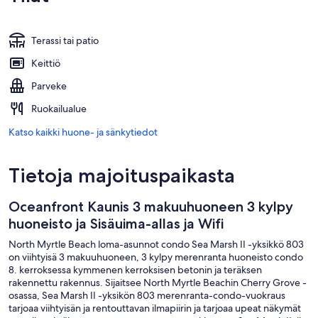
Terassi tai patio
Keittiö
Parveke
Ruokailualue
Katso kaikki huone- ja sänkytiedot
Tietoja majoituspaikasta
Oceanfront Kaunis 3 makuuhuoneen 3 kylpy
huoneisto ja Sisäuima-allas ja Wifi
North Myrtle Beach loma-asunnot condo Sea Marsh II -yksikkö 803
on viihtyisä 3 makuuhuoneen, 3 kylpy merenranta huoneisto condo
8. kerroksessa kymmenen kerroksisen betonin ja teräksen
rakennettu rakennus. Sijaitsee North Myrtle Beachin Cherry Grove -
osassa, Sea Marsh II -yksikön 803 merenranta-condo-vuokraus
tarjoaa viihtyisän ja rentouttavan ilmapiirin ja tarjoaa upeat näkymät