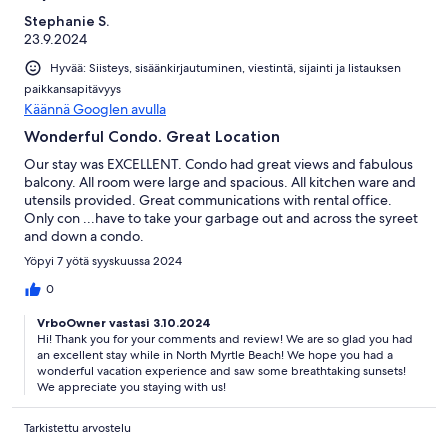
Stephanie S.
23.9.2024
Hyvää: Siisteys, sisäänkirjautuminen, viestintä, sijainti ja listauksen
paikkansapitävyys
Käännä Googlen avulla
Wonderful Condo. Great Location
Our stay was EXCELLENT. Condo had great views and fabulous
balcony. All room were large and spacious. All kitchen ware and
utensils provided. Great communications with rental office.
Only con ...have to take your garbage out and across the syreet
and down a condo.
Yöpyi 7 yötä syyskuussa 2024
0
VrboOwner vastasi 3.10.2024
Hi! Thank you for your comments and review! We are so glad you had
an excellent stay while in North Myrtle Beach! We hope you had a
wonderful vacation experience and saw some breathtaking sunsets!
We appreciate you staying with us!
Tarkistettu arvostelu