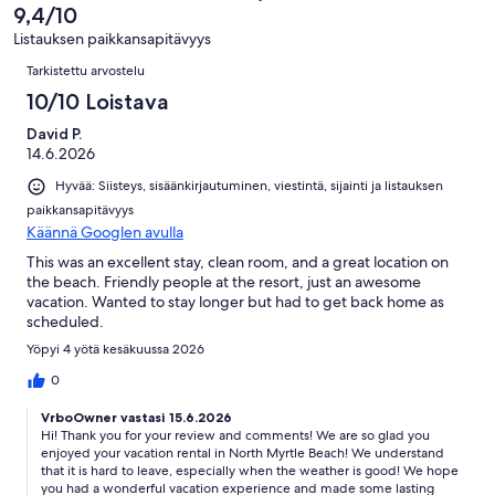
60
9,4/10
arvostelua
Listauksen paikkansapitävyys
Arvostelut
Tarkistettu arvostelu
10/10 Loistava
David P.
14.6.2026
Hyvää: Siisteys, sisäänkirjautuminen, viestintä, sijainti ja listauksen
paikkansapitävyys
Käännä Googlen avulla
This was an excellent stay, clean room, and a great location on
the beach. Friendly people at the resort, just an awesome
vacation. Wanted to stay longer but had to get back home as
scheduled.
Yöpyi 4 yötä kesäkuussa 2026
0
VrboOwner vastasi 15.6.2026
Hi! Thank you for your review and comments! We are so glad you
enjoyed your vacation rental in North Myrtle Beach! We understand
that it is hard to leave, especially when the weather is good! We hope
you had a wonderful vacation experience and made some lasting