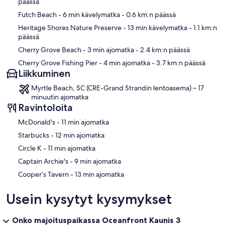
päässä
Futch Beach
- 6 min kävelymatka
- 0.6 km:n päässä
Heritage Shores Nature Preserve
- 13 min kävelymatka
- 1.1 km:n
päässä
Cherry Grove Beach
- 3 min ajomatka
- 2.4 km:n päässä
Cherry Grove Fishing Pier
- 4 min ajomatka
- 3.7 km:n päässä
Liikkuminen
Myrtle Beach, SC (CRE-Grand Strandin lentoasema) – 17
minuutin ajomatka
Ravintoloita
‪McDonald's - ‬11 min ajomatka
‪Starbucks - ‬12 min ajomatka
‪Circle K - ‬11 min ajomatka
‪Captain Archie's - ‬9 min ajomatka
‪Cooper’s Tavern - ‬13 min ajomatka
Usein kysytyt kysymykset
Onko majoituspaikassa Oceanfront Kaunis 3