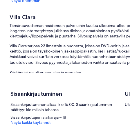
Näytä enemmän
Villa Clara
Tämän savuttoman residenssin palveluihin kuuluu ulkouima-allas, po
langaton internetyhteys julkisissa tiloissa ja omatoiminen pysäköinti.
kiertoajelu-/lippupalvelu ja puutarha. Siivouspalvelu on saatavilla 
Villa Clara tarjoaa 23 ilmastoitua huonetta, joissa on DVD-soitin j
keittiö, jossa on täysikokoinen jääkaappipakastin, liesi, astiat/ruoka
Asiakkaat voivat surffata verkossa käyttämällä huonehintaan sisält
taulutelevisio. Siivous pyynnöstä ja lakanoiden vaihto on saatavilla 
Käytössäsi on ulkouima-allas ja poreallas.
Seuraavat aktiviteetit ovat saatavilla joko paikan päällä tai sen lähistöl
Sisäänkirjautuminen
U
Sisäänkirjautuminen alkaa: klo 16.00. Sisäänkirjautuminen
Ul
päättyy: klo milloin tahansa.
Sisäänkirjautujien alaikäraja – 18
Näytä kaikki käytännöt