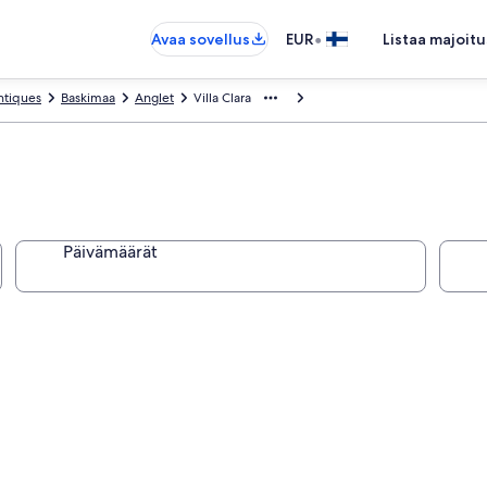
•
Avaa sovellus
EUR
Listaa majoitu
ntiques
Baskimaa
Anglet
Villa Clara
Päivämäärät