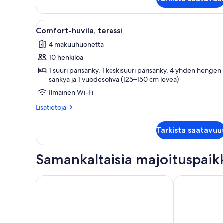
Bedroom
Apartment
Garden
Avaa
Nelipylväinen sänky valkoisill
7
View
Comfort-huvila, terassi
kaikki
or
4 makuuhuonetta
Terrace
huonetyypin
10 henkilöä
Comfort-
huvila,
1 suuri parisänky, 1 keskisuuri parisänky, 4 yhden hengen
sänkyä ja 1 vuodesohva (125–150 cm leveä)
terassi
Ilmainen Wi-Fi
kuvat
Lisätietoja
Lisätietoja
huoneesta
Comfort-
Tarkista saatavuu
huvila,
terassi
Samankaltaisia majoituspaik
ANGLET Chambre d'Amour-talo merinäköala rannalle
T3- Alakerta 5