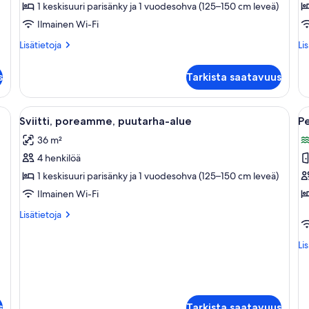
puutarha-
G
1 keskisuuri parisänky ja 1 vuodesohva (125–150 cm leveä)
alue
V
Ilmainen Wi-Fi
kuvat
o
Lisätietoja
Lis
Lisätietoja
Li
T
huoneesta
hu
k
Standard-
O
s
Tarkista saatavuus
studio,
Be
merinäköala,
Ap
puutarha-
Ga
a lakanoiden kanssa, yöpöytä lampulla ja näkymä vehreään maisemaan suurist
Avaa
Moderni hotellihuone, jossa on taulut
A
5
alue
Vi
e
Sviitti, poreamme, puutarha-alue
P
kaikki
ka
or
36 m²
huonetyypin
Te
h
4 henkilöä
Sviitti,
P
poreamme,
3
1 keskisuuri parisänky ja 1 vuodesohva (125–150 cm leveä)
puutarha-
m
Ilmainen Wi-Fi
alue
m
Lisätietoja
Lisätietoja
kuvat
k
huoneesta
Sviitti,
Lis
Li
poreamme,
hu
puutarha-
Pe
alue
3
ma
me
s
Tarkista saatavuus