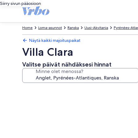
Siirry sivun pääosioon
Home
Loma-asunnot
Ranska
Uusi-Akvitania
Pyrénées-Atla
Näytä kaikki majoituspaikat
Villa Clara
Valitse päivät nähdäksesi hinnat
Minne olet menossa?
Majoituspaikan
Villa
Clara
valokuvagalleria