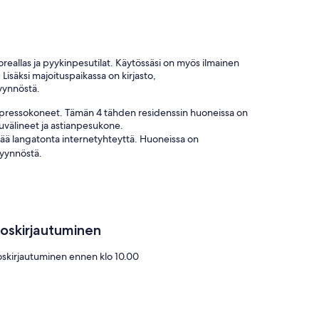
reallas ja pyykinpesutilat. Käytössäsi on myös ilmainen
 Lisäksi majoituspaikassa on kirjasto,
pyynnöstä.
a espressokoneet. Tämän 4 tähden residenssin huoneissa on
iluvälineet ja astianpesukone.
yvää langatonta internetyhteyttä. Huoneissa on
pyynnöstä.
lä, ja ne saattavat olla maksullisia.
loskirjautuminen
oskirjautuminen ennen klo 10.00