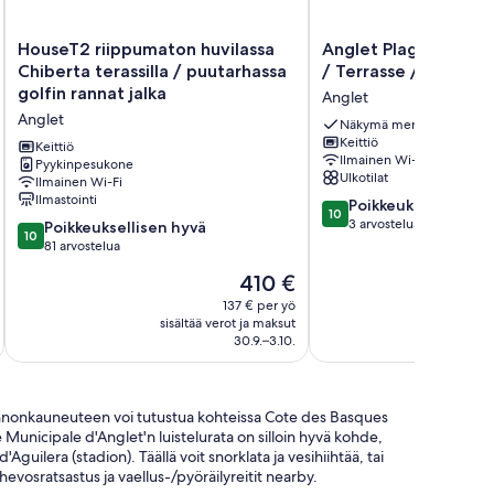
HouseT2
Anglet
HouseT2 riippumaton huvilassa
Anglet Plage / Cha
riippumaton
Plage
Chiberta terassilla / puutarhassa
/ Terrasse /parking
huvilassa
/
golfin rannat jalka
Anglet
Chiberta
Chambre
Anglet
terassilla
d'amour
Näkymä merelle
Keittiö
/
/
Keittiö
Ilmainen Wi-Fi
puutarhassa
Pyykinpesukone
Terrasse
Ulkotilat
Ilmainen Wi-Fi
golfin
/parking
Ilmastointi
10.0
rannat
Anglet
Poikkeuksellisen h
10
kautta
jalka
3 arvostelua
10.0
Poikkeuksellisen hyvä
10
10,
Anglet
kautta
81 arvostelua
Poikkeuksellisen
10,
Hinta
410 €
hyvä,
Poikkeuksellisen
on
3
hyvä,
137 € per yö
410 €
arvostelua
sisältää verot ja maksut
81
30.9.–3.10.
arvostelua
 luonnonkauneuteen voi tutustua kohteissa Cote des Basques
e Municipale d'Anglet'n luistelurata on silloin hyvä kohde,
guilera (stadion). Täällä voit snorklata ja vesihiihtää, tai
hevosratsastus ja vaellus-/pyöräilyreitit nearby.