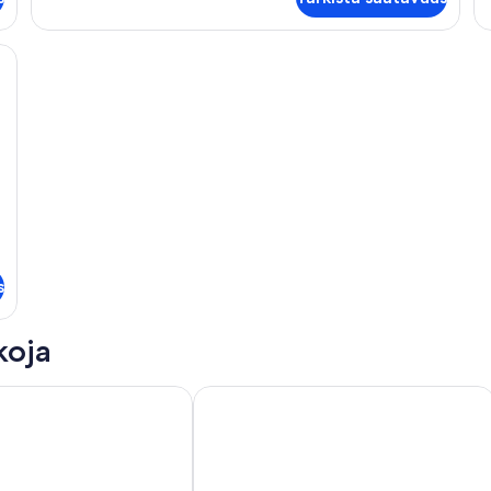
a lakanoiden kanssa, yöpöytä lampulla ja näkymä vehreään maisemaan suurist
s
koja
 jalka
8m2, terassi 18m2, ranta jalka
Anglet Chiberta / Near beach & golf 