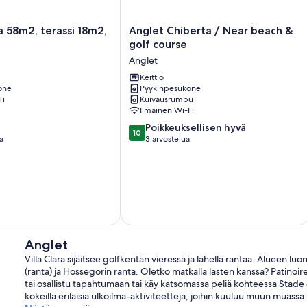
Anglet
a 58m2, terassi 18m2,
Anglet Chiberta / Near beach &
Chiberta
golf course
/
Anglet
Near
beach
Keittiö
one
Pyykinpesukone
&
Fi
Kuivausrumpu
golf
Ilmainen Wi-Fi
course
10.0
Anglet
Poikkeuksellisen hyvä
10
kautta
a
3 arvostelua
10,
Poikkeuksellisen
hyvä,
3
arvostelua
Anglet
Villa Clara sijaitsee golfkentän vieressä ja lähellä rantaa. Alueen
(ranta) ja Hossegorin ranta. Oletko matkalla lasten kanssa? Patinoir
tai osallistu tapahtumaan tai käy katsomassa peliä kohteessa Stade d'A
kokeilla erilaisia ulkoilma-aktiviteetteja, joihin kuuluu muun muassa 