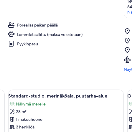
14
6
Nä
Poreallas paikan päällä
Lemmikit sallittu (maksu veloitetaan)
Pyykinpesu
Näyt
uinen TV-taso, siististi taitelluilla pyyhkeillä varustettu sänky ja käytävä, jok
Avaa
Hotellihuone, jossa on sänky, työpöytä 
A
4
Standard-studio, merinäköala, puutarha-alue
O
kaikki
ka
Näkymä merelle
huonetyypin
h
28 m²
Standard-
O
studio,
B
1 makuuhuone
merinäköala,
A
3 henkilöä