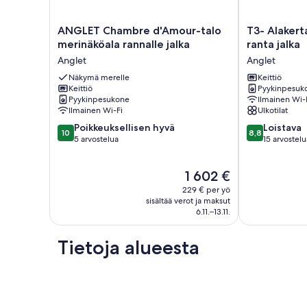
ANGLET
T3-
ANGLET Chambre d'Amour-talo
T3- Alakert
Chambre
Alakerta
merinäköala rannalle jalka
ranta jalka
d'Amour-
58m2,
Anglet
Anglet
talo
terassi
merinäköala
Näkymä merelle
18m2,
Keittiö
Keittiö
Pyykinpesuk
rannalle
ranta
Pyykinpesukone
Ilmainen Wi-
jalka
jalka
Ilmainen Wi-Fi
Ulkotilat
Anglet
Anglet
10.0
8.8
Poikkeuksellisen hyvä
Loistava
10
8,8
kautta
kautta
5 arvostelua
15 arvostelu
10,
10,
Poikkeuksellisen
Loistava,
Hinta
1 602 €
hyvä,
15
on
5
arvostelua
229 € per yö
1 602 €
arvostelua
sisältää verot ja maksut
6.11.–13.11.
Tietoja alueesta