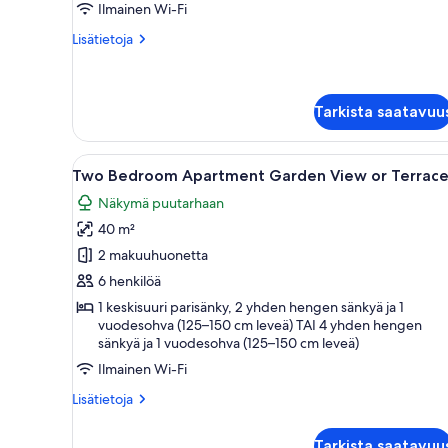
kuvat
Ilmainen Wi-Fi
Lisätietoja
Lisätietoja
huoneesta
Standard-
studio,
parveke
Tarkista saatavuu
Avaa
Nelipylväinen sänky valkoisill
6
Two Bedroom Apartment Garden View or Terrac
kaikki
Näkymä puutarhaan
huonetyypin
40 m²
Two
Bedroom
2 makuuhuonetta
Apartment
6 henkilöä
Garden
1 keskisuuri parisänky, 2 yhden hengen sänkyä ja 1
View
vuodesohva (125–150 cm leveä) TAI 4 yhden hengen
sänkyä ja 1 vuodesohva (125–150 cm leveä)
or
Terrace
Ilmainen Wi-Fi
kuvat
Lisätietoja
Lisätietoja
huoneesta
Two
Tarkista saatavuu