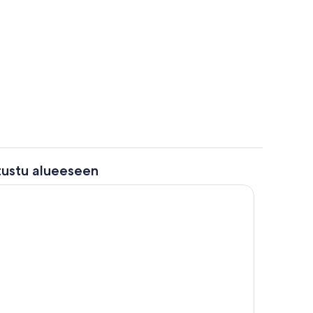
as
Sisätilat
tustu alueeseen
Huone