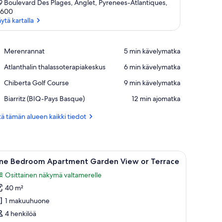
9 Boulevard Des Plages, Anglet, Pyrenees-Atlantiques,
4600
ytä kartalla
Näytä kartalla
Place,
Merenrannat
‪5 min kävelymatka‬
Merenrannat
Place,
Atlanthalin thalassoterapiakeskus
‪6 min kävelymatka‬
Atlanthalin
Place,
Chiberta Golf Course
‪9 min kävelymatka‬
thalassoterapiakeskus
Chiberta
Airport,
Biarritz (BIQ-Pays Basque)
‪12 min ajomatka‬
Golf
Biarritz
Course
(BIQ-
ä tämän alueen kaikki tiedot
Pays
Basque)
a johtaa keittiötilaan.
ja tuoli.
vaa
Nelipylväinen sänky valkoisilla lakanoiden k
5
ne Bedroom Apartment Garden View or Terrace
ikki
Osittainen näkymä valtamerelle
uonetyypin
40 m²
ne
edroom
1 makuuhuone
partment
4 henkilöä