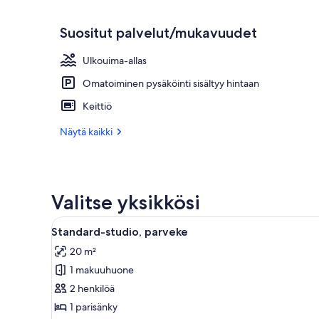
Suositut palvelut/mukavuudet
Ulkouima-allas
Omatoiminen pysäköinti sisältyy hintaan
Keittiö
Näytä kaikki
Valitse yksikkösi
Avaa
Moderni hotellihuone, jossa on p
4
Standard-studio, parveke
kaikki
20 m²
huonetyypin
1 makuuhuone
Standard-
studio,
2 henkilöä
parveke
1 parisänky