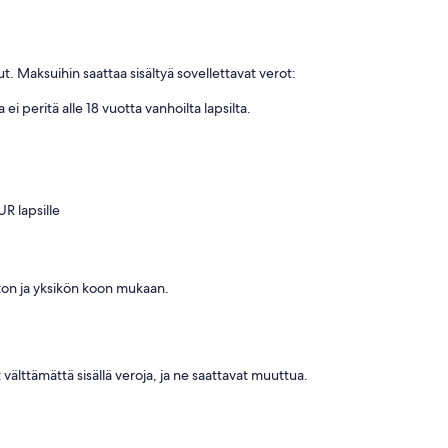
t. Maksuihin saattaa sisältyä sovellettavat verot:
 peritä alle 18 vuotta vanhoilta lapsilta.
R lapsille
ston ja yksikön koon mukaan.
 välttämättä sisällä veroja, ja ne saattavat muuttua.