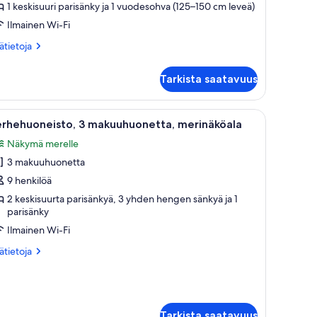
arden
1 keskisuuri parisänky ja 1 vuodesohva (125–150 cm leveä)
iew
Ilmainen Wi-Fi
r
ätietoja
sätietoja
errace
oneesta
uvat
ne
Tarkista saatavuus
droom
artment
rden
a ikkunoista.
elevisio, sohva, pyöreä ruokapöytä tuoleineen ja maljakko kukkineen.
vaa
Moderni olohuone, jossa on valkoinen sohva,
8
ew
erhehuoneisto, 3 makuuhuonetta, merinäköala
ikki
Näkymä merelle
rrace
uonetyypin
3 makuuhuonetta
erhehuoneisto,
9 henkilöä
akuuhuonetta,
2 keskisuurta parisänkyä, 3 yhden hengen sänkyä ja 1
parisänky
erinäköala
uvat
Ilmainen Wi-Fi
ätietoja
sätietoja
oneesta
rhehuoneisto,
kuuhuonetta,
rinäköala
Tarkista saatavuus