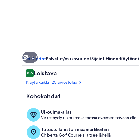
40+
Yleistiedot
Palvelut/mukavuudet
Sijainti
Hinnat
Käytänn
Arvostelut
Loistava
8,6
8,6 kautta 10.
Näytä kaikki 125 arvostelua
Kohokohdat
Terassi/patio
Ulkouima-allas
Virkistäydy ulkouima-altaassa avoimen taivaan alla – 
Tutustu lähistön maamerkkeihin
Chiberta Golf Course sijaitsee lähellä