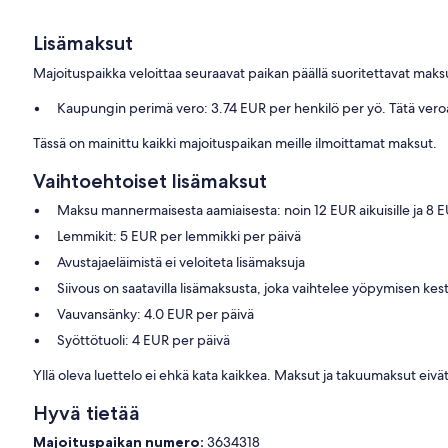
Lisämaksut
Majoituspaikka veloittaa seuraavat paikan päällä suoritettavat maksu
Kaupungin perimä vero: 3.74 EUR per henkilö per yö. Tätä veroa ei
Tässä on mainittu kaikki majoituspaikan meille ilmoittamat maksut.
Vaihtoehtoiset lisämaksut
Maksu mannermaisesta aamiaisesta: noin 12 EUR aikuisille ja 8 EU
Lemmikit: 5 EUR per lemmikki per päivä
Avustajaeläimistä ei veloiteta lisämaksuja
Siivous on saatavilla lisämaksusta, joka vaihtelee yöpymisen ke
Vauvansänky: 4.0 EUR per päivä
Syöttötuoli: 4 EUR per päivä
Yllä oleva luettelo ei ehkä kata kaikkea. Maksut ja takuumaksut eivät
Hyvä tietää
Majoituspaikan numero:
3634318