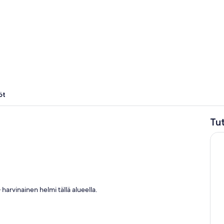
Ulkouima-all
öt
Tu
Ulkopuoli
harvinainen helmi tällä alueella.