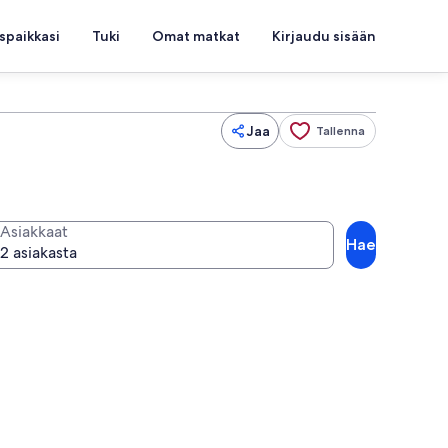
spaikkasi
Tuki
Omat matkat
Kirjaudu sisään
Jaa
Tallenna
Asiakkaat
Hae