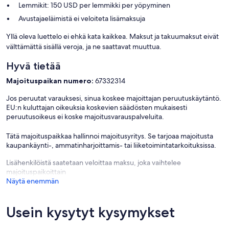
Lemmikit: 150 USD per lemmikki per yöpyminen
Avustajaeläimistä ei veloiteta lisämaksuja
Yllä oleva luettelo ei ehkä kata kaikkea. Maksut ja takuumaksut eivät
välttämättä sisällä veroja, ja ne saattavat muuttua.
Hyvä tietää
Majoituspaikan numero:
67332314
Jos peruutat varauksesi, sinua koskee majoittajan peruutuskäytäntö.
EU:n kuluttajan oikeuksia koskevien säädösten mukaisesti
peruutusoikeus ei koske majoitusvarauspalveluita.
Tätä majoituspaikkaa hallinnoi majoitusyritys. Se tarjoaa majoitusta
kaupankäynti-, ammatinharjoittamis- tai liiketoimintatarkoituksissa.
Lisähenkilöistä saatetaan veloittaa maksu, joka vaihtelee
majoituspaikoittain
Näytä enemmän
Usein kysytyt kysymykset