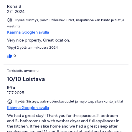
Ronald
27.1.2024
Hyvää: Siisteys, palvelut/mukavuudet, majoituspaikan kunto ja tilat ja
viestintä
Käännä Googlen avulla
Very nice property. Great location.
Yöpyi 2 yötä tammikuussa 2024
0
Tarkistettu arvostelu
10/10 Loistava
Effa
17.7.2025
Hyvää: Siisteys, palvelut/mukavuudet ja majoituspaikan kunto ja tilat
Käännä Googlen avulla
We had a great stay!! Thank you for the spacious 2-bedroom
and 2- bathroom unit with washer dryer and full appliances in
the kitchen. It feels like home and we had a great sleep after
sightseeing around Miami. It was quiet at night and a safe area.