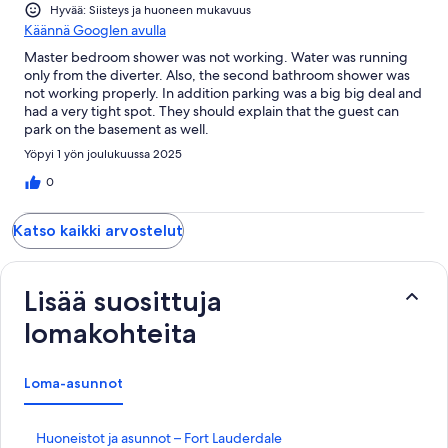
Hyvää: Siisteys ja huoneen mukavuus
Käännä Googlen avulla
Master bedroom shower was not working. Water was running
only from the diverter. Also, the second bathroom shower was
not working properly. In addition parking was a big big deal and
had a very tight spot. They should explain that the guest can
park on the basement as well.
Yöpyi 1 yön joulukuussa 2025
0
Katso kaikki arvostelut
Lisää suosittuja
lomakohteita
Loma-asunnot
K
Huoneistot ja asunnot – Fort Lauderdale