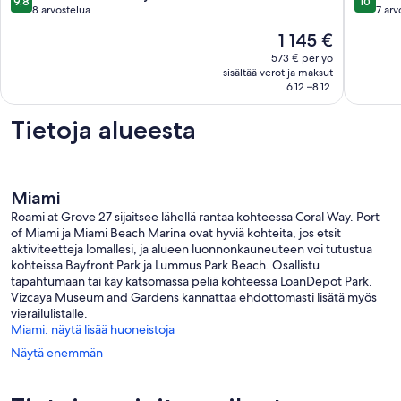
9,8
10
and
Gables
kautta
kautta
8 arvostelua
7 arv
Dryer
with
10,
10,
Hinta
1 145 €
in
AC,
Poikkeuksellisen
Poikkeuk
on
North
WiFi
hyvä,
hyvä,
573 € per yö
1 145 €
Miami
Flagami
sisältää verot ja maksut
8
7
Keski-
6.12.–8.12.
arvostelua
arvostel
North
Miami
Tietoja alueesta
Miami
Roami at Grove 27 sijaitsee lähellä rantaa kohteessa Coral Way. Port
of Miami ja Miami Beach Marina ovat hyviä kohteita, jos etsit
aktiviteetteja lomallesi, ja alueen luonnonkauneuteen voi tutustua
kohteissa Bayfront Park ja Lummus Park Beach. Osallistu
tapahtumaan tai käy katsomassa peliä kohteessa LoanDepot Park.
Vizcaya Museum and Gardens kannattaa ehdottomasti lisätä myös
vierailulistalle.
Miami: näytä lisää huoneistoja
Näytä enemmän