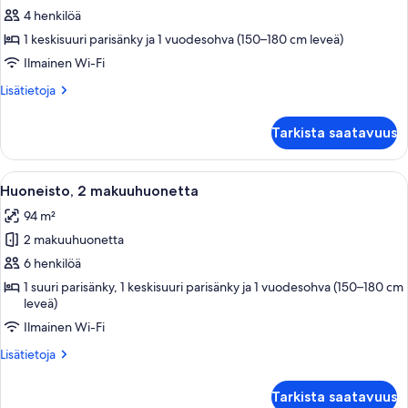
1
4 henkilöä
makuuhuone
1 keskisuuri parisänky ja 1 vuodesohva (150–180 cm leveä)
kuvat
Ilmainen Wi-Fi
Lisätietoja
Lisätietoja
huoneesta
Huoneisto,
Tarkista saatavuus
1
makuuhuone
Avaa
Moderni olohuone, jossa on turkoosinsi
13
Huoneisto, 2 makuuhuonetta
kaikki
94 m²
huonetyypin
2 makuuhuonetta
Huoneisto,
2
6 henkilöä
makuuhuonetta
1 suuri parisänky, 1 keskisuuri parisänky ja 1 vuodesohva (150–180 cm
leveä)
kuvat
Ilmainen Wi-Fi
Lisätietoja
Lisätietoja
huoneesta
Huoneisto,
Tarkista saatavuus
2