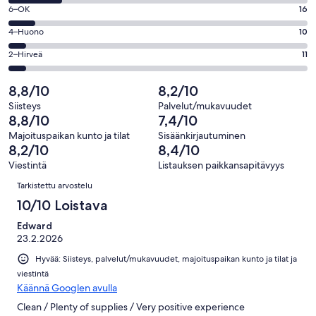
8
Loistava.
Arvosana
6–OK
16
-
103
6
Hyvä.
Arvosana
4–Huono
10
kautta
-
30
4
170
OK.
Arvosana
2–Hirveä
11
kautta
-
arvostelua
16
2
170
Huono.
kautta
-
8,8/10
8,2/10
arvostelua
10
170
Hirveä.
kautta
Siisteys
Palvelut/mukavuudet
arvostelua
11
8,8/10
7,4/10
170
kautta
arvostelua
Majoituspaikan kunto ja tilat
Sisäänkirjautuminen
170
8,2/10
8,4/10
arvostelua
Viestintä
Listauksen paikkansapitävyys
Arvostelut
Tarkistettu arvostelu
10/10 Loistava
Edward
23.2.2026
Hyvää: Siisteys, palvelut/mukavuudet, majoituspaikan kunto ja tilat ja
viestintä
Käännä Googlen avulla
Clean / Plenty of supplies / Very positive experience