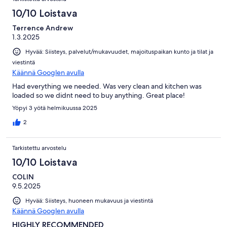
10/10 Loistava
Terrence Andrew
1.3.2025
Hyvää: Siisteys, palvelut/mukavuudet, majoituspaikan kunto ja tilat ja
viestintä
Käännä Googlen avulla
Had everything we needed. Was very clean and kitchen was
loaded so we didnt need to buy anything. Great place!
Yöpyi 3 yötä helmikuussa 2025
2
Tarkistettu arvostelu
10/10 Loistava
COLIN
9.5.2025
Hyvää: Siisteys, huoneen mukavuus ja viestintä
Käännä Googlen avulla
HIGHLY RECOMMENDED