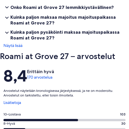
Onko Roami at Grove 27 lemmikkiystävällinen?
Kuinka paljon maksaa majoitus majoituspaikassa
Roami at Grove 27?
Kuinka paljon pysäköinti maksaa majoituspaikassa
Roami at Grove 27?
Näytä lisää
Roami at Grove 27 – arvostelut
Arvostelut
8,4
Erittäin hyvä
170 arvostelua
Arvostelut näytetään kronologisessa järjestyksessä, ja ne on moderoitu.
Arvostelut on tarkistettu, ellei toisin ilmoiteta.
Avautuu
Lisätietoja
uuteen
ikkunaan
Arvosana
10–Loistava
103
10
Arvosana
8–Hyvä
30
-