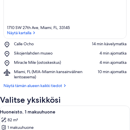
1710 SW 27th Ave, Miami, FL, 33145
Näytä kartalla
Place,
Calle Ocho
‪14 min kävelymatka‬
Calle
Näytä kartalla
Place,
Sikojenlahden museo
‪4 min ajomatka‬
Ocho
Sikojenlahden
Place,
Miracle Mile (ostoskeskus)
‪4 min ajomatka‬
museo
Miracle
Airport,
Miami, FL (MIA-Miamin kansainvälinen
‪10 min ajomatka‬
Mile
Miami,
lentoasema)
(ostoskeskus)
FL
Näytä tämän alueen kaikki tiedot
(MIA-
Miamin
Valitse yksikkösi
kansainvälinen
lentoasema)
Avaa
Oleskelualue
13
Huoneisto, 1 makuuhuone
kaikki
82 m²
huonetyypin
1 makuuhuone
Huoneisto,