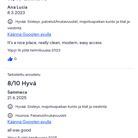
Ana Lucía
8.3.2023
Hyvää: Siisteys, palvelut/mukavuudet, majoituspaikan kunto ja tilat ja
viestintä
Käännä Googlen avulla
It’s a nice place, really clean, modern, easy access
Yöpyi 16 yötä helmikuussa 2023
0
Tarkistettu arvostelu
8/10 Hyvä
Sammeca
21.6.2025
Hyvää: Siisteys, majoituspaikan kunto ja tilat ja viestintä
Huonoa: Palvelut/mukavuudet
Käännä Googlen avulla
all was good
Yöpyi 5 yötä kesäkuussa 2025