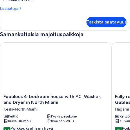
kuvat
Lisätietoja
Lisätietoja
huoneesta
Huoneisto,
Tarkista saatavuus
1
makuuhuone
Samankaltaisia majoituspaikkoja
Fabulous 4-bedroom house with AC, Washer, and Dryer in No
Fully re
Fabulous
Fully
Fabulous 4-bedroom house with AC, Washer,
Fully 
4-
renovat
and Dryer in North Miami
Gables
bedroom
2-
Keski-North Miami
Flagami
house
bedroo
with
Keittiö
Pyykinpesukone
house
Keittiö
Kuivausrumpu
Ilmainen Wi-Fi
Kuiva
AC,
in
Washer,
Coral
9.8
10.0
Poikkeuksellisen hyvä
Poik