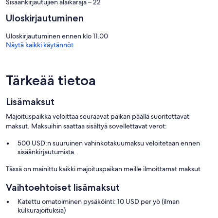
Sisäänkirjautujien alaikäraja – 22
Uloskirjautuminen
Uloskirjautuminen ennen klo 11.00
Näytä kaikki käytännöt
Tärkeää tietoa
Lisämaksut
Majoituspaikka veloittaa seuraavat paikan päällä suoritettavat
maksut. Maksuihin saattaa sisältyä sovellettavat verot:
500 USD:n suuruinen vahinkotakuumaksu veloitetaan ennen
sisäänkirjautumista.
Tässä on mainittu kaikki majoituspaikan meille ilmoittamat maksut.
Vaihtoehtoiset lisämaksut
Katettu omatoiminen pysäköinti: 10 USD per yö (ilman
kulkurajoituksia)