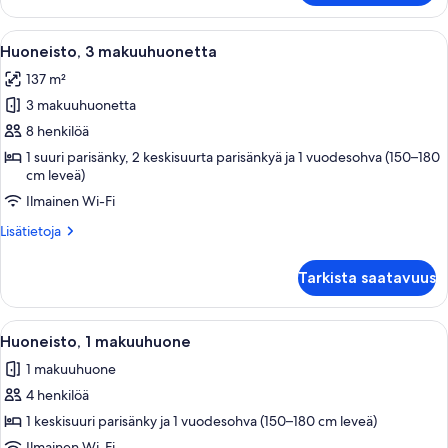
makuuhuonetta
Avaa
Moderni olohuone, jossa on ruokailutil
23
Huoneisto, 3 makuuhuonetta
kaikki
137 m²
huonetyypin
3 makuuhuonetta
Huoneisto,
3
8 henkilöä
makuuhuonetta
1 suuri parisänky, 2 keskisuurta parisänkyä ja 1 vuodesohva (150–180
cm leveä)
kuvat
Ilmainen Wi-Fi
Lisätietoja
Lisätietoja
huoneesta
Huoneisto,
Tarkista saatavuus
3
makuuhuonetta
Avaa
Moderni olohuone, jossa on litteänäyt
8
Huoneisto, 1 makuuhuone
kaikki
1 makuuhuone
huonetyypin
4 henkilöä
Huoneisto,
1
1 keskisuuri parisänky ja 1 vuodesohva (150–180 cm leveä)
makuuhuone
Ilmainen Wi-Fi