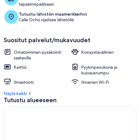
tapaamispaikkaasi.
Tutustu lähistön maamerkkeihin
Calle Ocho sijaitsee lähistöllä
Suositut palvelut/mukavuudet
Omatoiminen pysäköinti
Koiraystävällinen
saatavilla
Keittiö
Pyykinpesukone ja
kuivausrumpu
Ilmastointi
Ilmainen Wi-Fi
Näytä kaikki
Tutustu alueeseen