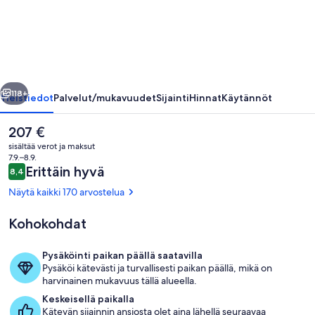
27
valokuvagalleria
llinen
Seuraava
118+
Yleistiedot
Palvelut/mukavuudet
Sijainti
Hinnat
Käytännöt
Nykyinen
207 €
hinta
sisältää verot ja maksut
on
7.9.–8.9.
207 €
Arvostelut
Erittäin hyvä
8,4
8,4 kautta 10.
Näytä kaikki 170 arvostelua
Kohokohdat
Majoituspaikan sisäänkäynti
Pysäköinti paikan päällä saatavilla
Pysäköi kätevästi ja turvallisesti paikan päällä, mikä on
harvinainen mukavuus tällä alueella.
Keskeisellä paikalla
Kätevän sijainnin ansiosta olet aina lähellä seuraavaa