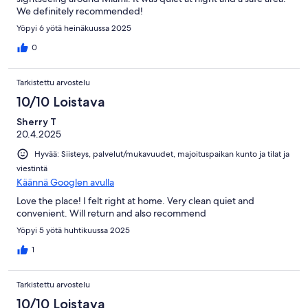
We definitely recommended!
Yöpyi 6 yötä heinäkuussa 2025
0
Tarkistettu arvostelu
10/10 Loistava
Sherry T
20.4.2025
Hyvää: Siisteys, palvelut/mukavuudet, majoituspaikan kunto ja tilat ja
viestintä
Käännä Googlen avulla
Love the place! I felt right at home. Very clean quiet and
convenient. Will return and also recommend
Yöpyi 5 yötä huhtikuussa 2025
1
Tarkistettu arvostelu
10/10 Loistava