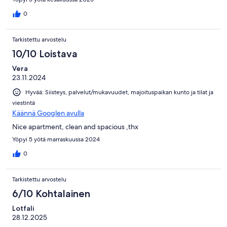
0
Tarkistettu arvostelu
10/10 Loistava
Vera
23.11.2024
Hyvää: Siisteys, palvelut/mukavuudet, majoituspaikan kunto ja tilat ja
viestintä
Käännä Googlen avulla
Nice apartment, clean and spacious ,thx
Yöpyi 5 yötä marraskuussa 2024
0
Tarkistettu arvostelu
6/10 Kohtalainen
Lotfali
28.12.2025