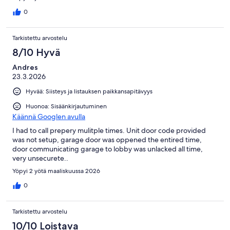
0
Tarkistettu arvostelu
8/10 Hyvä
Andres
23.3.2026
Hyvää: Siisteys ja listauksen paikkansapitävyys
Huonoa: Sisäänkirjautuminen
Käännä Googlen avulla
I had to call prepery mulitple times. Unit door code provided
was not setup, garage door was oppened the entired time,
door communicating garage to lobby was unlacked all time,
very unsecurete..
Yöpyi 2 yötä maaliskuussa 2026
0
Tarkistettu arvostelu
10/10 Loistava