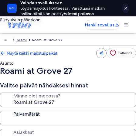
Vaihda sovellukseen
Löydä majoitus kohteessa . Varattuasi matkan
hallinnoit sitä helposti yhdessä paikassa.
Siirry sivun pääosioon
Hanki sovellus
Miami
Roami at Grove 27
Näytä kaikki majoituspaikat
Tallenna
Asunto
Roami at Grove 27
Valitse päivät nähdäksesi hinnat
Minne olet menossa?
Päivämäärät
Asiakkaat