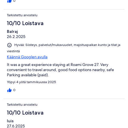
0
Tarkistettu arvostelu
10/10 Loistava
Balraj
26.2.2025
Hyvää: Siisteys, palvelut/mukavuudet, majoituspaikan kunto ja tilat ja
viestintä
Käännä Googlen avulla
It was a great experience staying at Roami Grove 27. Very
convenient to travel around, good food options nearby, safe
Parking available (paid).
Yöpyi 4 yötä tammikuussa 2025
0
Tarkistettu arvostelu
10/10 Loistava
luis
27.6.2025