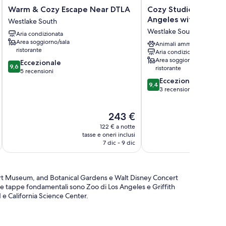
Warm
Cozy
Warm & Cozy Escape Near DTLA
Cozy Studio in peace
&
Studio
Angeles with AC
Westlake South
Cozy
in
Westlake South
Aria condizionata
Escape
peaceful
Area soggiorno/sala
Near
Los
Animali ammessi
ristorante
Aria condizionata
DTLA
Angeles
Area soggiorno/sala
9.6
Westlake
Eccezionale
with
9,6
ristorante
su
South
5 recensioni
AC
10,
9.4
Westlake
Eccezionale
9,4
Eccezionale,
su
South
3 recensioni
5
10,
recensioni
Eccezionale,
Il
243 €
3
prezzo
recensioni
122 € a notte
attuale
tasse e oneri inclusi
t
è
7 dic - 9 dic
243 €
Art Museum, and Botanical Gardens e Walt Disney Concert
e due tappe fondamentali sono Zoo di Los Angeles e Griffith
 e California Science Center.