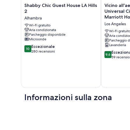
Shabby
Vicino
Shabby Chic Guest House LA Hills
Vicino all'
Chic
all'aeroporto
2
Universal C
Guest
di
Marriott Ho
Alhambra
House
Burbank
Los Angeles
LA
Wi-Fi gratuito
/
Aria condizionata
Hills
Universal
Wi-Fi gratuit
Parcheggio disponibile
2
City
Aria condizio
Microonde
Parcheggio d
Alhambra
/
Lavanderia
10.0
Eccezionale
Hollywood
10
su
280 recensioni
/
9.6
Eccezion
9,6
10,
Marriott
su
59 recensio
Eccezionale,
Hotel
10,
280
Burbank
Eccezionale,
recensioni
Los
59
Angeles
recensioni
Informazioni sulla zona