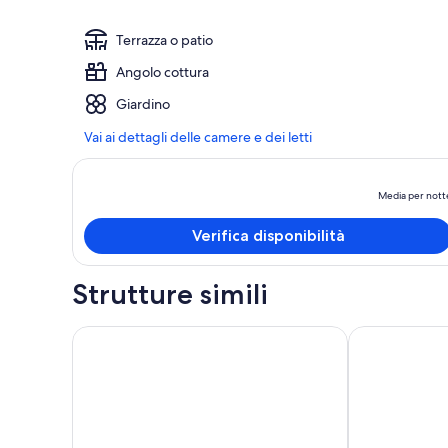
Terrazza o patio
Angolo cottura
Giardino
Vai ai dettagli delle camere e dei letti
Media per nott
Verifica disponibilità
Strutture simili
Shabby Chic Guest House LA Hills 2
Vicino all'ae