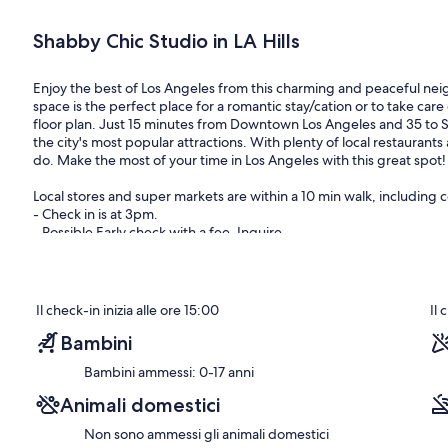
Shabby Chic Studio in LA Hills
Enjoy the best of Los Angeles from this charming and peaceful neig
space is the perfect place for a romantic stay/cation or to take ca
floor plan. Just 15 minutes from Downtown Los Angeles and 35 to S
the city's most popular attractions. With plenty of local restaurants 
do. Make the most of your time in Los Angeles with this great spot!
Local stores and super markets are within a 10 min walk, including 
- Check in is at 3pm.
- Possible Early check with a fee. Inquire
- NO SMOKING -
Il check-in inizia alle ore 15:00
Il 
Bambini
Bambini ammessi: 0-17 anni
Animali domestici
Non sono ammessi gli animali domestici