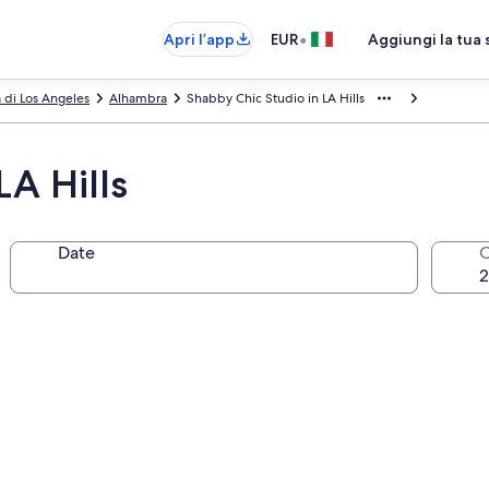
•
Apri l’app
EUR
Aggiungi la tua 
 di Los Angeles
Alhambra
Shabby Chic Studio in LA Hills
LA Hills
Date
O