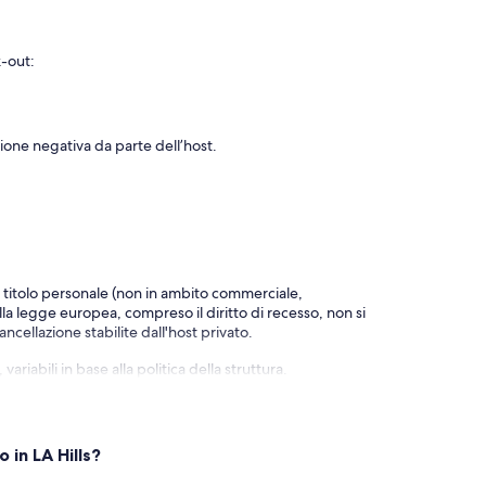
k-out:
ione negativa da parte dell’host.
a titolo personale (non in ambito commerciale,
alla legge europea, compreso il diritto di recesso, non si
ncellazione stabilite dall'host privato.
riabili in base alla politica della struttura.
 in LA Hills?