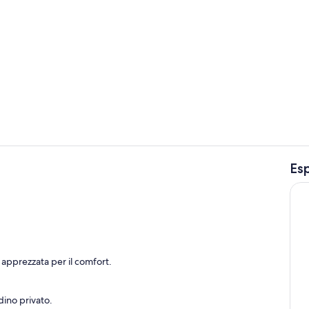
Camera
Esp
Cucina priva
erni
a apprezzata per il comfort.
rdino privato.