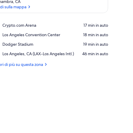
hambra, CA
di sulla mappa
Vedi sulla mappa
Place,
Crypto.com Arena
‪17 min in auto‬
Crypto.com
Place,
Los Angeles Convention Center
‪18 min in auto‬
Arena
Los
Place,
Dodger Stadium
‪19 min in auto‬
Angeles
Dodger
Convention
Airport,
Los Angeles, CA (LAX-Los Angeles Intl.)
‪46 min in auto‬
Stadium
Center
Los
Angeles,
ri di più su questa zona
CA
(LAX-
Los
Angeles
Intl.)