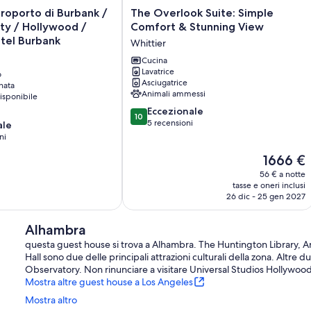
The
aeroporto di Burbank /
The Overlook Suite: Simple
Overlook
ity / Hollywood /
Comfort & Stunning View
Suite:
tel Burbank
Whittier
Simple
Comfort
Cucina
Lavatrice
&
o
Asciugatrice
nata
Stunning
Animali ammessi
isponibile
View
10.0
Whittier
Eccezionale
10
su
5 recensioni
ale
10,
ni
Eccezionale,
Il
1666 €
5
prezzo
recensioni
56 € a notte
attuale
tasse e oneri inclusi
è
26 dic - 25 gen 2027
1666 €
Alhambra
questa guest house si trova a Alhambra. The Huntington Library, 
Hall sono due delle principali attrazioni culturali della zona. Altr
Observatory. Non rinunciare a visitare Universal Studios Hollywood
Mostra altre guest house a Los Angeles
Mostra altro