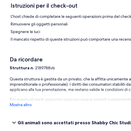
Istruzioni per il check-out
L'host chiede di completare le seguenti operazioni prima del chec
Rimuovere gli oggetti personali
Spegnere le luci
Il mancato rispetto di queste istruzioni può comportare una recens
Da ricordare
Struttura n.
2189788vb
Questa struttura è gestita da un privato, che la affitta unicamente 
imprenditoriale o professionale). I diritti dei consumatori stabiliti d
applicano alla tua prenotazione, ma restano valide le condizioni di ca
Per eventuali ospiti aggiuntivi possono essere previsti supplementi, va
Mostra altro
Gli animali sono accettati presso Shabby Chic Studio