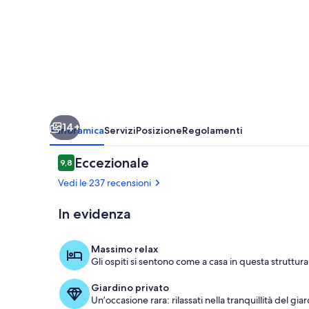
in
LA
Hills
14+
Panoramica
Servizi
Posizione
Regolamenti
Recensioni
Eccezionale
9,8
9,8 su 10
Vedi le 237 recensioni
In evidenza
Dettaglio est
Massimo relax
Gli ospiti si sentono come a casa in questa struttur
Giardino privato
Un’occasione rara: rilassati nella tranquillità del gia