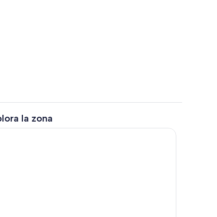
Interni
lora la zona
ta
Terrazza/patio