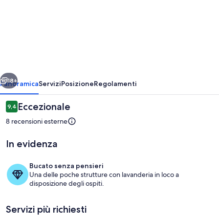
Cozy
2-
bedroom
hotel
with
ietro
Avanti
AC
18+
Panoramica
Servizi
Posizione
Regolamenti
and
Recensioni
Eccezionale
9,4
WiFi
9,4 su 10
8 recensioni esterne
in
enchanting
In evidenza
Tela
Bucato senza pensieri
Una delle poche strutture con lavanderia in loco a
disposizione degli ospiti.
Piscina
Servizi più richiesti