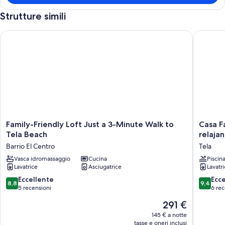
M
Strutture simili
p
n
Family-Friendly Loft Just a 3-Minute Walk to Tela Beach
Casa Fami
Family-
Casa
Family-Friendly Loft Just a 3-Minute Walk to
Casa F
Friendly
Familiar
Tela Beach
relaja
Loft
,
Barrio El Centro
Tela
Just
donde
a
Vasca idromassaggio
Cucina
disfruta
Piscin
Lavatrice
Asciugatrice
Lavatr
3-
de
Minute
un
8.8
9.4
Eccellente
Ecc
8,8
9,4
Walk
relajant
su
su
5 recensioni
6 rec
to
alojamie
10,
10,
Il
291 €
Tela
Tela
Eccellente,
Eccezion
prezzo
Beach
5
6
145 € a notte
attuale
Barrio
tasse e oneri inclusi
recensioni
recensio