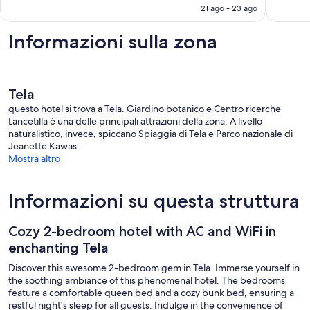
è
El
21 ago - 23 ago
291 €
Centro
Informazioni sulla zona
Tela
questo hotel si trova a Tela. Giardino botanico e Centro ricerche
Lancetilla è una delle principali attrazioni della zona. A livello
naturalistico, invece, spiccano Spiaggia di Tela e Parco nazionale di
Jeanette Kawas.
Mostra altro
Informazioni su questa struttura
Cozy 2-bedroom hotel with AC and WiFi in
enchanting Tela
Discover this awesome 2-bedroom gem in Tela. Immerse yourself in
the soothing ambiance of this phenomenal hotel. The bedrooms
feature a comfortable queen bed and a cozy bunk bed, ensuring a
restful night's sleep for all guests. Indulge in the convenience of