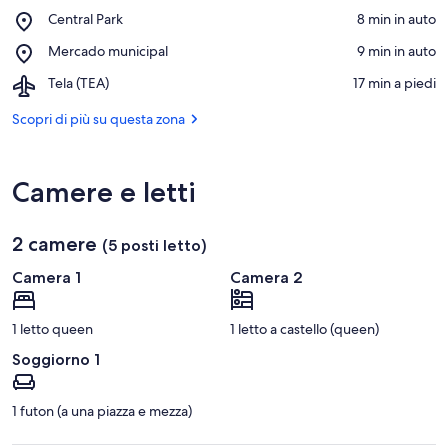
Spiaggia
Vedi sulla mappa
Place,
Central Park
‪8 min in auto‬
di
Central
Tela
Place,
Mercado municipal
‪9 min in auto‬
Park
Mercado
Airport,
Tela (TEA)
‪17 min a piedi‬
municipal
Tela
(TEA)
Scopri di più su questa zona
Camere e letti
2 camere
(5 posti letto)
Camera 1
Camera 2
1 letto queen
1 letto a castello (queen)
Soggiorno 1
1 futon (a una piazza e mezza)