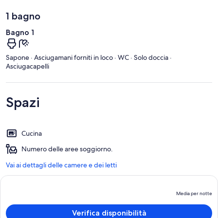
1 bagno
Bagno 1
Sapone · Asciugamani forniti in loco · WC · Solo doccia ·
Asciugacapelli
Spazi
Cucina
Numero delle aree soggiorno.
Vai ai dettagli delle camere e dei letti
Media per notte
Il
p
Verifica disponibilità
è