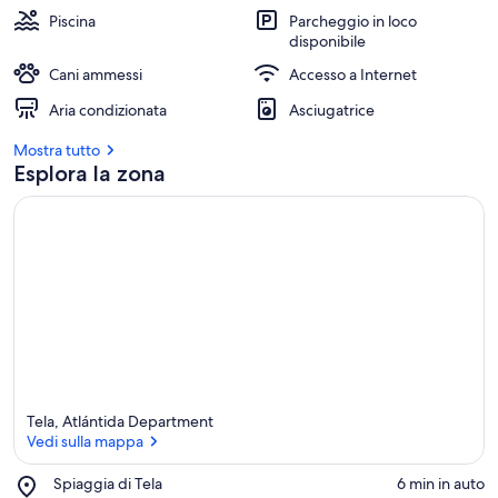
Piscina
Parcheggio in loco
disponibile
Cani ammessi
Accesso a Internet
Aria condizionata
Asciugatrice
Mostra tutto
Esplora la zona
Tela, Atlántida Department
Vedi sulla mappa
Place,
Spiaggia di Tela
‪6 min in auto‬