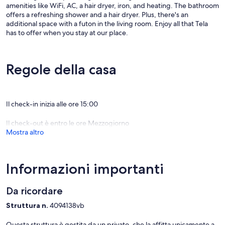
amenities like WiFi, AC, a hair dryer, iron, and heating. The bathroom
offers a refreshing shower and a hair dryer. Plus, there's an
additional space with a futon in the living room. Enjoy all that Tela
has to offer when you stay at our place.
Regole della casa
Il check-in inizia alle ore 15:00
Il check-out è entro le ore Mezzogiorno
Mostra altro
Informazioni importanti
Da ricordare
Struttura n.
4094138vb
Questa struttura è gestita da un privato, che la affitta unicamente a