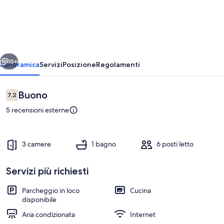
Sea
View
3-
bedroom
ietro
Avanti
apartment
10+
Panoramica
Servizi
Posizione
Regolamenti
in
Raïs
Recensioni
Buono
7,2
7,2 su 10
Hamidou
5 recensioni esterne
3 camere
1 bagno
6 posti letto
Servizi più richiesti
Interni
Parcheggio in loco
Cucina
disponibile
Aria condizionata
Internet