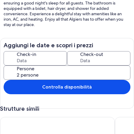
ensuring a good night's sleep for all guests. The bathroom is
equipped with a bidet, hair dryer, and shower for added
convenience. Experience a delightful stay with amenities like an
iron, AC, and heating. Enjoy all that Algiers has to offer when you
stay at our place.
Aggiungi le date e scopri i prezzi
Check-in
Check-out
Persone
Controlla disponibilità
Strutture simili
Vue sur mer et Convivialité
Alger: A