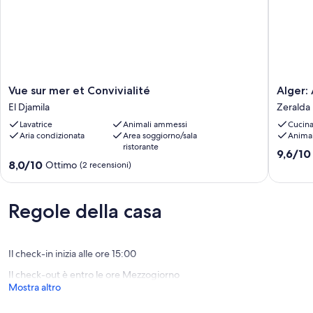
Vue
Alger:
Vue sur mer et Convivialité
Alger:
sur
Appart
El Djamila
Zeralda
mer
-
Lavatrice
Animali ammessi
Cucin
et
Alger
Aria condizionata
Area soggiorno/sala
Anima
Convivialité
Zeralda
ristorante
El
9.6
9,6/10
8.0
Djamila
8,0/10
Ottimo
su
(2 recensioni)
su
10,
10,
Eccezion
Ottimo,
(23
Regole della casa
(2
recensio
recensioni)
Il check-in inizia alle ore 15:00
Il check-out è entro le ore Mezzogiorno
Mostra altro