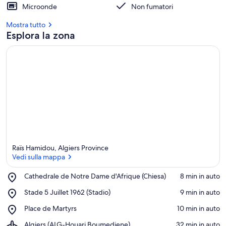
Microonde
Non fumatori
Mostra tutto
Esplora la zona
Raïs Hamidou, Algiers Province
Vedi sulla mappa
Place,
Cathedrale de Notre Dame d'Afrique (Chiesa)
‪8 min in auto‬
Cathedrale
Vedi sulla mappa
Place,
Stade 5 Juillet 1962 (Stadio)
‪9 min in auto‬
de
Stade
Notre
Place,
Place de Martyrs
‪10 min in auto‬
5
Dame
Place
Juillet
d'Afrique
Airport,
Algiers (ALG-Houari Boumediene)
‪32 min in auto‬
de