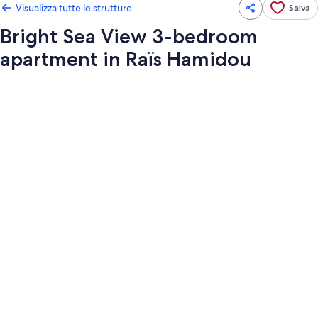
Visualizza tutte le strutture
Salva
Bright Sea View 3-bedroom
apartment in Raïs Hamidou
Galleria
fotografica
per
Bright