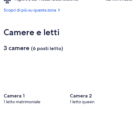
1962
(Chiesa)
Algiers
Martyrs
(Stadio)
(ALG-
Scopri di più su questa zona
Houari
Boumediene)
Camere e letti
3 camere
(6 posti letto)
Camera 1
Camera 2
1 letto matrimoniale
1 letto queen