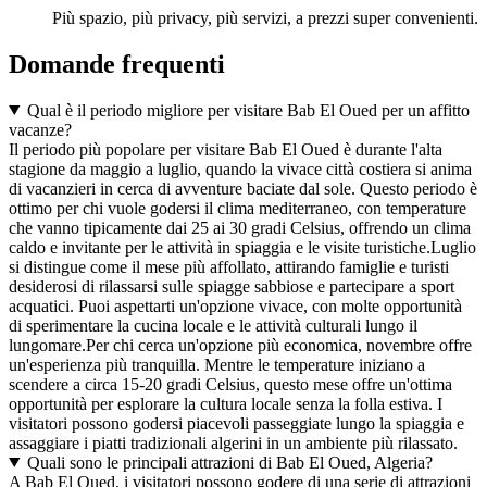
Più spazio, più privacy, più servizi, a prezzi super convenienti.
Domande frequenti
Qual è il periodo migliore per visitare Bab El Oued per un affitto
vacanze?
Il periodo più popolare per visitare Bab El Oued è durante l'alta
stagione da maggio a luglio, quando la vivace città costiera si anima
di vacanzieri in cerca di avventure baciate dal sole. Questo periodo è
ottimo per chi vuole godersi il clima mediterraneo, con temperature
che vanno tipicamente dai 25 ai 30 gradi Celsius, offrendo un clima
caldo e invitante per le attività in spiaggia e le visite turistiche.Luglio
si distingue come il mese più affollato, attirando famiglie e turisti
desiderosi di rilassarsi sulle spiagge sabbiose e partecipare a sport
acquatici. Puoi aspettarti un'opzione vivace, con molte opportunità
di sperimentare la cucina locale e le attività culturali lungo il
lungomare.Per chi cerca un'opzione più economica, novembre offre
un'esperienza più tranquilla. Mentre le temperature iniziano a
scendere a circa 15-20 gradi Celsius, questo mese offre un'ottima
opportunità per esplorare la cultura locale senza la folla estiva. I
visitatori possono godersi piacevoli passeggiate lungo la spiaggia e
assaggiare i piatti tradizionali algerini in un ambiente più rilassato.
Quali sono le principali attrazioni di Bab El Oued, Algeria?
A Bab El Oued, i visitatori possono godere di una serie di attrazioni