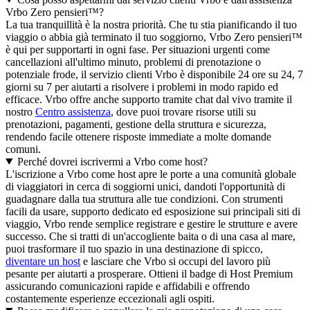
Vrbo Zero pensieri™?
La tua tranquillità è la nostra priorità. Che tu stia pianificando il tuo
viaggio o abbia già terminato il tuo soggiorno, Vrbo Zero pensieri™
è qui per supportarti in ogni fase. Per situazioni urgenti come
cancellazioni all'ultimo minuto, problemi di prenotazione o
potenziale frode, il servizio clienti Vrbo è disponibile 24 ore su 24, 7
giorni su 7 per aiutarti a risolvere i problemi in modo rapido ed
efficace. Vrbo offre anche supporto tramite chat dal vivo tramite il
nostro
Centro assistenza
, dove puoi trovare risorse utili su
prenotazioni, pagamenti, gestione della struttura e sicurezza,
rendendo facile ottenere risposte immediate a molte domande
comuni.
Perché dovrei iscrivermi a Vrbo come host?
L'iscrizione a Vrbo come host apre le porte a una comunità globale
di viaggiatori in cerca di soggiorni unici, dandoti l'opportunità di
guadagnare dalla tua struttura alle tue condizioni. Con strumenti
facili da usare, supporto dedicato ed esposizione sui principali siti di
viaggio, Vrbo rende semplice registrare e gestire le strutture e avere
successo. Che si tratti di un'accogliente baita o di una casa al mare,
puoi trasformare il tuo spazio in una destinazione di spicco,
diventare un host
e lasciare che Vrbo si occupi del lavoro più
pesante per aiutarti a prosperare. Ottieni il badge di Host Premium
assicurando comunicazioni rapide e affidabili e offrendo
costantemente esperienze eccezionali agli ospiti.