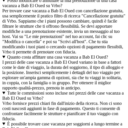
Posso modificare o annullare la mia prenotazione di una casa
vacanza a Bab El Oued su Vrbo?
Per trovare case vacanza a Bab El Oued con cancellazione gratuita,
usa semplicemente il pratico filtro di ricerca "Cancellazione gratuita"
di Vrbo. Sappiamo che i piani possono cambiare, quindi è facile
filtrare le strutture che ti offrono flessibilità. Se devi apportare
modifiche a una prenotazione esistente, invia un messaggio al tuo
host. Vai su "Le mie prenotazioni" nel tuo account, fai clic su
"Modifica o cancella" e poi su "Scrivi all'host". Che tu stia
modificando i tuoi piani o cercando opzioni di pagamento flessibili,
Vrbo ti permette di prenotare con fiducia.
Quanto costa affittare una casa vacanza a Bab El Oued?
I prezzi delle case vacanza a Bab El Oued variano in base a fattori
come le date di viaggio, la durata del soggiorno, il tipo di alloggio e
la posizione. Inserisci semplicemente i dettagli del tuo viaggio per
esplorare un'ampia gamma di opzioni, sia che tu viaggi in solitaria,
in coppia, con la famiglia o in gruppo. Per ottenere il miglior
rapporto qualità-prezzo, prenota in anticipo.
Tutte le commissioni sono incluse nei prezzi delle case vacanza a
Bab El Oued su Vrbo?
Vrbo fornisce prezzi chiari fin dall'inizio della ricerca. Non ci sono
costi nascosti aggiunti in fase di pagamento. Questo ti consente di
confrontare facilmente le strutture e pianificare il tuo viaggio con
fiducia.
È possibile trovare case vacanza per soggiorni a lungo termine a