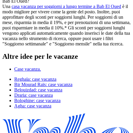
Bab El Oued?
Una
casa vacanza per soggiorni a lungo termine a Bab El Oued
è il
modo migliore per vivere come la gente del posto. Inoltre, puoi
approfittare degli sconti per soggiorni lunghi. Per soggiorni di un
mese, risparmia in media il 19%, e per prenotazioni di una settimana,
puoi risparmiare in media il 10%.* Gli sconti per soggiorni lunghi
vengono applicati automaticamente quando inserisci le date della tua
vacanza nello strumento di ricerca, oppure puoi usare i filtri
"Soggiorno settimanale" e "Soggiorno mensile" nella tua ricerca.
Altre idee per le vacanze
Case vacanza.
Reghaïa: case vacanza
Bir Mourad Raïs: case vacanza
Belouizdad: case vacanza
Draria: case vacanza
Bologhine: case vacanza
Agha: case vacanza