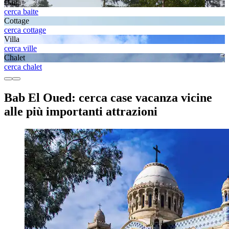
Baita
cerca baite
Cottage
cerca cottage
Villa
cerca ville
Chalet
cerca chalet
Bab El Oued: cerca case vacanza vicine
alle più importanti attrazioni