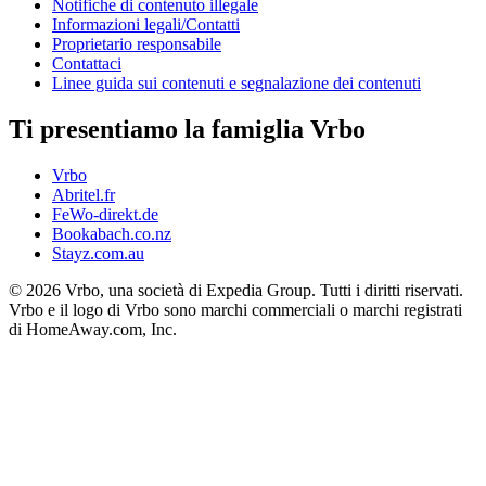
Notifiche di contenuto illegale
Informazioni legali/Contatti
Proprietario responsabile
Contattaci
Linee guida sui contenuti e segnalazione dei contenuti
Ti presentiamo la famiglia Vrbo
Vrbo
Abritel.fr
FeWo-direkt.de
Bookabach.co.nz
Stayz.com.au
© 2026 Vrbo, una società di Expedia Group. Tutti i diritti riservati.
Vrbo e il logo di Vrbo sono marchi commerciali o marchi registrati
di HomeAway.com, Inc.