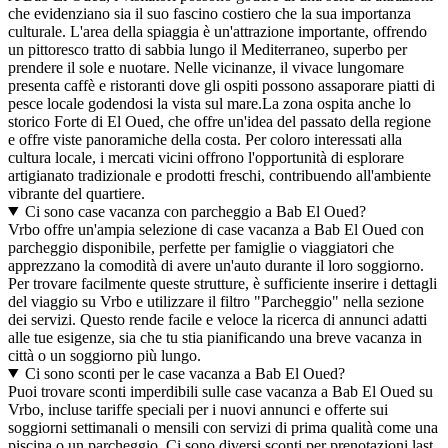
che evidenziano sia il suo fascino costiero che la sua importanza
culturale. L'area della spiaggia è un'attrazione importante, offrendo
un pittoresco tratto di sabbia lungo il Mediterraneo, superbo per
prendere il sole e nuotare. Nelle vicinanze, il vivace lungomare
presenta caffè e ristoranti dove gli ospiti possono assaporare piatti di
pesce locale godendosi la vista sul mare.La zona ospita anche lo
storico Forte di El Oued, che offre un'idea del passato della regione
e offre viste panoramiche della costa. Per coloro interessati alla
cultura locale, i mercati vicini offrono l'opportunità di esplorare
artigianato tradizionale e prodotti freschi, contribuendo all'ambiente
vibrante del quartiere.
Ci sono case vacanza con parcheggio a Bab El Oued?
Vrbo offre un'ampia selezione di case vacanza a Bab El Oued con
parcheggio disponibile, perfette per famiglie o viaggiatori che
apprezzano la comodità di avere un'auto durante il loro soggiorno.
Per trovare facilmente queste strutture, è sufficiente inserire i dettagli
del viaggio su Vrbo e utilizzare il filtro "Parcheggio" nella sezione
dei servizi. Questo rende facile e veloce la ricerca di annunci adatti
alle tue esigenze, sia che tu stia pianificando una breve vacanza in
città o un soggiorno più lungo.
Ci sono sconti per le case vacanza a Bab El Oued?
Puoi trovare sconti imperdibili sulle case vacanza a Bab El Oued su
Vrbo, incluse tariffe speciali per i nuovi annunci e offerte sui
soggiorni settimanali o mensili con servizi di prima qualità come una
piscina o un parcheggio. Ci sono diversi sconti per prenotazioni last