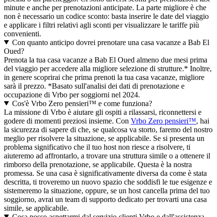
minute e anche per prenotazioni anticipate. La parte migliore è che
non è necessario un codice sconto: basta inserire le date del viaggio
e applicare i filtri relativi agli sconti per visualizzare le tariffe più
convenienti.
Con quanto anticipo dovrei prenotare una casa vacanze a Bab El
Oued?
Prenota la tua casa vacanze a Bab El Oued almeno due mesi prima
del viaggio per accedere alla migliore selezione di strutture.* Inoltre,
in genere scoprirai che prima prenoti la tua casa vacanze, migliore
sarà il prezzo. *Basato sull'analisi dei dati di prenotazione e
occupazione di Vrbo per soggiorni nel 2024.
Cos'è Vrbo Zero pensieri™ e come funziona?
La missione di Vrbo è aiutare gli ospiti a rilassarsi, riconnettersi e
godere di momenti preziosi insieme. Con
Vrbo Zero pensieri™
, hai
la sicurezza di sapere di che, se qualcosa va storto, faremo del nostro
meglio per risolvere la situazione, se applicabile. Se si presenta un
problema significativo che il tuo host non riesce a risolvere, ti
aiuteremo ad affrontarlo, a trovare una struttura simile o a ottenere il
rimborso della prenotazione, se applicabile. Questa è la nostra
promessa. Se una casa è significativamente diversa da come è stata
descritta, ti troveremo un nuovo spazio che soddisfi le tue esigenze e
sistemeremo la situazione, oppure, se un host cancella prima del tuo
soggiorno, avrai un team di supporto dedicato per trovarti una casa
simile, se applicabile.
Cosa posso aspettarmi dal servizio clienti Vrbo e dall'assistenza