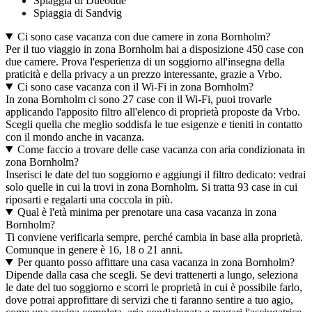
Spiaggia di Dueodde
Spiaggia di Sandvig
Ci sono case vacanza con due camere in zona Bornholm?
Per il tuo viaggio in zona Bornholm hai a disposizione 450 case con
due camere. Prova l'esperienza di un soggiorno all'insegna della
praticità e della privacy a un prezzo interessante, grazie a Vrbo.
Ci sono case vacanza con il Wi-Fi in zona Bornholm?
In zona Bornholm ci sono 27 case con il Wi-Fi, puoi trovarle
applicando l'apposito filtro all'elenco di proprietà proposte da Vrbo.
Scegli quella che meglio soddisfa le tue esigenze e tieniti in contatto
con il mondo anche in vacanza.
Come faccio a trovare delle case vacanza con aria condizionata in
zona Bornholm?
Inserisci le date del tuo soggiorno e aggiungi il filtro dedicato: vedrai
solo quelle in cui la trovi in zona Bornholm. Si tratta 93 case in cui
riposarti e regalarti una coccola in più.
Qual è l'età minima per prenotare una casa vacanza in zona
Bornholm?
Ti conviene verificarla sempre, perché cambia in base alla proprietà.
Comunque in genere è 16, 18 o 21 anni.
Per quanto posso affittare una casa vacanza in zona Bornholm?
Dipende dalla casa che scegli. Se devi trattenerti a lungo, seleziona
le date del tuo soggiorno e scorri le proprietà in cui è possibile farlo,
dove potrai approfittare di servizi che ti faranno sentire a tuo agio,