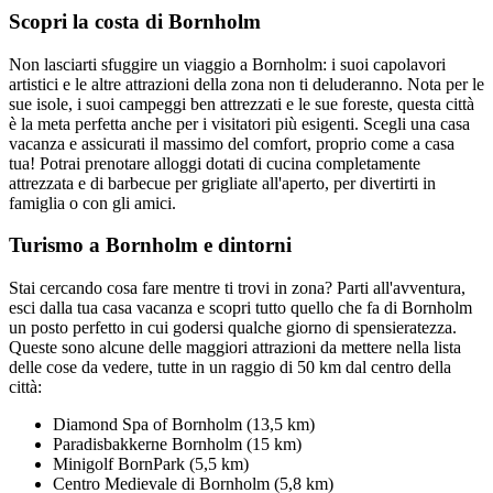
Scopri la costa di Bornholm
Non lasciarti sfuggire un viaggio a Bornholm: i suoi capolavori
artistici e le altre attrazioni della zona non ti deluderanno. Nota per le
sue isole, i suoi campeggi ben attrezzati e le sue foreste, questa città
è la meta perfetta anche per i visitatori più esigenti. Scegli una casa
vacanza e assicurati il massimo del comfort, proprio come a casa
tua! Potrai prenotare alloggi dotati di cucina completamente
attrezzata e di barbecue per grigliate all'aperto, per divertirti in
famiglia o con gli amici.
Turismo a Bornholm e dintorni
Stai cercando cosa fare mentre ti trovi in zona? Parti all'avventura,
esci dalla tua casa vacanza e scopri tutto quello che fa di Bornholm
un posto perfetto in cui godersi qualche giorno di spensieratezza.
Queste sono alcune delle maggiori attrazioni da mettere nella lista
delle cose da vedere, tutte in un raggio di 50 km dal centro della
città:
Diamond Spa of Bornholm (13,5 km)
Paradisbakkerne Bornholm (15 km)
Minigolf BornPark (5,5 km)
Centro Medievale di Bornholm (5,8 km)