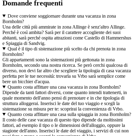
Domande frequenti
Dove conviene soggiornare durante una vacanza in zona
Bornholm?
Una delle città più ammirate in zona Allinge è senz'altro Allinge.
Perché è così ambita? Sarà per il carattere accogliente dei suoi
abitanti, sarà perché ospita attrazioni come Castello di Hammershus
e Spiaggia di Sandvig.
Qual è il tipo di sistemazione più scelto da chi prenota in zona
Bornholm?
Gli appartamenti sono la sistemazioni più gettonata in zona
Bornholm, secondo una nostra ricerca. Se però cerchi qualcosa di
diverso, non devi far altro che scegliere la tipologia di casa vacanza
perfetta per le tue necessità: trovarla su Vrbo sarà semplice come
bere un bicchier d'acqua.
Quanto costa affittare una casa vacanza in zona Bornholm?
Dipende da tanti fattori diversi, come quanto intendi trattenerti, in
quale momento dell'anno pensi di prenotare e in che tipologia di
struttura alloggerai. Inserisci le date del tuo viaggio e scegli la
sistemazione su misura per te: scoprirai la convenienza di Vrbo.
Quanto costa affittare una casa sulla spiaggia in zona Bornholm?
Il costo delle case vacanza di questo tipo dipende da moltissimi
fattori, ad esempio il tipo o le dimensioni dell'alloggio, oppure la
stagione dell'anno. Inserisci le date del viaggio, i servizi di cui non