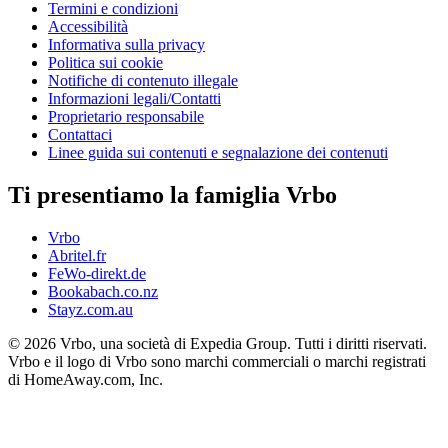
Termini e condizioni
Accessibilità
Informativa sulla privacy
Politica sui cookie
Notifiche di contenuto illegale
Informazioni legali/Contatti
Proprietario responsabile
Contattaci
Linee guida sui contenuti e segnalazione dei contenuti
Ti presentiamo la famiglia Vrbo
Vrbo
Abritel.fr
FeWo-direkt.de
Bookabach.co.nz
Stayz.com.au
© 2026 Vrbo, una società di Expedia Group. Tutti i diritti riservati.
Vrbo e il logo di Vrbo sono marchi commerciali o marchi registrati
di HomeAway.com, Inc.