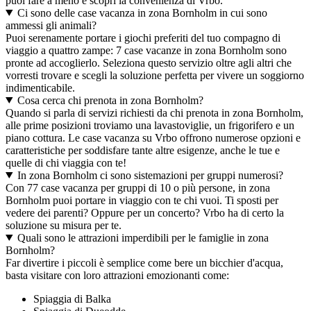
puoi fare a meno e scopri la convenienza di Vrbo.
Ci sono delle case vacanza in zona Bornholm in cui sono
ammessi gli animali?
Puoi serenamente portare i giochi preferiti del tuo compagno di
viaggio a quattro zampe: 7 case vacanze in zona Bornholm sono
pronte ad accoglierlo. Seleziona questo servizio oltre agli altri che
vorresti trovare e scegli la soluzione perfetta per vivere un soggiorno
indimenticabile.
Cosa cerca chi prenota in zona Bornholm?
Quando si parla di servizi richiesti da chi prenota in zona Bornholm,
alle prime posizioni troviamo una lavastoviglie, un frigorifero e un
piano cottura. Le case vacanza su Vrbo offrono numerose opzioni e
caratteristiche per soddisfare tante altre esigenze, anche le tue e
quelle di chi viaggia con te!
In zona Bornholm ci sono sistemazioni per gruppi numerosi?
Con 77 case vacanza per gruppi di 10 o più persone, in zona
Bornholm puoi portare in viaggio con te chi vuoi. Ti sposti per
vedere dei parenti? Oppure per un concerto? Vrbo ha di certo la
soluzione su misura per te.
Quali sono le attrazioni imperdibili per le famiglie in zona
Bornholm?
Far divertire i piccoli è semplice come bere un bicchier d'acqua,
basta visitare con loro attrazioni emozionanti come:
Spiaggia di Balka