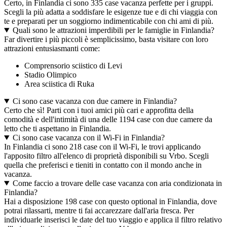
Certo, in Finlandia ci sono 335 case vacanza perfette per i gruppi.
Scegli la più adatta a soddisfare le esigenze tue e di chi viaggia con
te e preparati per un soggiorno indimenticabile con chi ami di più.
Quali sono le attrazioni imperdibili per le famiglie in Finlandia?
Far divertire i più piccoli è semplicissimo, basta visitare con loro
attrazioni entusiasmanti come:
Comprensorio sciistico di Levi
Stadio Olimpico
Area sciistica di Ruka
Ci sono case vacanza con due camere in Finlandia?
Certo che sì! Parti con i tuoi amici più cari e approfitta della
comodità e dell'intimità di una delle 1194 case con due camere da
letto che ti aspettano in Finlandia.
Ci sono case vacanza con il Wi-Fi in Finlandia?
In Finlandia ci sono 218 case con il Wi-Fi, le trovi applicando
l'apposito filtro all'elenco di proprietà disponibili su Vrbo. Scegli
quella che preferisci e tieniti in contatto con il mondo anche in
vacanza.
Come faccio a trovare delle case vacanza con aria condizionata in
Finlandia?
Hai a disposizione 198 case con questo optional in Finlandia, dove
potrai rilassarti, mentre ti fai accarezzare dall'aria fresca. Per
individuarle inserisci le date del tuo viaggio e applica il filtro relativo