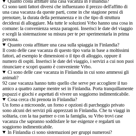
Quanto costa affittare una casa vacanza in Finlandia?
Ci sono tanti fattori diversi che influenzano il prezzo dell'affitto di
una casa vacanza da queste parti, come in che stagione pensi di
prenotare, la durata della permanenza e in che tipo di struttura
deciderai di alloggiare. Ma tutte le soluzioni Vrbo hanno una cosa in
comune: la convenienza senza paragoni. Inserisci le date del viaggio
e scegli la sistemazione su misura per te per sperimentarla in prima
persona.
Quanto costa affittare una casa sulla spiaggia in Finlandia?
Il costo delle case vacanza di questo tipo varia in base a moltissimi
fattori, ad esempio le dimensioni o il tipo di alloggio, oppure il
numero di ospiti. Inserisci le date del viaggio, i servizi a cui non puoi
rinunciare e scopri quanto è conveniente Vrbo.
Ci sono delle case vacanza in Finlandia in cui sono ammessi gli
animali?
92 case vacanza hanno tutto quello che serve per accogliere il tuo
amico a quattro zampe mentre sei in Finlandia. Porta tranquillamente
pupazzi e giochi e aspettati di vivere un soggiorno indimenticabile.
Cosa cerca chi prenota in Finlandia?
Un forno a microonde, un forno e opzioni di parcheggio privato
sono alcuni dei servizi più apprezzati in Finlandia. Che tu viaggi in
solitaria, con la tua partner o con la famiglia, su Vrbo trovi case
vacanza che sapranno soddisfare le tue esigenze e regalarti un
soggiorno indimenticabile.
In Finlandia ci sono sistemazioni per gruppi numerosi?