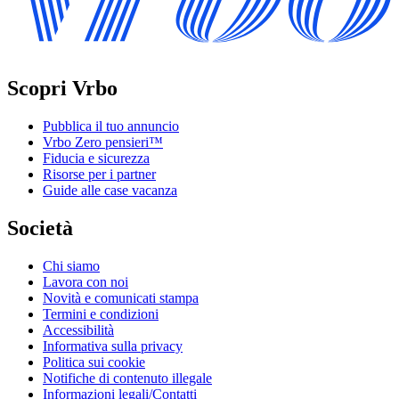
Scopri Vrbo
Pubblica il tuo annuncio
Vrbo Zero pensieri™
Fiducia e sicurezza
Risorse per i partner
Guide alle case vacanza
Società
Chi siamo
Lavora con noi
Novità e comunicati stampa
Termini e condizioni
Accessibilità
Informativa sulla privacy
Politica sui cookie
Notifiche di contenuto illegale
Informazioni legali/Contatti