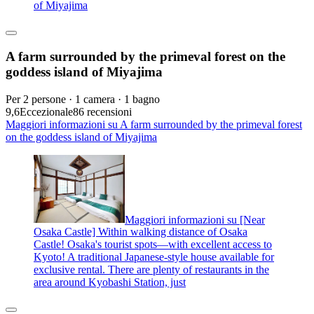
of Miyajima
A farm surrounded by the primeval forest on the
goddess island of Miyajima
Per 2 persone · 1 camera · 1 bagno
9,6
Eccezionale
86 recensioni
Maggiori informazioni su A farm surrounded by the primeval forest
on the goddess island of Miyajima
Maggiori informazioni su [Near
Osaka Castle] Within walking distance of Osaka
Castle! Osaka's tourist spots—with excellent access to
Kyoto! A traditional Japanese-style house available for
exclusive rental. There are plenty of restaurants in the
area around Kyobashi Station, just