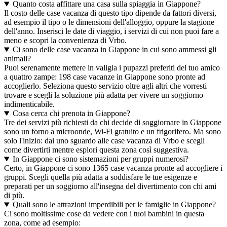
Quanto costa affittare una casa sulla spiaggia in Giappone?
Il costo delle case vacanza di questo tipo dipende da fattori diversi,
ad esempio il tipo o le dimensioni dell'alloggio, oppure la stagione
dell'anno. Inserisci le date di viaggio, i servizi di cui non puoi fare a
meno e scopri la convenienza di Vrbo.
Ci sono delle case vacanza in Giappone in cui sono ammessi gli
animali?
Puoi serenamente mettere in valigia i pupazzi preferiti del tuo amico
a quattro zampe: 198 case vacanze in Giappone sono pronte ad
accoglierlo. Seleziona questo servizio oltre agli altri che vorresti
trovare e scegli la soluzione più adatta per vivere un soggiorno
indimenticabile.
Cosa cerca chi prenota in Giappone?
Tre dei servizi più richiesti da chi decide di soggiornare in Giappone
sono un forno a microonde, Wi-Fi gratuito e un frigorifero. Ma sono
solo l'inizio: dai uno sguardo alle case vacanza di Vrbo e scegli
come divertirti mentre esplori questa zona così suggestiva.
In Giappone ci sono sistemazioni per gruppi numerosi?
Certo, in Giappone ci sono 1365 case vacanza pronte ad accogliere i
gruppi. Scegli quella più adatta a soddisfare le tue esigenze e
preparati per un soggiorno all'insegna del divertimento con chi ami
di più.
Quali sono le attrazioni imperdibili per le famiglie in Giappone?
Ci sono moltissime cose da vedere con i tuoi bambini in questa
zona, come ad esempio: