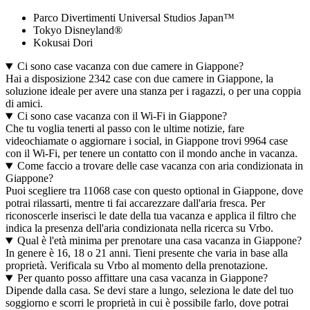
Parco Divertimenti Universal Studios Japan™
Tokyo Disneyland®
Kokusai Dori
Ci sono case vacanza con due camere in Giappone?
Hai a disposizione 2342 case con due camere in Giappone, la
soluzione ideale per avere una stanza per i ragazzi, o per una coppia
di amici.
Ci sono case vacanza con il Wi-Fi in Giappone?
Che tu voglia tenerti al passo con le ultime notizie, fare
videochiamate o aggiornare i social, in Giappone trovi 9964 case
con il Wi-Fi, per tenere un contatto con il mondo anche in vacanza.
Come faccio a trovare delle case vacanza con aria condizionata in
Giappone?
Puoi scegliere tra 11068 case con questo optional in Giappone, dove
potrai rilassarti, mentre ti fai accarezzare dall'aria fresca. Per
riconoscerle inserisci le date della tua vacanza e applica il filtro che
indica la presenza dell'aria condizionata nella ricerca su Vrbo.
Qual è l'età minima per prenotare una casa vacanza in Giappone?
In genere è 16, 18 o 21 anni. Tieni presente che varia in base alla
proprietà. Verificala su Vrbo al momento della prenotazione.
Per quanto posso affittare una casa vacanza in Giappone?
Dipende dalla casa. Se devi stare a lungo, seleziona le date del tuo
soggiorno e scorri le proprietà in cui è possibile farlo, dove potrai