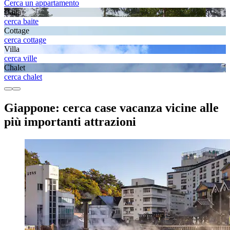
Cerca un appartamento
Baita
cerca baite
Cottage
cerca cottage
Villa
cerca ville
Chalet
cerca chalet
Giappone: cerca case vacanza vicine alle
più importanti attrazioni