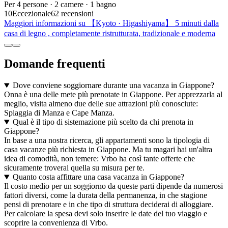
Per 4 persone · 2 camere · 1 bagno
10
Eccezionale
62 recensioni
Maggiori informazioni su 【Kyoto · Higashiyama】 5 minuti dalla
casa di legno , completamente ristrutturata, tradizionale e moderna
Domande frequenti
Dove conviene soggiornare durante una vacanza in Giappone?
Onna è una delle mete più prenotate in Giappone. Per apprezzarla al
meglio, visita almeno due delle sue attrazioni più conosciute:
Spiaggia di Manza e Cape Manza.
Qual è il tipo di sistemazione più scelto da chi prenota in
Giappone?
In base a una nostra ricerca, gli appartamenti sono la tipologia di
casa vacanze più richiesta in Giappone. Ma tu magari hai un'altra
idea di comodità, non temere: Vrbo ha così tante offerte che
sicuramente troverai quella su misura per te.
Quanto costa affittare una casa vacanza in Giappone?
Il costo medio per un soggiorno da queste parti dipende da numerosi
fattori diversi, come la durata della permanenza, in che stagione
pensi di prenotare e in che tipo di struttura deciderai di alloggiare.
Per calcolare la spesa devi solo inserire le date del tuo viaggio e
scoprire la convenienza di Vrbo.