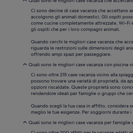
Quali sono le migliori case vacanza che accetta
Ci sono decine di case vacanza che accettano a
accolgono gli animali domestici. Gli ospiti poss
come cucine completamente attrezzate, Wi-Fi e 
gli ospiti che per i loro compagni animali.
Quando cerchi le migliori case vacanza che acc
riguarda le restrizioni sulle dimensioni degli a
offrendo ampi spazi per passeggiare.
Quali sono le migliori case vacanza con piscina 
Ci sono oltre 215 case vacanza vicino alla spiag
possono trovare una varietà di proprietà, da ap
opzioni riscaldate. Queste proprietà sono concen
rendendole ideali per famiglie o gruppi che c
Quando scegli la tua casa in affitto, considera s
meglio le tue esigenze. Per soggiorni durante i 
Quali sono le migliori case vacanza per famigli
Ci sono oltre 200 affitti per le vacanze adatti 