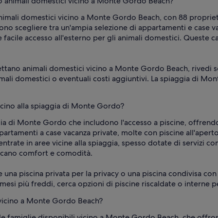
no animali domestici vicino a Monte Gordo Beach?
nimali domestici vicino a Monte Gordo Beach, con 88 proprietà
ono scegliere tra un'ampia selezione di appartamenti e case va
facile accesso all'esterno per gli animali domestici. Queste c
ettano animali domestici vicino a Monte Gordo Beach, rivedi s
nimali domestici o eventuali costi aggiuntivi. La spiaggia di Mo
vicino alla spiaggia di Monte Gordo?
gia di Monte Gordo che includono l'accesso a piscine, offrendo 
partamenti a case vacanza private, molte con piscine all'aper
trate in aree vicine alla spiaggia, spesso dotate di servizi co
ercano comfort e comodità.
e una piscina privata per la privacy o una piscina condivisa con
mesi più freddi, cerca opzioni di piscine riscaldate o interne p
e vicino a Monte Gordo Beach?
alle famiglie disponibili vicino a Monte Gordo Beach, che offro