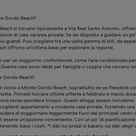
nte Gordo Beach?
each si trovano tipicamente a Vila Real Santo Antonio, offrend
ione di case vacanza private. Se sei disposto a guidare un po' 
 grandi. Puoi scegliere tra una vasta gamma di stili, da appar
ch offrono un'ottima base per esplorare la regione.
zi per un soggiorno confortevole, come l'aria condizionata per
. Queste case sono ideali per famiglie o coppie che cercano un
te Gordo Beach?
li vicino a Monte Gordo Beach, soprattutto se sei flessibile con
notte. Potresti trovare ottime offerte a febbraio e marzo dur
zona senza spendere troppo. Questi alloggi spesso includono se
glienti appartamenti a modeste case private, fornendo una ba
sidera di soggiornare leggermente fuori dai principali centri d
 può essere un'opzione conveniente. Con un po' di pianificazio
do bassi i costi. *I dati sui prezzi si basano sui dati degli u