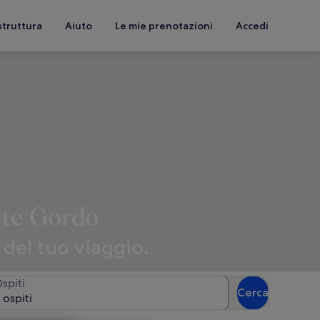
struttura
Aiuto
Le mie prenotazioni
Accedi
nte Gordo
 del tuo viaggio.
spiti
Cerca
 ospiti