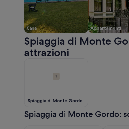
Case
Appartamenti
Spiaggia di Monte Gor
attrazioni
Mappa
Maggiori informazioni su Spiaggia di Monte Gordo. 
con
le
1
attrazioni
Spiaggia di Monte Gordo
Spiaggia di Monte Gordo: sc
Maggiori informazioni su Hotel Apartamentos Foz 
Maggiori in