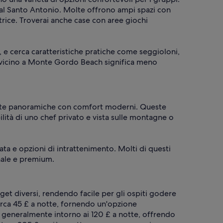
eal Santo Antonio. Molte offrono ampi spazi con
trice. Troverai anche case con aree giochi
 e cerca caratteristiche pratiche come seggioloni,
re vicino a Monte Gordo Beach significa meno
viste panoramiche con comfort moderni. Queste
lità di uno chef privato e vista sulle montagne o
a e opzioni di intrattenimento. Molti di questi
nale e premium.
et diversi, rendendo facile per gli ospiti godere
rca 45 £ a notte, fornendo un'opzione
ano generalmente intorno ai 120 £ a notte, offrendo