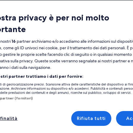
Calendario
i
ostra privacy è per noi molto
agosto 2026
mesi
rtante
mostrati
al
lunedì
martedì
mercoledì
giovedì
venerdì
sabato
domenica
lunedì
m
lun
mar
mer
gio
ven
sab
dom
lun
mar
momento
 nostri
16
partner archiviamo e/o accediamo alle informazioni sul disposit
sono
e, come gli ID univoci nei cookie, per il trattamento dei dati personali. È p
August
o gestire le proprie scelte facendo clic di seguito o in qualsiasi momento
1
1
2
2026
mativa sulla privacy. Queste scelte verranno segnalate ai nostri partner e 
la Real Santo Antonio
Monte Gordo
Case vacanze in zona Spiaggia di Monte 
e
anno i dati sulla navigazione.
3
4
5
6
7
8
7
8
9
September
ggia di Monte Gordo che farebbero al caso tuo. Se preferisci partire in gru
ostri partner trattiamo i dati per fornire:
2026.
ome il Wi-Fi e la TV via cavo. Puoi anche selezionare eventuali servizi accessi
10
11
12
13
14
15
14
15
1
16
ti di geolocalizzazione precisi. Scansione attiva delle caratteristiche del dispositivo ai fini
cazione. Archiviare informazioni su dispositivo e/o accedervi. Pubblicità e contenuti person
elle prestazioni dei contenuti e degli annunci, ricerche sul pubblico, sviluppo di servizi.
17
18
19
20
21
22
21
22
2
timanali - Spiaggia di Monte Gord
23
partner (fornitori)
24
25
26
27
28
29
28
29
3
30
finalità
Rifiuta tutti
Ac
I LUSSO APPARTAMENTO FRONTE MARE. VISTA MARE
Galleria
Appartamento - Cabanas de Travira
31
le
Eccezionale
(6 recensioni)
9,4
(38 recensioni)
a
fotografica
zionale, (6 recensioni)
9,4 su 10, Eccezionale, (38 recensioni)