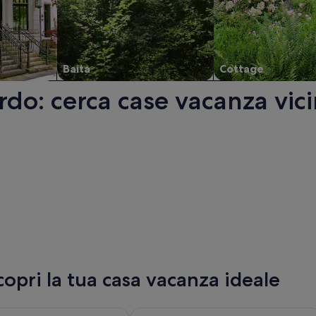
Baita
Cottage
do: cerca case vacanza vici
Apertura in un’altra finestra.
opri la tua casa vacanza ideale
Atlântida, apertura in una nuova scheda
formazioni su Monte Gordo Hotel Apartamentos & Spa, apertu
Maggiori informazioni su Appartame