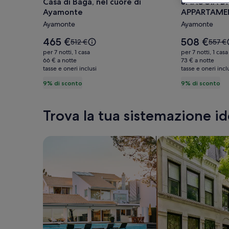
Casa di Baga, nel cuore di
SPIAGGIA D
di
di
Ayamonte
APPARTAME
Casa
SPIAGGIA
VISTA MARE
Ayamonte
Ayamonte
di
DI
Baga,
LUSSO
Il
Il
465 €
508 €
Il
Il
512 €
557 €
nel
prezzo
APPARTA
prezzo
prezzo
prezz
per 7 notti, 1 casa
per 7 notti, 1 casa
è
è
era
era
cuore
66 € a notte
FRONTE
73 € a notte
465 €
508 €
tasse e oneri inclusi
512 €,
tasse e oneri incl
557 €,
di
MARE.
ottieni
ottieni
9% di sconto
9% di sconto
Ayamonte
VISTA
maggiori
maggi
MARE
informazioni
inform
sulla
sulla
Trova la tua sistemazione id
tariffa
tariffa
standard.
standa
Cerca una casa
Cerca un appartam