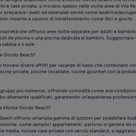
 e case private, si trovano spesso nelle vicine aree di Vila R
preparare i pasti ed essenziali servizi come lavatrice/asciuga
mbini, insieme a opzioni di intrattenimento come libri e giochi.
oprietà che offrono aree notte separate per adulti e bambini,
ttoli da piscina o una piscina dedicata ai bambini. Soggiorna
sabbia e il sole.
nte Gordo Beach?
 trovare diversi affitti per vacanze di lusso che combinano 
cine private, piscine riscaldate, cucine gourmet con la possibi
o gruppi più numerosi, offrendo comodità come aria condizionat
rbo altamente qualificati, garantendo un'esperienza professio
no a Monte Gordo Beach?
o Beach offrono un'ampia gamma di opzioni per soddisfare budg
omiche, come semplici appartamenti, partono in genere da ci
scia media, incluse case private con servizi standard, si aggir