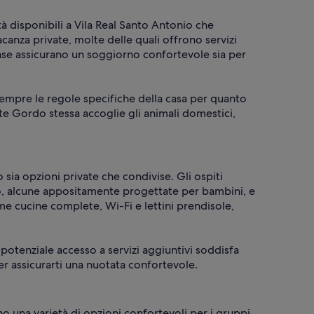
 disponibili a Vila Real Santo Antonio che
canza private, molte delle quali offrono servizi
ase assicurano un soggiorno confortevole sia per
empre le regole specifiche della casa per quanto
nte Gordo stessa accoglie gli animali domestici,
sia opzioni private che condivise. Gli ospiti
to, alcune appositamente progettate per bambini, e
me cucine complete, Wi-Fi e lettini prendisole,
 potenziale accesso a servizi aggiuntivi soddisfa
er assicurarti una nuotata confortevole.
no una varietà di opzioni confortevoli per i gruppi.