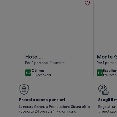
Foto di Hotel Apartamentos Foz Atlântida
Foto di Mon
Hotel
Monte G
Apartamentos Foz
Apartam
Per 2 persone · 1 camera
Per 1 person
Atlântida
Spa
ottimo
eccelle
Ottimo
Eccelle
8,0
8,6
8,0 su 10
8,6 su 10
101 recensioni
194 recen
(101
(194
recensioni)
recensi
Prenota senza pensieri
Scegli il 
La nostra Garanzia Prenotazione Sicura offre
Regalati un
supporto 24 ore su 24, 7 giorni su 7.
prenotazion