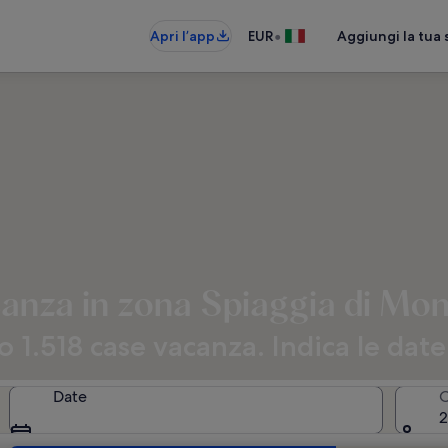
•
Apri l’app
EUR
Aggiungi la tua 
anza in zona Spiaggia di Mo
1.518 case vacanza. Indica le date
Date
O
2