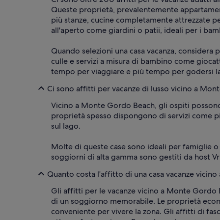
Queste proprietà, prevalentemente appartamenti
più stanze, cucine completamente attrezzate per 
all'aperto come giardini o patii, ideali per i ba
Quando selezioni una casa vacanza, considera pr
culle e servizi a misura di bambino come gioca
tempo per viaggiare e più tempo per godersi la 
Ci sono affitti per vacanze di lusso vicino a Mo
Vicino a Monte Gordo Beach, gli ospiti possono
proprietà spesso dispongono di servizi come pis
sul lago.
Molte di queste case sono ideali per famiglie 
soggiorni di alta gamma sono gestiti da host V
Quanto costa l'affitto di una casa vacanze vici
Gli affitti per le vacanze vicino a Monte Gord
di un soggiorno memorabile. Le proprietà econ
conveniente per vivere la zona. Gli affitti di fa