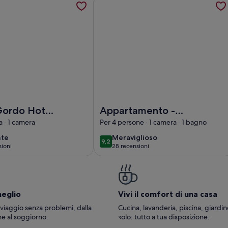
te Gordo Hotel Apartamentos & Spa
Foto di Appartamento - Monte Gor
ordo Hotel
Appartamento -
entos &
Monte Gordo
a · 1 camera
Per 4 persone · 1 camera · 1 bagno
nte
meraviglioso
nte
Meraviglioso
9,2
9,2 su 10
sioni
28 recensioni
(28
oni)
recensioni)
meglio
Vivi il comfort di una casa
 viaggio senza problemi, dalla
Cucina, lavanderia, piscina, giardi
e al soggiorno.
solo: tutto a tua disposizione.