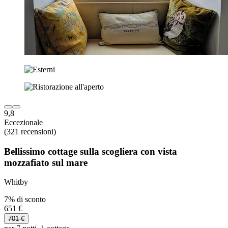
9,8
Eccezionale
(321 recensioni)
Bellissimo cottage sulla scogliera con vista
mozzafiato sul mare
Whitby
7% di sconto
651 €
701 €