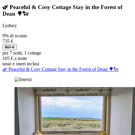
🌿 Peaceful & Cosy Cottage Stay in the Forest of
Dean 🌳🐑
Lydney
9% di sconto
735 €
807 €
per 7 notti, 1 cottage
105 € a notte
tasse e oneri inclusi
🌿 Peaceful & Cosy Cottage Stay in the Forest of Dean 🌳🐑