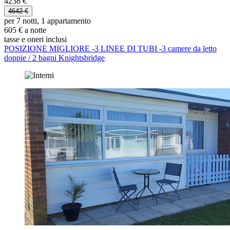
4238 €
4642 €
per 7 notti, 1 appartamento
605 € a notte
tasse e oneri inclusi
POSIZIONE MIGLIORE -3 LINEE DI TUBI -3 camere da letto
doppie / 2 bagni Knightsbridge