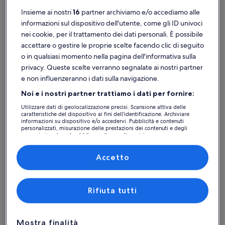
Monti Tatra: cerca case
Insieme ai nostri
16
partner archiviamo e/o accediamo alle
vacanza vicine alle più
informazioni sul dispositivo dell'utente, come gli ID univoci
nei cookie, per il trattamento dei dati personali. È possibile
importanti attrazioni
accettare o gestire le proprie scelte facendo clic di seguito
o in qualsiasi momento nella pagina dell'informativa sulla
privacy. Queste scelte verranno segnalate ai nostri partner
e non influenzeranno i dati sulla navigazione.
Noi e i nostri partner trattiamo i dati per fornire:
Utilizzare dati di geolocalizzazione precisi. Scansione attiva delle
caratteristiche del dispositivo ai fini dell’identificazione. Archiviare
informazioni su dispositivo e/o accedervi. Pubblicità e contenuti
personalizzati, misurazione delle prestazioni dei contenuti e degli
annunci, ricerche sul pubblico, sviluppo di servizi.
Elenco dei partner (fornitori)
Accetto
Rifiuta tutti
Mostra finalità
Mappa
Maggiori informazioni su Osservatorio astronomico Skalnaté P
Maggiori i