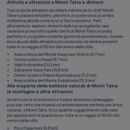
Attività e attrazioni a Monti Tatra e dintorni
Vuoi scoprire attrazioni da visitare mentre sei in città? Monti
Tatra ti piacerà senz'altro, perché è un posto dove puoi fare
moltissime attività come lo sci e l'escursionismo. Parti
all'avventura, esplora i dintorni della tua accogliente casa
vacanza e prova tutto quello che fa di Monti Tatra un posto
perfetto in cui godersi qualche giorno di spensieratezza. Queste
sono alcune delle attrazioni più conosciute da tenere presenti,
tutte in un raggio di 50 km dal centro della città:
Area sciistica del Monte Kasprowy Wierch (4,7 km)
Centro sciistico Nosal (9,7 km)
Valle Kościeliska (10,2 km)
Zakopane Aqua Park (10,8 km)
Centro Sciistico Polana Szymoszkowa (11,2 km)
Area sciistica del Monte Gubalowka (12,3 km)
Alla scoperta delle bellezze naturali di Monti Tatra:
le montagne e altre attrazioni
Se sei in cerca di avventura o ti piace ammirare il paesaggio,
puoi star certo che troverai un'ambientazione perfetta per la tua
vacanza, a Monti Tatra. Ecco qualche suggerimento sulle viste
più appariscenti di questa zona, tutte in un raggio di 50 km dal
centro della città:
Picco Kasprowy (4,5 km)