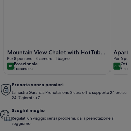
Maggiori informazioni su Mountain View Chalet with HotT
Maggiori 
Mountain View Chalet with HotTub
Apartm
and Sauna — 20 Minutes to
Per 8 persone · 3 camere · 1 bagno
Mounta
Per 6 per
eccezionale
otti
Eccezionale
Otti
Zakopane!
Parkin
10
8,0
10 su 10
8,0 su 1
1 recensione
3 rece
(1
(3
recensione)
recen
Prenota senza pensieri
La nostra Garanzia Prenotazione Sicura offre supporto 24 ore su
24, 7 giorni su 7.
Scegli il meglio
Regalati un viaggio senza problemi, dalla prenotazione al
soggiorno.