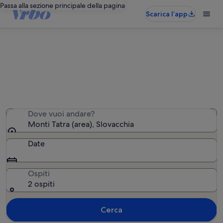
Passa alla sezione principale della pagina
Scarica l’app
Monti Tatra case vacanza
Abbiamo trovato 423 case vacanza. Indica le date del
tuo viaggio.
Dove vuoi andare?
Monti Tatra (area), Slovacchia
Date
Ospiti
2 ospiti
Cerca