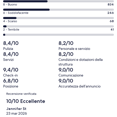
di
Valutazione
8 - Buono
834
10
di
-
Valutazione
6 - Soddisfacente
246
8
Eccellente.
di
-
Valutazione
4 - Scarso
68
798
6
Buono.
di
su
-
Valutazione
2 - Terribile
41
834
4
1987
Soddisfacente.
di
su
-
recensioni
246
2
8,4/10
8,2/10
1987
Scarso.
su
-
recensioni
68
Pulizia
Personale e servizio
1987
Terribile.
8,4/10
8,2/10
su
recensioni
41
1987
Servizi
Condizioni e dotazioni della
su
struttura
recensioni
1987
9,4/10
9,0/10
recensioni
Check-in
Comunicazione
6,8/10
9,0/10
Posizione
Accuratezza dell’annuncio
Recensioni
Recensione verificata
10/10 Eccellente
Jennifer St
23 mar 2026