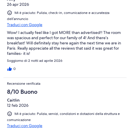
26 apr 2026
Mi è piaciuto: Pulizia, check-in, comunicazione e accuratezza
dell’annuncio
Traduci con Google
Wow! I actually feel like I got MORE than advertised!! The room
was spacious and perfect for our family of 4! And there’s
breakfast! Will definitely stay here again the next time we are in
Paris. Really appreciate all the reviews that said it was great for
families- it is!
Soggiorno di 2 notti ad aprile 2026
0
Recensione verificata
8/10 Buono
Caitlin
12 feb 2026
Mi è piaciuto: Pulizia, servizi, condizioni e dotazioni della struttura e
comunicazione
Traduci con Google