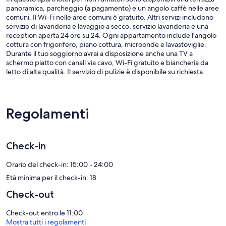
panoramica, parcheggio (a pagamento) e un angolo caffè nelle aree
comuni. Il Wi-Fi nelle aree comuni è gratuito. Altri servizi includono
servizio di lavanderia e lavaggio a secco, servizio lavanderia e una
reception aperta 24 ore su 24. Ogni appartamento include l'angolo
cottura con frigorifero, piano cottura, microonde e lavastoviglie.
Durante il tuo soggiorno avrai a disposizione anche una TV a
schermo piatto con canali via cavo, Wi-Fi gratuito e biancheria da
letto di alta qualità. Il servizio di pulizie è disponibile su richiesta.
Citadines Montmartre Paris offre 114 sistemazioni con casseforti in
camera e asciugacapelli. I letti sono preparati con biancheria da letto
di alta qualità. La TV a schermo piatto con canali via cavo. In questa
Regolamenti
struttura a 3 stelle le sistemazioni comprendono angolo cottura con
frigorifero, piano cottura, microonde e pentole/stoviglie/utensili. I
bagni comprendono combinazione doccia/vasca con soffione a
pioggia.
Check-in
Questo aparthotel di Parigi offre accesso wireless a Internet
gratuito. Sono disponibili scrivania e telefono. Le camere sono
Orario del check-in: 15:00 - 24:00
provviste di ferri/assi da stiro e ventilatori portatili. Le pulizie
Età minima per il check-in: 18
vengono eseguite servizio di pulizie su richiesta.
Check-out
Check-out entro le 11:00
Mostra tutti i regolamenti