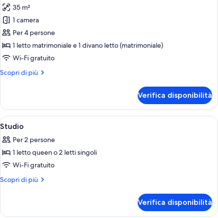
35 m²
le
1 camera
foto
per
Per 4 persone
Appartamento,
1 letto matrimoniale e 1 divano letto (matrimoniale)
1
Wi-Fi gratuito
camera
Altri
Scopri di più
da
dettagli
letto
per
Verifica disponibilità
Appartamento,
1
camera
Apri
Camera
9
da
Studio
tutte
letto
Per 2 persone
le
1 letto queen o 2 letti singoli
foto
per
Wi-Fi gratuito
Studio
Altri
Scopri di più
dettagli
per
Verifica disponibilità
Studio