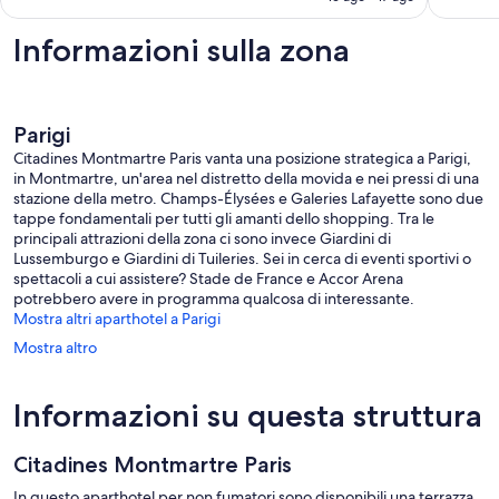
è
148 €
Informazioni sulla zona
Parigi
Citadines Montmartre Paris vanta una posizione strategica a Parigi,
in Montmartre, un'area nel distretto della movida e nei pressi di una
stazione della metro. Champs-Élysées e Galeries Lafayette sono due
tappe fondamentali per tutti gli amanti dello shopping. Tra le
principali attrazioni della zona ci sono invece Giardini di
Lussemburgo e Giardini di Tuileries. Sei in cerca di eventi sportivi o
spettacoli a cui assistere? Stade de France e Accor Arena
potrebbero avere in programma qualcosa di interessante.
Mostra altri aparthotel a Parigi
Mostra altro
Informazioni su questa struttura
Citadines Montmartre Paris
In questo aparthotel per non fumatori sono disponibili una terrazza