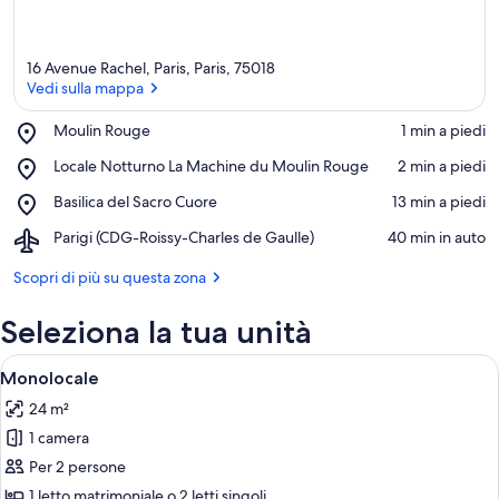
16 Avenue Rachel, Paris, Paris, 75018
Vedi sulla mappa
Place,
Moulin Rouge
‪1 min a piedi‬
Moulin
Vedi sulla mappa
Place,
Locale Notturno La Machine du Moulin Rouge
‪2 min a piedi‬
Rouge
Locale
Place,
Basilica del Sacro Cuore
‪13 min a piedi‬
Notturno
Basilica
La
Airport,
Parigi (CDG-Roissy-Charles de Gaulle)
‪40 min in auto‬
del
Machine
Parigi
Sacro
du
(CDG-
Scopri di più su questa zona
Cuore
Moulin
Roissy-
Rouge
Charles
Seleziona la tua unità
de
Gaulle)
Apri
Una cucina moderna con piastrelle bianc
7
Monolocale
tutte
24 m²
le
1 camera
foto
per
Per 2 persone
Monolocale
1 letto matrimoniale o 2 letti singoli