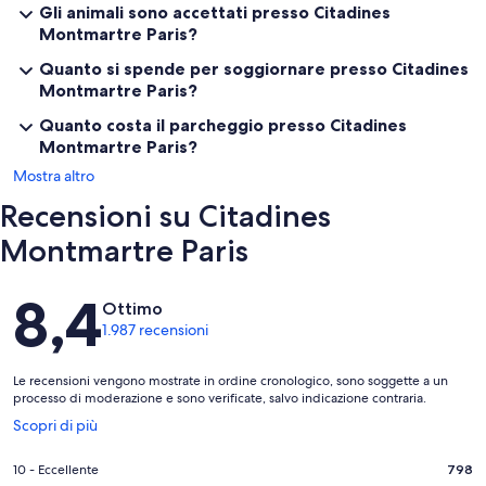
Gli animali sono accettati presso Citadines
Montmartre Paris?
Quanto si spende per soggiornare presso Citadines
Montmartre Paris?
Quanto costa il parcheggio presso Citadines
Montmartre Paris?
Mostra altro
Recensioni su Citadines
Montmartre Paris
Recensioni
8,4
Ottimo
1.987 recensioni
Le recensioni vengono mostrate in ordine cronologico, sono soggette a un
processo di moderazione e sono verificate, salvo indicazione contraria.
Apertura
Scopri di più
in
un’altra
Valutazione
10 - Eccellente
798
finestra