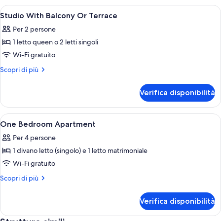
Apri
Camera
7
Studio With Balcony Or Terrace
tutte
Per 2 persone
le
1 letto queen o 2 letti singoli
foto
per
Wi-Fi gratuito
Studio
Altri
Scopri di più
With
dettagli
per
Balcony
Verifica disponibilità
Studio
Or
With
Terrace
Balcony
Apri
Camera
8
Or
One Bedroom Apartment
tutte
Terrace
Per 4 persone
le
1 divano letto (singolo) e 1 letto matrimoniale
foto
per
Wi-Fi gratuito
One
Altri
Scopri di più
Bedroom
dettagli
per
Apartment
Verifica disponibilità
One
Bedroom