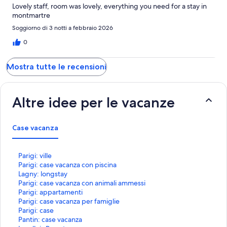
Lovely staff, room was lovely, everything you need for a stay in
montmartre
Soggiorno di 3 notti a febbraio 2026
0
Mostra tutte le recensioni
Altre idee per le vacanze
Case vacanza
L
Parigi: ville
i
L
Parigi: case vacanza con piscina
n
i
L
Lagny: longstay
k
n
i
L
Parigi: case vacanza con animali ammessi
c
k
n
i
L
Parigi: appartamenti
h
c
k
n
i
L
Parigi: case vacanza per famiglie
e
h
c
k
n
i
L
Parigi: case
a
e
h
c
k
n
i
L
Pantin: case vacanza