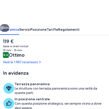
Montmartre
Paris
ietro
Avanti
37+
Panoramica
Servizi
Posizione
Tariffe
Regolamenti
Il
119 €
prezzo
tasse e oneri inclusi
attuale
15 nov - 16 nov
è
Recensioni
Ottimo
8,4
8,4 su 10
119 €
Vedi le 1.987 recensioni
In evidenza
Esterni
Terrazza panoramica
Le strutture con terrazza panoramica sono una rarità da
queste parti.
In posizione centrale
Con questa posizione strategica, sei sempre vicino a dove
devi essere.