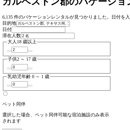
ガルベストン郡のバケーショ
6,135 件のバケーションレンタルが見つかりました。日付
目的地
日付
滞在人数
大人
18 歳以上
子供
2 ～ 17 歳
乳幼児
年齢 0 ～ 1 歳
ペット同伴
選択した場合、ペット同伴可能な宿泊施設のみ表示
されます