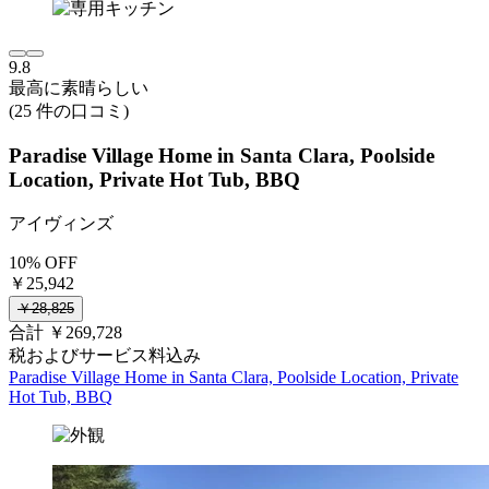
9.8
最高に素晴らしい
(25 件の口コミ)
Paradise Village Home in Santa Clara, Poolside
Location, Private Hot Tub, BBQ
アイヴィンズ
10% OFF
￥25,942
￥28,825
合計 ￥269,728
税およびサービス料込み
Paradise Village Home in Santa Clara, Poolside Location, Private
Hot Tub, BBQ