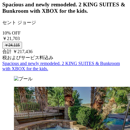
Spacious and newly remodeled. 2 KING SUITES &
Bunkroom with XBOX for the kids.
セント ジョージ
10% OFF
￥21,703
￥24,115
合計 ￥217,436
税およびサービス料込み
Spacious and newly remodeled. 2 KING SUITES & Bunkroom
with XBOX for the kids.