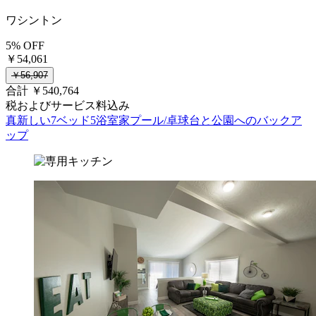
ワシントン
5% OFF
￥54,061
￥56,907
合計 ￥540,764
税およびサービス料込み
真新しい7ベッド5浴室家プール/卓球台と公園へのバックア
ップ