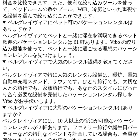
料金を比較できます。また、便利な絞り込みツールを使っ
て、ベッドルームの数やプール、WiFi、冷房といった重視す
る設備を選んで絞り込むことができます。
ベルグレイヴィアにペット可のバケーションレンタルは
ありますか ?
ベルグレイヴィアでペットと一緒に滞在を満喫できるペット
歓迎のバケーションレンタルは 61 軒あります。Vrbo の絞り
込み機能を使って、ペットと一緒に過ごせる理想のバケーシ
ョンレンタルを見つけましょう。
ベルグレイヴィアで人気のレンタル設備を教えてくださ
い。
ベルグレイヴィアで特に人気のレンタル設備は、暖炉、電気
自動車充電スタンド、サウナです。ひとり旅行でも、大切な
人との旅行でも、家族旅行でも、あなたのスタイルにぴった
り合う必要な設備を完備したバケーションレンタル探しを
Vrbo がお手伝いします。
ベルグレイヴィアに大型のバケーションレンタルはあり
ますか ?
ベルグレイヴィアには、10 人以上の宿泊が可能なバケーシ
ョンレンタルが 2 軒あります。ファミリー旅行や誕生日パー
ティーなどの特別なイベントを計画している場合も、全員が