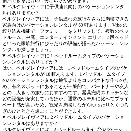
宿泊できるだけの十分な広さがあります。
ベルグレイヴィアに子供連れ向けのバケーションレンタ
ルはありますか ?
ベルグレイヴィアには、子供連れの旅行をさらに満喫できる
家族向けのバケーションレンタルが 60 軒あります。Vrbo の
絞り込み機能で「ファミリー」をクリックして、複数のベッ
ドルーム、中庭、エンターテインメント エリア、2 段ベッド
といった家族旅行にぴったりの設備が揃ったバケーションレ
ンタルを探しましょう。
ベルグレイヴィアに 1 ベッドルームタイプのバケーショ
ンレンタルはありますか ?
はい。ベルグレイヴィアには、1 ベッドルームタイプのバケ
ーションレンタルが 18 軒あります。1 ベッドルームタイプ
のバケーションレンタルは通常よりもコンパクトな作りのた
め、有名スポットにあることが一般的で、パートナーや友人
との二人きりの旅行におすすめです。器具完備のキッチンな
どの設備が充実しているほか、通常のホテルに比べてプライ
ベート感が高いため、観光を満喫しながらゆったりとくつろ
ぎのひとときを過ごすことができます。
ベルグレイヴィアに 2 ベッドルームタイプのバケーショ
ンレンタルはありますか ?
ベルグレイヴィアには、2 ベッドルームタイプのバケーショ