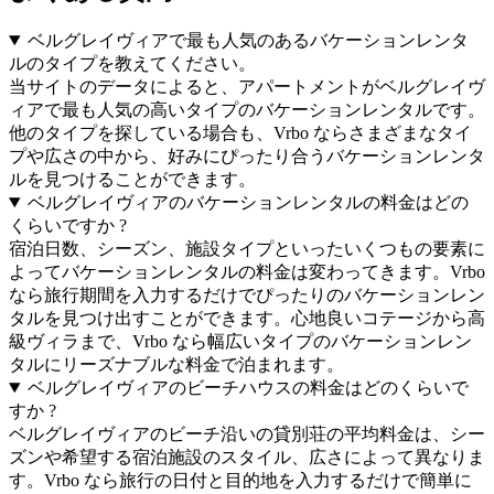
ベルグレイヴィアで最も人気のあるバケーションレンタ
ルのタイプを教えてください。
当サイトのデータによると、アパートメントがベルグレイヴ
ィアで最も人気の高いタイプのバケーションレンタルです。
他のタイプを探している場合も、Vrbo ならさまざまなタイ
プや広さの中から、好みにぴったり合うバケーションレンタ
ルを見つけることができます。
ベルグレイヴィアのバケーションレンタルの料金はどの
くらいですか ?
宿泊日数、シーズン、施設タイプといったいくつもの要素に
よってバケーションレンタルの料金は変わってきます。Vrbo
なら旅行期間を入力するだけでぴったりのバケーションレン
タルを見つけ出すことができます。心地良いコテージから高
級ヴィラまで、Vrbo なら幅広いタイプのバケーションレン
タルにリーズナブルな料金で泊まれます。
ベルグレイヴィアのビーチハウスの料金はどのくらいで
すか ?
ベルグレイヴィアのビーチ沿いの貸別荘の平均料金は、シー
ズンや希望する宿泊施設のスタイル、広さによって異なりま
す。Vrbo なら旅行の日付と目的地を入力するだけで簡単に