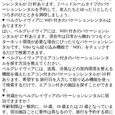
ンレンタルが 23 軒あります。2 ベッドルームタイプのバケ
ーションレンタルを予約して、友人たちとゆったりとしたく
つろぎのひとときを満喫しましょう。
ベルグレイヴィアに WiFi 付きのバケーションレンタルは
ありますか ?
はい。ベルグレイヴィアには、WiFi 付きのバケーションレ
ンタルが 27 軒あります。滞在中は日常から離れつつもイン
ターネット環境が必要な場合にぴったりなバケーションレン
タルです。Vrbo なら絞り込み機能で「WiFi」をチェックす
るだけで検索できます。
ベルグレイヴィアでエアコン付きのバケーションレンタ
ルを探す方法を教えてください。
ベルグレイヴィアには、送風、冷風などの室内環境を整える
機能を備えたエアコン付きのバケーションレンタルが 10 軒
あります。希望する 旅行日を入力して絞り込み機能を使っ
て検索するだけで、エアコン付きの施設を探すことができま
す。
何歳からベルグレイヴィアのバケーションレンタルに宿
泊できますか ?
年齢制限は一般的に、16 歳、18 歳または 21 歳となっていま
す。宿泊施設ごとに要件は異なるので、旅行を予約する前に