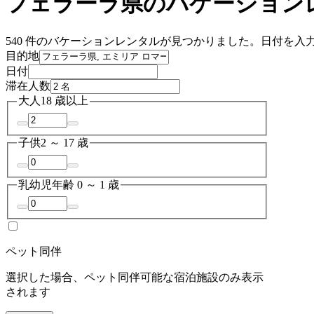
フェラーラ県のバケーション
540 件のバケーションレンタルが見つかりました。日付を
目的地
日付
滞在人数
大人
18 歳以上
子供
2 ～ 17 歳
乳幼児
年齢 0 ～ 1 歳
ペット同伴
選択した場合、ペット同伴可能な宿泊施設のみ表示
されます