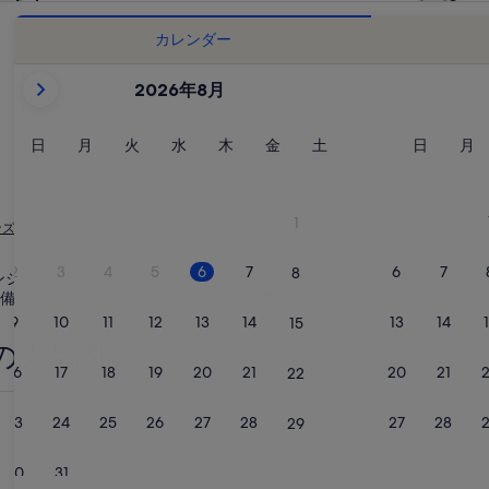
カレンダー
現
2026年8月
在
表
示
日
月
火
水
木
金
土
日
月
日
月
火
水
木
金
土
日
月
曜
曜
曜
曜
曜
曜
曜
曜
曜
中
日
日
日
日
日
日
日
日
日
の
月
1
ンズランド州
サンシャイン コースト地域
は
2026
2
3
4
5
6
7
6
7
8
ら、サンシャイン コースト地域での滞在にぴったりのバケーションレンタ
年
備が備わっています。 バリアフリーや禁煙のオプションを含め、ニー
August
9
10
11
12
13
14
13
14
15
と
の人気都市
2026
16
17
18
19
20
21
20
21
22
年
ウィッタ
September
23
24
25
26
27
28
27
28
29
で
す。
30
31