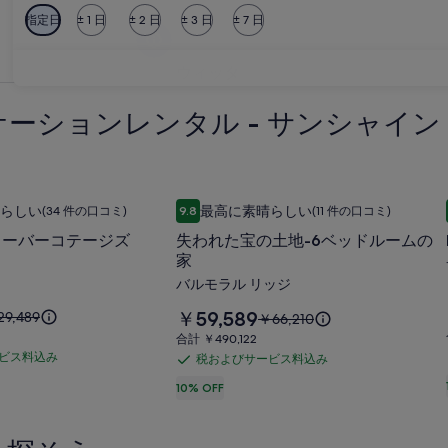
指定日
± 1 日
± 2 日
± 3 日
± 7 日
ウィッタ
ウィッタ
ーションレンタル - サンシャイン
ローバーコテージズ
失われた宝の土地-6ベッドルームの家
失
らしい
最高に素晴らしい
(34 件の口コミ)
9.8
(11 件の口コミ)
0、最高に素晴らしい、(34 件の口コミ) 件の口コミ
10 段階中 9.8、最高に素晴らしい、(11 件の口コ
わ
ローバーコテージズ
失われた宝の土地-6ベッドルームの
れ
家
た
バルモラル リッジ
宝
料
￥59,589
9,489
以
￥66,210
の
金
前
合
合計 ￥490,122
は
土
の
計
ビス料込み
税およびサービス料込み
税
￥59,589
料
￥490,122
地-6
で
お
10% OFF
金
ベ
す
は
よ
9,489、
￥66,210、
ッ
び
通