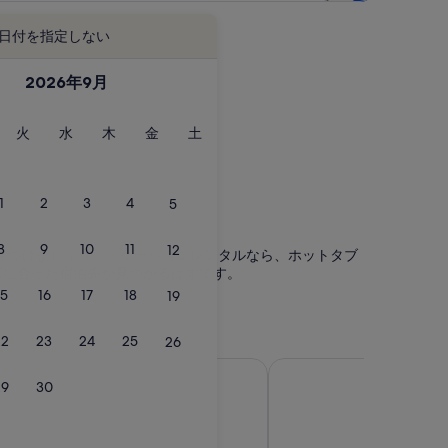
日付を指定しない
2026年9月
火
水
木
金
土
火
水
木
金
土
曜
曜
曜
曜
曜
日
日
日
日
日
1
2
3
4
5
8
9
10
11
12
ルを見つけましょう。バケーションレンタルなら、ホットタブ
ズに合った宿泊先が見つかるはずです。
15
16
17
18
19
22
23
24
25
26
グラス ハウス マウンテンズ
ビアーワ
29
30