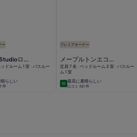
ナー
プレミアオーナー
ving but with rural nature feelの画像
rd Studioロマンチックなグランピングゲッタウェイがエアコン付
メープルトンエコフレンドリーロッ
d Studioロマ
メープルトンエコフ
クなグランピ
レンドリーロッジ
 ベッドルーム 1 室 · バスルー
定員 7 名 · ベッドルーム 2 室 · バスルー
ム 1 室
ッタウェイが
ン付きになり
最
素晴らしい
最高に素晴らしい
10
10段階中10
7 件
口コミ 321 件
高
(口
に
コ
素
ミ
晴
321
ら
件)
し
い