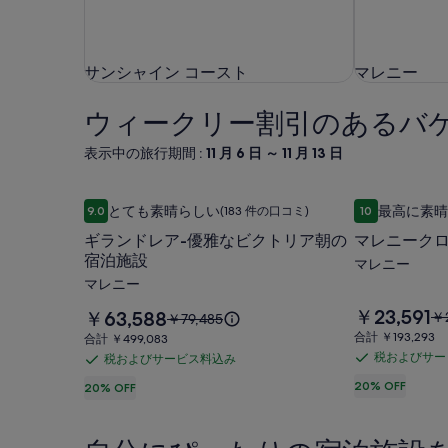
サンシャイン コースト
マレニー
サンシャイン コースト
マレニー
ウィークリー割引のあるバケ
表示中の旅行期間 :
11 月 6 日 ～ 11 月 13 日
ギランドレア-優雅なビクトリア朝の宿泊施設
マレニーク
ギ
マ
とても素晴らしい
最高に素晴
9.0
(183 件の口コミ)
10
10 段階中 9.0、とても素晴らしい、(183 件の口コミ) 件の口コミ
10 段階中 1
ラ
レ
ギランドレア-優雅なビクトリア朝の
マレニーク
ン
ニ
宿泊施設
マレニー
ド
ー
マレニー
レ
ク
料
￥23,591
料
￥63,588
以
￥2
以
￥79,485
ア-
ロ
金
金
前
前
合
合計 ￥193,293
合
合計 ￥499,083
は
は
優
ー
の
の
計
計
税およびサー
税およびサービス料込み
税
￥23,591
税
￥63,588
料
料
￥193,293
￥499,083
雅
バ
で
で
お
20% OFF
金
お
20% OFF
金
す
な
ー
す
は
は
よ
よ
￥2
￥79,485、
ビ
コ
び
び
通
通