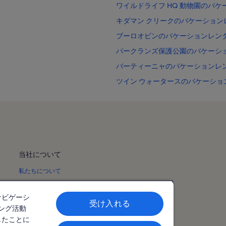
ワイルドライフ HQ 動物園のバ
キダマン クリークのバケーション
ブーロオビンのバケーションレン
パークランズ保護公園のバケーシ
バーティーニャのバケーションレ
ツイン ウォータースのバケーショ
ツイン ウォーターズ ゴルフ ク
ムールーラバ エスプラネードのバ
ワータラのバケーションレンタル
サンシャイン コースト ユニバー
当社について
マルーチドールのバケーションレ
私たちについて
マルチードア ビーチのバケーショ
ンレンタル
サンシャイン コーストのバケーシ
ニュースルーム
ナビゲーシ
コットンツリーのバケーションレ
受け入れる
利用規約
ング活動
アレキサンドラ ヘッドランドのバ
したことに
プライバシーポリシー