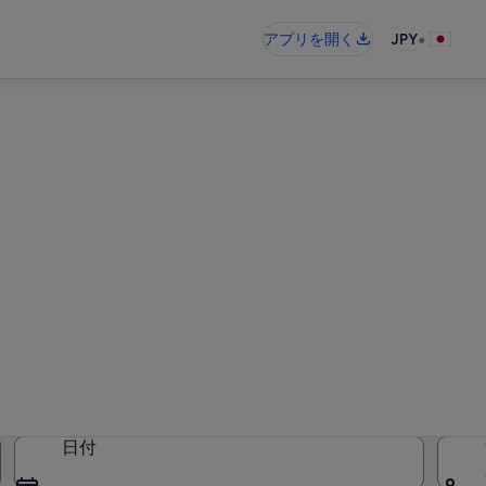
•
アプリを開く
JPY
ン コースト地域のバケーシ
レンタルが見つかりました。日付を
さい
日付