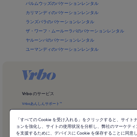
パルムウッズのバケーションレンタル
カリマンディのバケーションレンタル
ランズバラのバケーションレンタル
ザ・ワーフ・ムールーラバのバケーションレンタル
ヤルーンバのバケーションレンタル
ユーマンディのバケーションレンタル
ブリブリのバケーションレンタル
マレニーのバケーションレンタル
ワイルドライフ HQ ズーのバケーションレンタル
クーラム ビーチのバケーションレンタル
Vrbo のサービス
ムールーラバのバケーションレンタル
Vrboあんしんサポート™
マジンバのバケーションレンタル
キングフィッシャー・ドライブ・環境保護区のバケーショ
安心と安全
「すべての Cookie を受け入れる」をクリックすると、サイト
ムールーラバ ビーチのバケーションレンタル
ブログ
ョンを強化し、サイトの使用状況を分析し、弊社のマーケティ
マークーラのバケーションレンタル
を支援するために、デバイスに Cookie を保存することに同意