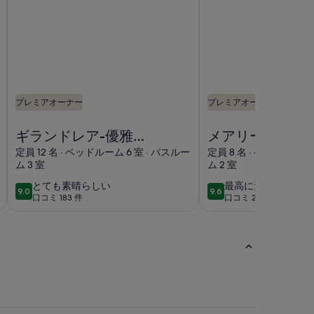
プレミアオーナー
プレミアオーナー
きになりましたの画像
ジの画像
ギランドレア-優雅なビクトリア朝の宿泊施設の画像
メアリーリバーのケニ
ギランドレア-優雅
メアリーリバー
なビクトリア朝の宿
ニルワースリバ
定員 12 名 · ベッドルーム 6 室 · バスルー
定員 8 名 · ベッドルーム 
ム 3 室
ム 2 室
泊施設
ークス-ペットフ
ンドリー
と
最
とても素晴らしい
最高に素晴らしい
9.0
9.6
10段階中9.0
10段階中9.6
口コミ 183 件
口コミ 283 件
て
高
(口
(口
も
に
コ
コ
素
素
ミ
ミ
晴
晴
183
283
ら
ら
件)
件)
し
し
い
い