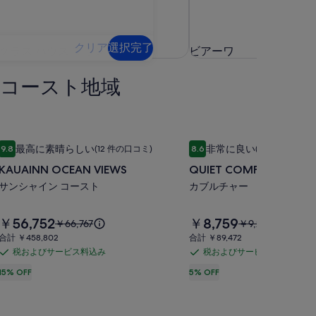
クリア
選択完了
グラス ハウス マウンテンズ
ビアーワ
グラス ハウス マウンテンズ
ビアーワ
 コースト地域
KAUAINN
KAUAINN OCEAN VIEWS
QUIET
QUIET COMFY PRIVATE 
最高に素晴らしい
非常に良い
9.8
(12 件の口コミ)
8.6
(9 件の口コミ)
OCEAN
COMFY
ミ) 件の口コミ
10 段階中 9.8、最高に素晴らしい、(12 件の口コミ) 件の口コミ
10 段階中 8.6、非常に良い、(
KAUAINN OCEAN VIEWS
QUIET COMFY PRIVATE
VIEWS
PRIVATE
サンシャイン コースト
TINY
カブルチャー
の
HOME
写
の
料
料
￥56,752
￥8,759
以
以
真
￥66,767
￥9,220
金
金
前
前
合
写
合
合計 ￥458,802
合計 ￥89,472
ギ
は
は
の
の
計
計
税およびサービス料込み
税およびサービス料込み
真
税
税
￥56,752
￥8,759
ャ
料
料
￥458,802
￥89,472
で
で
お
お
15% OFF
5% OFF
金
金
ギ
ラ
す
す
は
は
よ
よ
ャ
リ
￥66,767、
￥9,220、
び
び
ラ
通
通