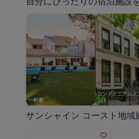
自分にぴったりの宿泊施設
サ
サ
ク
テ
常
常
ー
ー
料
料
ト
ー
金
ビ
金
ビ
一軒家を検索
コンドミニアム、
リ
ジ
に
に
ス
ス
つ
ア
つ
ズ
料
料
い
い
朝
の
込
込
て
て
み
の
写
の
み
の
詳
詳
宿
真
細
細
泊
ギ
を
を
表
表
施
ャ
示
示。
設
ラ
の
リ
写
ー
コンドミニアム /
真
一軒家
ント
ギ
サンシャイン コースト地域
ャ
ラ
Duckbills Cottage has the convenience of t
Bellbi
リ