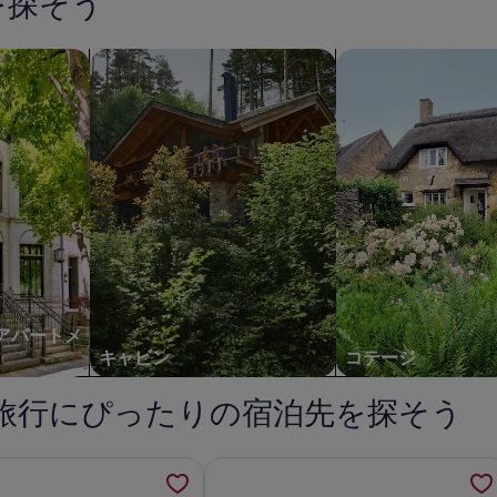
を探そう
サ
ド
常
ー
料
ル
金
ビ
アパートメントを検索
キャビンを検索する
コテージを検索する
ー
に
ス
ム
つ
料
い
の
込
て
家
み
の
詳
の
細
写
を
表
真
。
示。
ギ
ャ
ラ
 アパートメ
リ
キャビン
コテージ
ー
旅行にぴったりの宿泊先を探そう
own living but with rural nature feelの詳細を新しいタブで開きます
rd Studioロマンチックなグランピングゲッタウェイがエアコ
メープルトンエコフレンドリーロッ