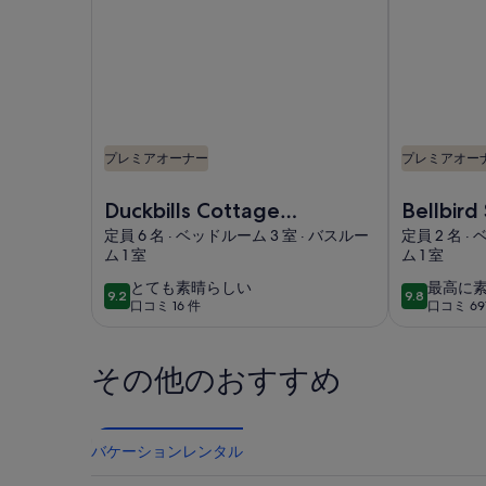
ー
プレミアオーナー
プレミアオー
Duckbills Cottage has the convenience of town li
Bellbi
Duckbills Cottage
Bellbir
has the
ンチッ
定員 6 名 · ベッドルーム 3 室 · バスルー
定員 2 名 ·
ム 1 室
ム 1 室
convenience of
ングゲ
town living but with
エアコ
と
最
とても素晴らしい
最高に
9.2
9.8
10段階中9.2
10段階中9.8
口コミ 16 件
口コミ 69
て
高
rural nature feel
ました
(口
(口
も
に
コ
コ
素
素
ミ
ミ
その他のおすすめ
晴
晴
16
697
ら
ら
件)
件)
し
し
バケーションレンタル
い
い