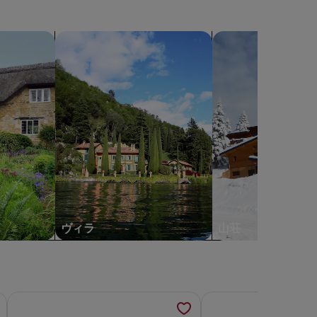
ー
サ
サ
常
常
リ
ー
ー
料
料
ー
金
金
ビ
ビ
ヴィラを検索する
山荘を検索する
に
に
ス
ス
つ
つ
料
料
い
い
込
込
て
て
み
み
の
の
詳
詳
細
細
を
を
表
表
示。
示。
ヴィラ
山荘
ン付きになりましたの詳細を新しいタブで開きます
ジの詳細を新しいタブで開きます
ギランドレア-優雅なビクトリア朝の宿泊施設の詳細を新し
メアリーリバーのケニ