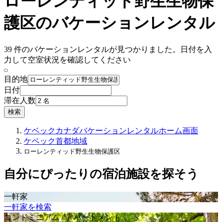
ローレンティッド野生生物保
護区のバケーションレンタル
39 件のバケーションレンタルが見つかりました。日付を入
力して空室状況を確認してください
目的地
日付
滞在人数
検索
ケベック
カナダ
バケーションレンタル
ホーム画面
ケベック首都地域
ローレンティッド野生生物保護区
自分にぴったりの宿泊施設を探そう
一軒家
一軒家を検索
コンドミニアム / アパートメント