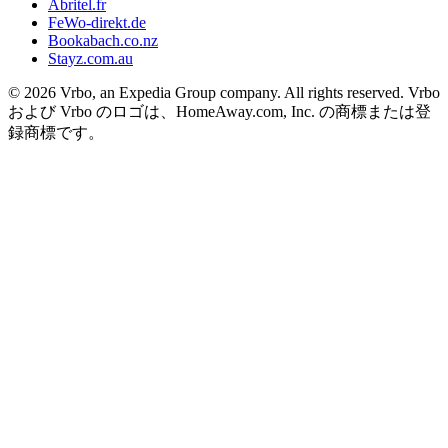
Abritel.fr
FeWo-direkt.de
Bookabach.co.nz
Stayz.com.au
© 2026 Vrbo, an Expedia Group company. All rights reserved. Vrbo
および Vrbo のロゴは、HomeAway.com, Inc. の商標または登
録商標です。