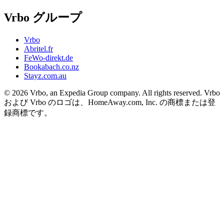
Vrbo グループ
Vrbo
Abritel.fr
FeWo-direkt.de
Bookabach.co.nz
Stayz.com.au
© 2026 Vrbo, an Expedia Group company. All rights reserved. Vrbo
および Vrbo のロゴは、HomeAway.com, Inc. の商標または登
録商標です。