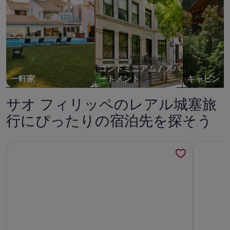
コンドミニアム / アパ
一軒家
ートメント
キャビン
サオ フィリッペのレアル城塞旅
行にぴったりの宿泊先を探そう
Secluded modern villa with pebble beach near Unesco h
Adorable