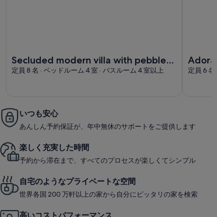
Secluded modern villa with pebble beach near Unesco h
Adorable
Secluded modern villa with pebble
Adora
beach near Unesco heritage city
定員 8 名 · ベッドルーム 4 室 · バスルーム 4 室以上
Praia 
定員 6 名
いつも安心
あんしん予約保証が、年中無休のサポートをご提供します
楽しく充実した時間
予約から滞在まで、すべてのプロセスが楽しくてシンプル
自宅のようなプライベートな空間
世界各国 200 万軒以上の家から自分にピッタリの家を検索
高いコストパフォーマンス