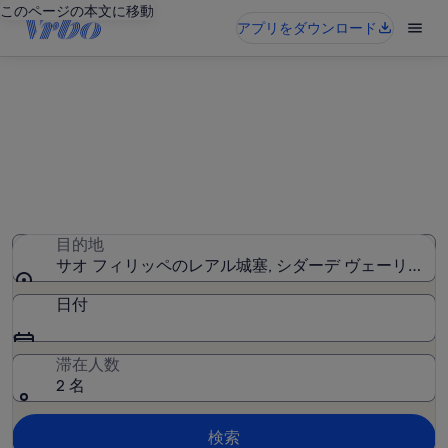
このページの本文に移動
アプリをダウンロード
サオ フィリッペのレアル城塞周
辺のバケーションレンタル
145 件のバケーションレンタルが見つかりました。日付を
入力して空室状況を確認してください
目的地
サオ フィリッペのレアル城塞, シダーデ ヴェーリャ,
日付
滞在人数
2 名
検索