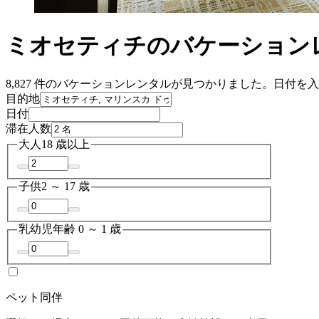
ミオセティチのバケーション
8,827 件のバケーションレンタルが見つかりました。日付
目的地
日付
滞在人数
大人
18 歳以上
子供
2 ～ 17 歳
乳幼児
年齢 0 ～ 1 歳
ペット同伴