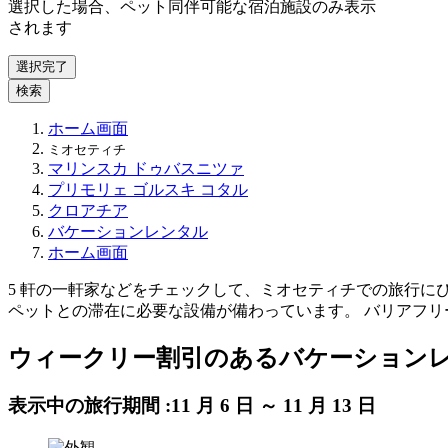
選択した場合、ペット同伴可能な宿泊施設のみ表示
されます
選択完了
検索
ホーム画面
ミオセティチ
マリンスカ ドゥバスニツァ
プリモリェ ゴルスキ コタル
クロアチア
バケーションレンタル
ホーム画面
5 軒の一軒家などをチェックして、ミオセティチでの旅行に
ペットとの滞在に必要な設備が備わっています。 バリアフ
ウィークリー割引のあるバケーションレン
表示中の旅行期間 :
11 月 6 日 ～ 11 月 13 日