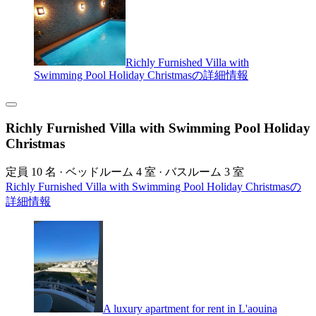
Richly Furnished Villa with
Swimming Pool Holiday Christmasの詳細情報
Richly Furnished Villa with Swimming Pool Holiday
Christmas
定員 10 名 · ベッドルーム 4 室 · バスルーム 3 室
Richly Furnished Villa with Swimming Pool Holiday Christmasの
詳細情報
A luxury apartment for rent in L'aouina