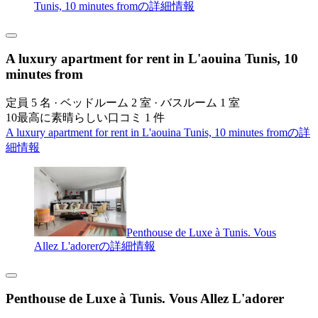
Tunis, 10 minutes fromの詳細情報
A luxury apartment for rent in L'aouina Tunis, 10
minutes from
定員 5 名 · ベッドルーム 2 室 · バスルーム 1 室
10
最高に素晴らしい
口コミ 1 件
A luxury apartment for rent in L'aouina Tunis, 10 minutes fromの詳
細情報
Penthouse de Luxe à Tunis. Vous
Allez L'adorerの詳細情報
Penthouse de Luxe à Tunis. Vous Allez L'adorer