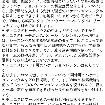
宿泊日数、施設タイプ、宿泊時期といったいくつもの要素に
よってバケーションレンタルの料金は異なります。Vrbo な
ら、旅行期間を入力するだけで理想のバケーションレンタル
を探すことができます。心地良いキャビンから高級ヴィラま
で、Vrbo なら幅広いタイプのバケーションレンタルにリー
ズナブルな料金で泊まれます。
チュニスのビーチハウスの料金はどのくらいですか ?
チュニスのビーチ沿いのバケーションレンタルの平均料金
は、シーズンや希望する宿泊施設のタイプ、広さによって異
なります。Vrbo なら旅行日と目的地を入力するだけで簡単
に料金を比較できます。また、絞り込み機能を使って、ベッ
ドルームの数や冷房、プール、WiFi といった必要な設備を
選択して絞り込むことができます。
チュニスにペット可のバケーションレンタルはあります
か ?
あります。Vrbo では、チュニスのペット同伴可のバケーシ
ョンレンタルを 290 軒掲載しています。Vrbo の検索機能を
使ってペット可のバケーションレンタルを絞り込んで、愛犬
と一緒に滞在を満喫できるぴったりの宿泊施設を見つけまし
ょう。
チュニスにプール付きの一棟貸し別荘はありますか ?
チュニスには、43 軒のプライベートプール付きの一棟貸し