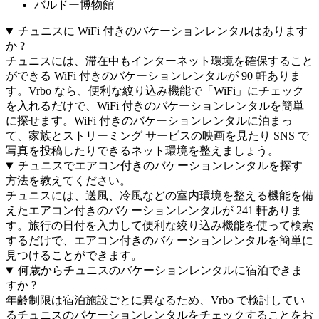
バルドー博物館
チュニスに WiFi 付きのバケーションレンタルはあります
か ?
チュニスには、滞在中もインターネット環境を確保すること
ができる WiFi 付きのバケーションレンタルが 90 軒ありま
す。Vrbo なら、便利な絞り込み機能で「WiFi」にチェック
を入れるだけで、WiFi 付きのバケーションレンタルを簡単
に探せます。WiFi 付きのバケーションレンタルに泊まっ
て、家族とストリーミング サービスの映画を見たり SNS で
写真を投稿したりできるネット環境を整えましょう。
チュニスでエアコン付きのバケーションレンタルを探す
方法を教えてください。
チュニスには、送風、冷風などの室内環境を整える機能を備
えたエアコン付きのバケーションレンタルが 241 軒ありま
す。旅行の日付を入力して便利な絞り込み機能を使って検索
するだけで、エアコン付きのバケーションレンタルを簡単に
見つけることができます。
何歳からチュニスのバケーションレンタルに宿泊できま
すか ?
年齢制限は宿泊施設ごとに異なるため、Vrbo で検討してい
るチュニスのバケーションレンタルをチェックすることをお