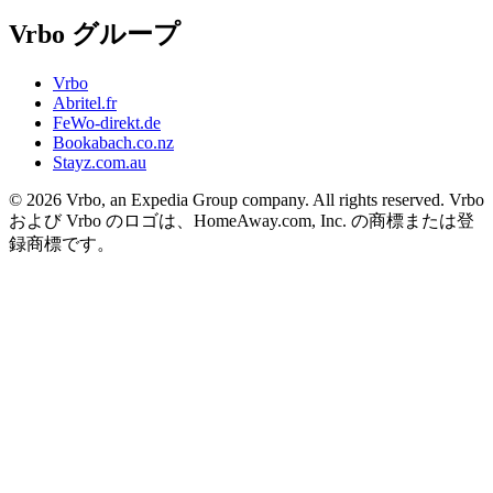
Vrbo グループ
Vrbo
Abritel.fr
FeWo-direkt.de
Bookabach.co.nz
Stayz.com.au
© 2026 Vrbo, an Expedia Group company. All rights reserved. Vrbo
および Vrbo のロゴは、HomeAway.com, Inc. の商標または登
録商標です。