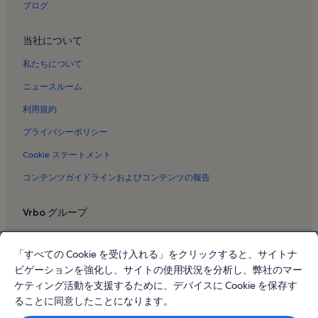
ブログ
当社について
私たちについて
ニュースルーム
利用規約
プライバシーポリシー
Cookie ステートメント
コンテンツガイドラインおよびコンテンツの報告
Vrbo グループ
Vrbo
「すべての Cookie を受け入れる」をクリックすると、サイトナ
Abritel.fr
ビゲーションを強化し、サイトの使用状況を分析し、弊社のマー
FeWo-direkt.de
ケティング活動を支援するために、デバイスに Cookie を保存す
ることに同意したことになります。
Bookabach.co.nz