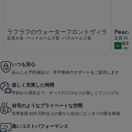
ラフラフのウォーターフロントヴィラの詳細情報
Peaceful
ラフラフのウォーターフロントヴィラ
Peacef
定員 6 名 · ベッドルーム 3 室 · バスルーム 2 室
定員 10 
最
最高
10
10段階中
1 件
高
に
素
いつも安心
晴
あんしん予約保証が、年中無休のサポートをご提供します
ら
し
楽しく充実した時間
い
予約から滞在まで、すべてのプロセスが楽しくてシンプル
自宅のようなプライベートな空間
世界各国 200 万軒以上の家から自分にピッタリの家を検索
高いコストパフォーマンス