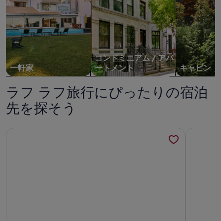
コンドミニアム / アパ
一軒家
ートメント
キャビン
ラフ ラフ旅行にぴったりの宿泊
先を探そう
ラフラフのウォーターフロントヴィラの詳細情報
Peaceful