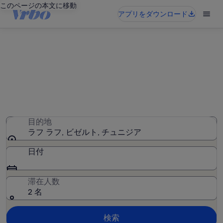
このページの本文に移動
アプリをダウンロード
ラフ ラフのバケーションレンタ
ル
58 件のバケーションレンタルが見つかりました。日付を入
力して空室状況を確認してください
目的地
ラフ ラフ, ビゼルト, チュニジア
日付
滞在人数
2 名
検索