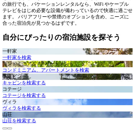
の旅行でも、バケーションレンタルなら、WiFi やケーブル
テレビをはじめ必要な設備が備わっているので快適に過ごせ
ます。 バリアフリーや禁煙のオプションを含め、ニーズに
合った宿泊先が見つかるはずです。
自分にぴったりの宿泊施設を探そう
一軒家
一軒家を検索
コンドミニアム / アパートメント
コンドミニアム、アパートメントを検索
キャビン
キャビンを検索する
コテージ
コテージを検索する
ヴィラ
ヴィラを検索する
山荘
山荘を検索する