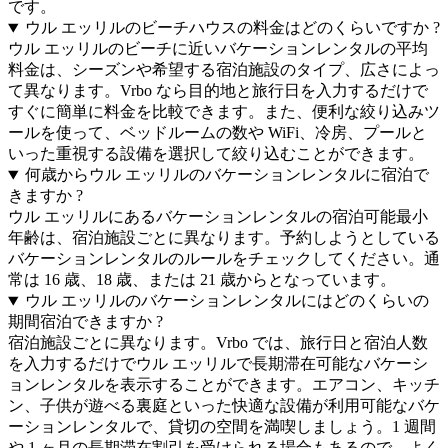
です。
ウル エッリルのビーチハウスの料金はどのくらいですか ?
ウル エッリルのビーチに近いバケーションレンタルの平均
料金は、シーズンや希望する宿泊施設のタイプ、広さによっ
て異なります。Vrbo なら目的地と旅行日を入力するだけで
すぐに簡単に料金を比較できます。また、便利な絞り込みツ
ールを使って、ベッドルームの数や WiFi、冷房、プールと
いった重視する設備を選択して絞り込むことができます。
何歳からウル エッリルのバケーションレンタルに宿泊で
きますか ?
ウル エッリルにあるバケーションレンタルの宿泊可能最小
年齢は、宿泊施設ごとに異なります。予約しようとしている
バケーションレンタルのルールをチェックしてください。通
常は 16 歳、18 歳、または 21 歳からとなっています。
ウル エッリルのバケーションレンタルにはどのくらいの
期間宿泊できますか ?
宿泊施設ごとに異なります。Vrbo では、旅行日と宿泊人数
を入力するだけでウル エッリルで長期滞在可能なバケーシ
ョンレンタルを表示することができます。エアコン、キッチ
ン、子供が遊べる裏庭といった快適な設備が利用可能なバケ
ーションレンタルで、貸切の空間を満喫しましょう。1 週間
や 1 ヶ月の長期滞在割引を受けられる場合もあるので、よく