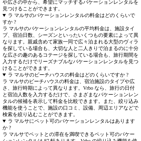
や広さの中から、希望にマッチするバケーションレンタルを
見つけることができます。
ラ マルサのバケーションレンタルの料金はどのくらいで
すか ?
ラ マルサのバケーションレンタルの平均料金は、施設タイ
プ、宿泊日数、シーズンといったいくつもの要素によって異
なります。親戚含めて家族一同で広々泊まれる大型のヴィラ
を探している場合も、大切な人と二人きりで泊まるのに十分
な広さの趣のあるコテージを探している場合も、旅行期間を
入力するだけでリーズナブルなバケーションレンタルを見つ
けることができます。
ラ マルサのビーチハウスの料金はどのくらいですか ?
ラ マルサのビーチハウスの料金は、宿泊施設のタイプや広
さ、旅行時期によって異なります。Vrbo なら、旅行の日付
と宿泊人数を入力するだけで、さまざまなバケーションレン
タルの候補を表示して料金を比較できます。また、絞り込み
機能を使うことで、施設の口コミ、設備、周辺エリアなどで
検索を絞り込むことができます。
ラ マルサにペット可のバケーションレンタルはあります
か ?
ラ マルサでペットとの滞在を満喫できるペット可のバケー
ションレンタルは 87 軒あります。Vrbo の絞り込み機能を使