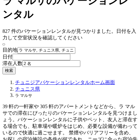
ラ マルサのバケーションレ
ンタル
827 件のバケーションレンタルが見つかりました。日付を入
力して空室状況を確認してください
目的地
日付
滞在人数
検索
チュニジア
バケーションレンタル
ホーム画面
チュニス県
ラ マルサ
39 軒の一軒家や 305 軒のアパートメントなどから、ラ マル
サでの滞在にぴったりのバケーションレンタルを見つけまし
ょう。バケーションレンタルに子供やペット、友人と滞在す
る場合でも、駐車場や暖炉をはじめ、必要な設備が備わって
いるので快適に過ごせます。 禁煙やバリアフリーを含め、
お探しの宿泊施設の条件が何であれ、ニーズに合った宿泊先