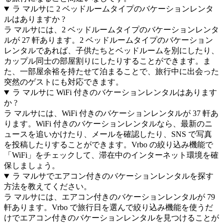
ラ マルサに 2 ベッドルームタイプのバケーションレンタ
ルはありますか ?
ラ マルサには、2 ベッドルームタイプのバケーションレンタ
ルが 27 軒あります。2 ベッドルームタイプのバケーション
レンタルであれば、子供たちとベッドルームを別にしたり、
カップル同士の部屋割りにしたりすることができます。ま
た、一部屋余裕を持たせて泊まることで、旅行中に出会った
突然のゲストにも対応できます。
ラ マルサに WiFi 付きのバケーションレンタルはあります
か ?
ラ マルサには、WiFi 付きのバケーションレンタルが 37 軒あ
ります。WiFi 付きのバケーションレンタルなら、最新のニ
ュースを追いかけたり、メールを確認したり、SNS で写真
を投稿したりすることができます。Vrbo の絞り込み機能で
「WiFi」をチェックして、滞在中のインターネット環境を確
保しましょう。
ラ マルサでエアコン付きのバケーションレンタルを探す
方法を教えてください。
ラ マルサには、エアコン付きのバケーションレンタルが 79
軒あります。Vrbo で旅行日を選んで絞り込み機能を使うだ
けでエアコン付きのバケーションレンタルを見つけることが