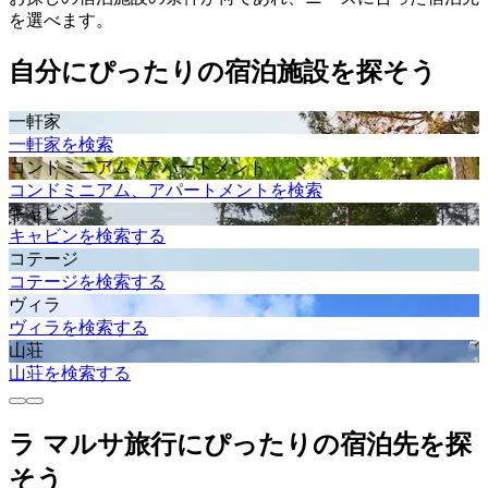
を選べます。
自分にぴったりの宿泊施設を探そう
一軒家
一軒家を検索
コンドミニアム / アパートメント
コンドミニアム、アパートメントを検索
キャビン
キャビンを検索する
コテージ
コテージを検索する
ヴィラ
ヴィラを検索する
山荘
山荘を検索する
ラ マルサ旅行にぴったりの宿泊先を探
そう