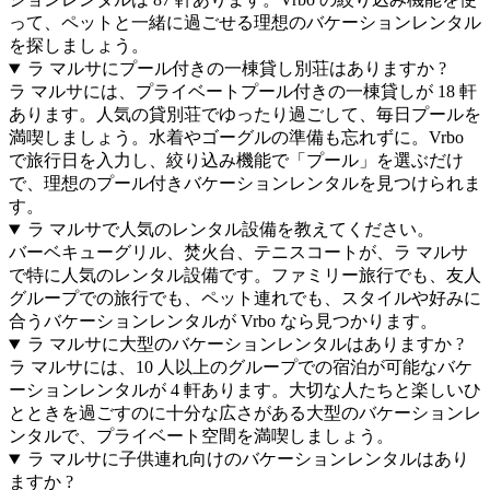
って、ペットと一緒に過ごせる理想のバケーションレンタル
を探しましょう。
ラ マルサにプール付きの一棟貸し別荘はありますか ?
ラ マルサには、プライベートプール付きの一棟貸しが 18 軒
あります。人気の貸別荘でゆったり過ごして、毎日プールを
満喫しましょう。水着やゴーグルの準備も忘れずに。Vrbo
で旅行日を入力し、絞り込み機能で「プール」を選ぶだけ
で、理想のプール付きバケーションレンタルを見つけられま
す。
ラ マルサで人気のレンタル設備を教えてください。
バーベキューグリル、焚火台、テニスコートが、ラ マルサ
で特に人気のレンタル設備です。ファミリー旅行でも、友人
グループでの旅行でも、ペット連れでも、スタイルや好みに
合うバケーションレンタルが Vrbo なら見つかります。
ラ マルサに大型のバケーションレンタルはありますか ?
ラ マルサには、10 人以上のグループでの宿泊が可能なバケ
ーションレンタルが 4 軒あります。大切な人たちと楽しいひ
とときを過ごすのに十分な広さがある大型のバケーションレ
ンタルで、プライベート空間を満喫しましょう。
ラ マルサに子供連れ向けのバケーションレンタルはあり
ますか ?