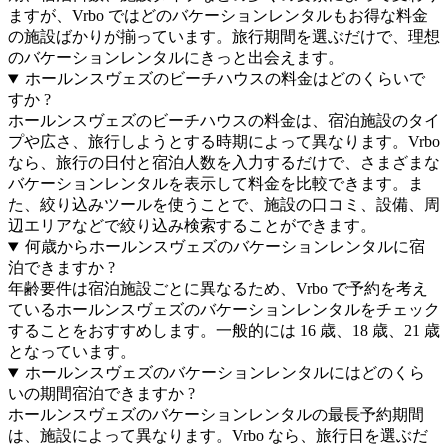
ますが、Vrbo ではどのバケーションレンタルもお得な料金
の施設ばかりが揃っています。旅行期間を選ぶだけで、理想
のバケーションレンタルにきっと出会えます。
ホールンスヴェズのビーチハウスの料金はどのくらいで
すか ?
ホールンスヴェズのビーチハウスの料金は、宿泊施設のタイ
プや広さ、旅行しようとする時期によって異なります。Vrbo
なら、旅行の日付と宿泊人数を入力するだけで、さまざまな
バケーションレンタルを表示して料金を比較できます。ま
た、絞り込みツールを使うことで、施設の口コミ、設備、周
辺エリアなどで絞り込み検索することができます。
何歳からホールンスヴェズのバケーションレンタルに宿
泊できますか ?
年齢要件は宿泊施設ごとに異なるため、Vrbo で予約を考え
ているホールンスヴェズのバケーションレンタルをチェック
することをおすすめします。一般的には 16 歳、18 歳、21 歳
となっています。
ホールンスヴェズのバケーションレンタルにはどのくら
いの期間宿泊できますか ?
ホールンスヴェズのバケーションレンタルの最長予約期間
は、施設によって異なります。Vrbo なら、旅行日を選ぶだ