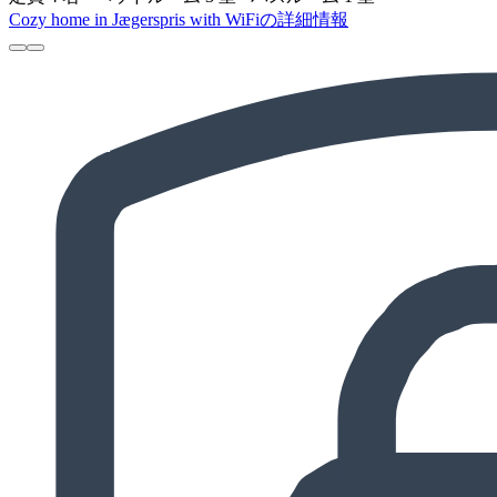
Cozy home in Jægerspris with WiFiの詳細情報