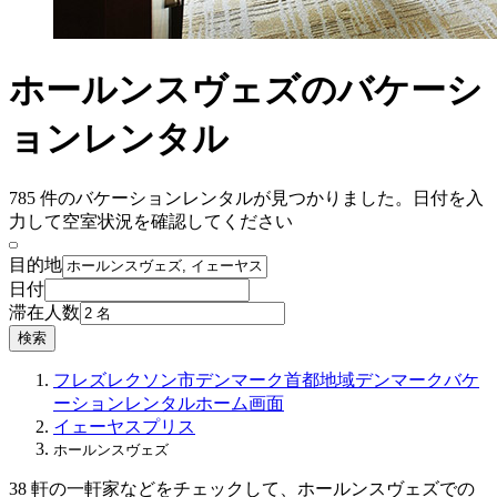
ホールンスヴェズのバケーシ
ョンレンタル
785 件のバケーションレンタルが見つかりました。日付を入
力して空室状況を確認してください
目的地
日付
滞在人数
検索
フレズレクソン市
デンマーク首都地域
デンマーク
バケ
ーションレンタル
ホーム画面
イェーヤスプリス
ホールンスヴェズ
38 軒の一軒家などをチェックして、ホールンスヴェズでの