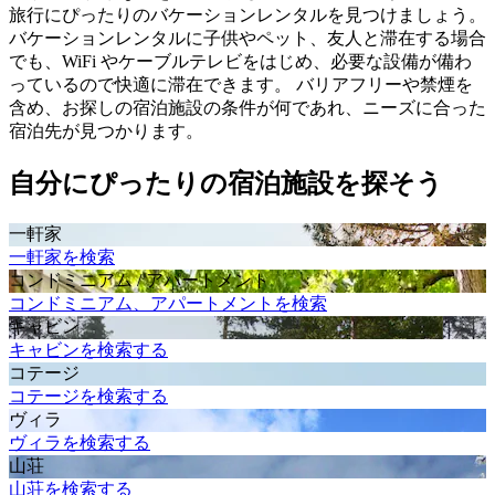
旅行にぴったりのバケーションレンタルを見つけましょう。
バケーションレンタルに子供やペット、友人と滞在する場合
でも、WiFi やケーブルテレビをはじめ、必要な設備が備わ
っているので快適に滞在できます。 バリアフリーや禁煙を
含め、お探しの宿泊施設の条件が何であれ、ニーズに合った
宿泊先が見つかります。
自分にぴったりの宿泊施設を探そう
一軒家
一軒家を検索
コンドミニアム / アパートメント
コンドミニアム、アパートメントを検索
キャビン
キャビンを検索する
コテージ
コテージを検索する
ヴィラ
ヴィラを検索する
山荘
山荘を検索する