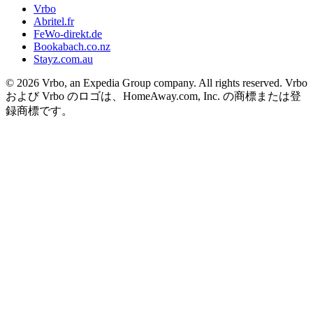
Vrbo
Abritel.fr
FeWo-direkt.de
Bookabach.co.nz
Stayz.com.au
© 2026 Vrbo, an Expedia Group company. All rights reserved. Vrbo
および Vrbo のロゴは、HomeAway.com, Inc. の商標または登
録商標です。