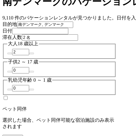
南デンマークのバケーション
9,110 件のバケーションレンタルが見つかりました。日付
目的地
日付
滞在人数
大人
18 歳以上
子供
2 ～ 17 歳
乳幼児
年齢 0 ～ 1 歳
ペット同伴
選択した場合、ペット同伴可能な宿泊施設のみ表示
されます