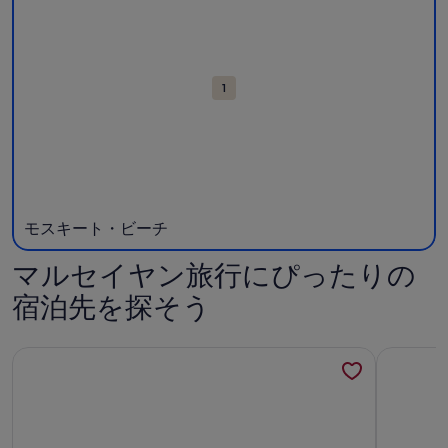
ス
ラ
リ
ポ
リ
ー
ッ
ー
ト
1
が
表
示
さ
れ
た
地
モスキート・ビーチ
図
マルセイヤン旅行にぴったりの
宿泊先を探そう
海で！ 10月の空室状況 - ペット可の詳細情報
La Bohé