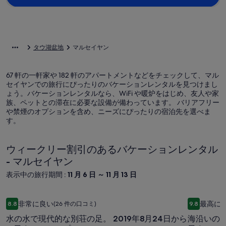
タウ湖盆地
マルセイヤン
67 軒の一軒家や 182 軒のアパートメントなどをチェックして、マル
セイヤンでの旅行にぴったりのバケーションレンタルを見つけまし
ょう。バケーションレンタルなら、WiFi や暖炉をはじめ、友人や家
族、ペットとの滞在に必要な設備が備わっています。 バリアフリー
や禁煙のオプションを含め、ニーズにぴったりの宿泊先を選べま
す。
ウィークリー割引のあるバケーションレンタル
- マルセイヤン
表示中の旅行期間 :
11 月 6 日 ～ 11 月 13 日
水の水で現代的な別荘の足。 2019年8月24日から31日まで
海沿いの現
水
海
非常に良い
最高に
8.8
(26 件の口コミ)
9.8
10 段階中 8.8、非常に良い、(26 件の口コミ) 件の口コミ
10 段階中
の
沿
水の水で現代的な別荘の足。 2019年8月24日から
海沿いの現
水
い