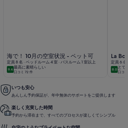
海で！ 10月の空室状況 - ペット可の詳細情報
La Bohé
海で！ 10月の空室状況 - ペット可
La Bo
定員 8 名 · ベッドルーム 4 室 · バスルーム 1 室以上
定員 6 名
最
と
最高に素晴らしい
とて
9.4
8.0
10段階中9.4
10段階中
口コミ 72 件
口コミ 
高
て
(口
(口
に
も
コ
コ
素
良
ミ
ミ
いつも安心
晴
い
72
9
あんしん予約保証が、年中無休のサポートをご提供します
ら
件)
件)
し
楽しく充実した時間
い
予約から滞在まで、すべてのプロセスが楽しくてシンプル
自宅のようなプライベートな空間