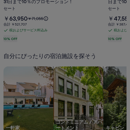
31日まで10％のプロモーション！
日まで10
で
の
セート
セート
現
現
料
料
￥63,950
￥47,55
以
￥71,055
代
代
金
金
前
合
合
合計 ￥521,707
合計 ￥387,42
は
は
的
的
の
計
計
税およびサービス料込み
税および
税
税
￥63,950
￥47,552
料
￥521,707
￥387,426
な
な
で
で
お
お
10% OFF
10% OFF
金
別
ヴ
す
す
は
よ
よ
￥71,055、
荘
ィ
び
び
通
自分にぴったりの宿泊施設を探そう
サ
サ
の
ラ。
常
ー
ー
料
2019
足。
一軒家を検索
コンドミニアム、アパートメントを
キャビンを
金
ビ
ビ
年
2019
に
ス
ス
8
年
つ
料
料
い
月
8
込
込
て
24
月
み
み
の
日
24
詳
細
日
か
を
か
ら
表
コンドミニアム / アパ
示。
31
ら
一軒家
ートメント
キャビン