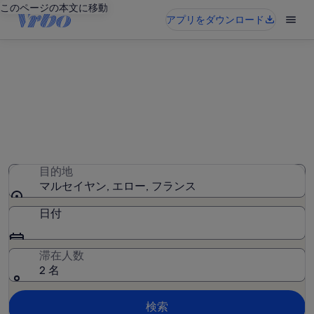
このページの本文に移動
アプリをダウンロード
マルセイヤンのバケーションレ
ンタル
6,293 件のバケーションレンタルが見つかりました。日付
を入力して空室状況を確認してください
目的地
マルセイヤン, エロー, フランス
日付
滞在人数
2 名
検索