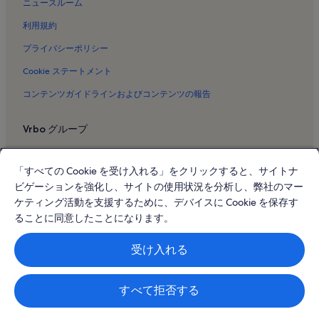
ニュースルーム
ペズナスのバケーションレンタル
利用規約
ブジーグのバケーションレンタル
フロロンサックのバケーションレンタル
プライバシーポリシー
ナチュリスト ビレッジのバケーションレンタル
Cookie ステートメント
マルセイヤン プラージュのバケーションレンタル
コンテンツガイドラインおよびコンテンツの報告
セートのバケーションレンタル
Vrbo グループ
ポール ヴァレリー美術館のバケーションレンタル
Vrbo
ルピアンのバケーションレンタル
「すべての Cookie を受け入れる」をクリックすると、サイトナ
Abritel.fr
トゥルブのバケーションレンタル
ビゲーションを強化し、サイトの使用状況を分析し、弊社のマー
ヴァルロのバケーションレンタル
FeWo-direkt.de
ケティング活動を支援するために、デバイスに Cookie を保存す
ることに同意したことになります。
オーメのバケーションレンタル
Bookabach.co.nz
メーズのバケーションレンタル
Stayz.com.au
受け入れる
モン サン クレアのバケーションレンタル
© 2026 Vrbo, an Expedia Group company. All rights reserved. Vrbo およ
ビアス・プラージュのバケーションレンタル
び Vrbo のロゴは、HomeAway.com, Inc. の商標または登録商標です。
すべて拒否する
モンタニャックのバケーションレンタル