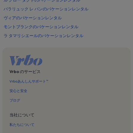
バラリュック レ バンのバケーションレンタル
ヴィアのバケーションレンタル
モントブランクのバケーションレンタル
ラ タマリシエールのバケーションレンタル
リージョナル センター オブ コンテンポラリー アート オキシタニの
バケーションレンタル
アグドのバケーションレンタル
ミュゼ・アガトワ・ジュール・ボードゥのバケーションレンタル
Vrbo のサービス
カップ ダグド ゴルフ クラブのバケーションレンタル
Vrboあんしんサポート™
レジーニャン ラ セーブのバケーションレンタル
安心と安全
キャップ ダグドのバケーションレンタル
ブログ
ポルティラーニュのバケーションレンタル
プラージュ・ナチュリスト・キャップ・ダグドのバケーションレン
当社について
タル
私たちについて
サン ティベリーのバケーションレンタル