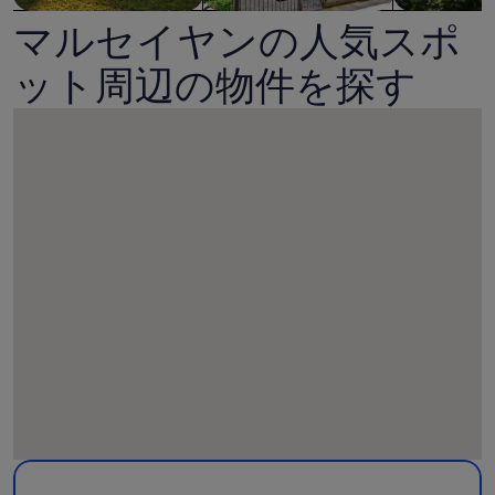
日
31
マルセイヤンの人気スポ
日
ま
ま
で
ット周辺の物件を探す
で
10％
10％
の
の
プ
プ
ロ
ロ
モ
モ
ー
ー
シ
シ
ョ
ョ
ン！
ン！
の
の
写
写
真
真
ギ
ギ
ャ
観
モスキート・ビーチの詳細。新しいウィンドウで開く。
ャ
ラ
光