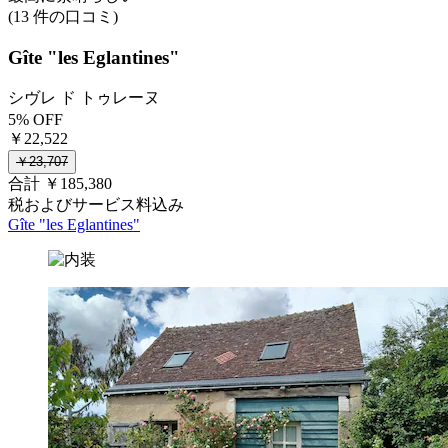
(13 件の口コミ)
Gîte "les Eglantines"
シヴレ ド トゥレーヌ
5% OFF
￥22,522
￥23,707
合計 ￥185,380
税およびサービス料込み
Gîte "les Eglantines"