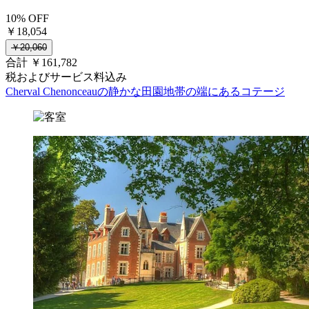
10% OFF
￥18,054
￥20,060
合計 ￥161,782
税およびサービス料込み
Cherval Chenonceauの静かな田園地帯の端にあるコテージ