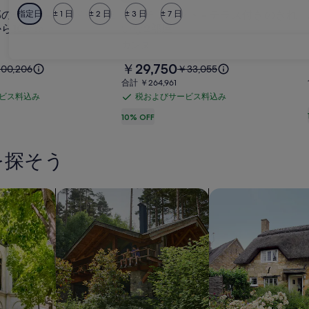
ー
の一等地-パレドゥフェ
指定日
± 1 日
± 2 日
ビーチフロント - テラス付きのきれ
± 3 日
± 7 日
チ
100 m
いな2部屋
フ
カンヌ
ロ
料
￥29,750
以
00,206
￥33,055
ン
金
前
合
合計 ￥264,961
は
ト
の
計
ビス料込み
税およびサービス料込み
税
￥29,750
料
￥264,961
-
で
お
10% OFF
金
テ
す
は
よ
00,206、
￥33,055、
ラ
び
通
を探そう
ス
サ
常
ー
付
料
金
ビ
アパートメントを検索
キャビンを検索する
コテージを検索する
き
に
ス
の
つ
料
い
き
込
て
れ
み
の
詳
い
細
な
を
2
表