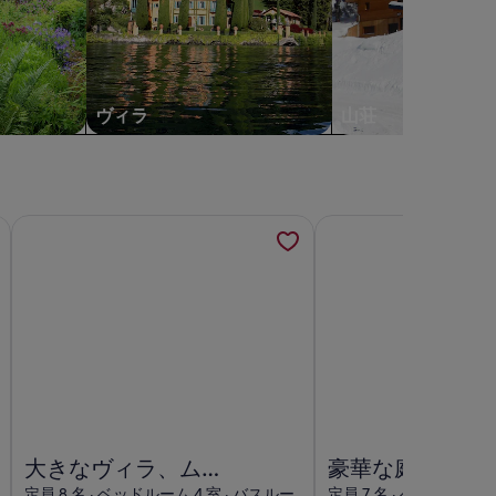
示。
示。
ヴィラ
山荘
d Townの詳細を新しいタブで開きます
 and 60sqm pool house with bar-kitchen on 10000 sq
大きなヴィラ、ムージャン/カンヌの大きな庭、プール/塩、
豪華な庭園の素晴らし
 60sqm pool house with bar-kitchen on 10000 sqmの画像
大きなヴィラ、ムージャン/カンヌの大きな庭、プール/塩、
豪華な庭園の素晴らし
大きなヴィラ、ムー
豪華な庭園の素
ジャン/カンヌの大
しい景色とプラ
定員 8 名 · ベッドルーム 4 室 · バスルー
定員 7 名 · ベッドルーム 