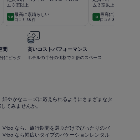
ム 3 室以上
ム 3 室以上
きな庭、プール/
ートな温水プー
塩、静かな、8人。
備えた豪華なヴ
最
最
最高に素晴らしい
最高に素晴らしい
9.8
10
10段階中9.8
10段階中10
口コミ 38 件
口コミ 34 件
高
高
(口
(口
に
に
コ
コ
素
素
ミ
ミ
晴
晴
38
34
ら
ら
空間
高いコストパフォーマンス
件)
件)
し
し
自分にピッタ
ホテルの半分の価格で 2 倍のスペース
い
い
、細やかなニーズに応えられるようにさまざまなタ
探してみませんか。
rbo なら、旅行期間を選ぶだけでぴったりのバ
rbo なら幅広いタイプのバケーションレンタル