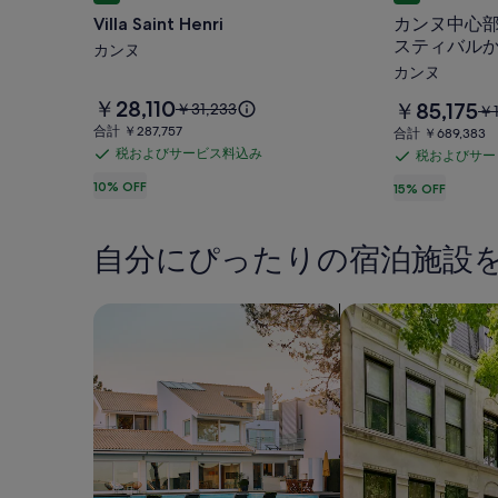
Saint
ン
Villa Saint Henri
カンヌ中心部
Henri
ヌ
スティバルから
カンヌ
の
中
カンヌ
写
心
料
￥28,110
料
以
￥85,175
真
￥31,233
以
￥1
部
金
金
前
前
合
合計 ￥287,757
合
合計 ￥689,383
ギ
は
は
の
の
の
計
計
税およびサービス料込み
税およびサー
税
￥28,110
税
ャ
￥85,175
料
料
￥287,757
￥689,383
一
で
で
お
10% OFF
金
お
15% OFF
金
ラ
す
等
す
は
は
よ
よ
リ
￥31,233、
￥1
地-
び
び
通
通
自分にぴったりの宿泊施設
ー
サ
サ
パ
常
常
ー
ー
料
料
レ
金
ビ
金
ビ
一軒家を検索
コンドミニアム、
ド
に
に
ス
ス
つ
ゥ
つ
料
料
い
い
フ
込
込
て
て
み
の
ェ
み
の
詳
詳
ス
細
細
テ
を
を
表
表
ィ