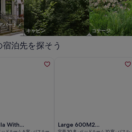
。
示。
部
屋
の
 アパートメ
写
キャビン
コテージ
真
の宿泊先を探そう
ギ
ャ
ラ
a With Tennis Court and Walking Distance to the ol
Large 600M2 property, tennis
リ
ー
 With Tennis Court and Walking Distance to the old Townの画像
Large 600M2 property, tennis and
lla With
Large 600M2
ourt and
property, tennis and
· ベッドルーム 6 室 · バスルー
定員 30 名 · ベッドルーム 10 室 · バスル