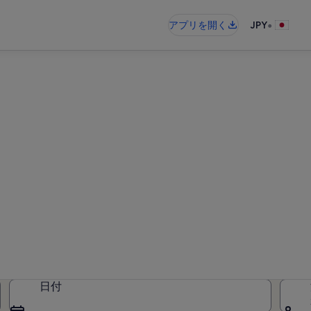
•
アプリを開く
JPY
ージャンのバケーションレン
レンタルが見つかりました。日付を
さい
日付