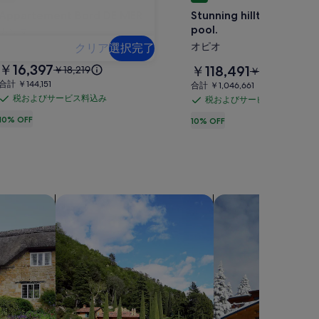
Bord
hilltop
Appartement Bord DE MER
Stunning hilltop villa wi
DE
villa
pool.
MER
カンヌ
with
オピオ
クリア
選択完了
private
の
pool.
料
写
￥16,397
料
以
￥118,491
￥18,219
以
￥131,657
金
金
前
の
前
合
合計 ￥144,151
合
真
合計 ￥1,046,661
は
は
の
の
計
計
税およびサービス料込み
写
税およびサービス料込み
税
ギ
￥16,397
税
￥118,491
料
料
￥144,151
￥1,046,661
で
真
で
お
10% OFF
金
お
10% OFF
金
ャ
す
す
は
は
よ
よ
ギ
ラ
￥18,219、
￥131,657、
び
び
ャ
通
リ
通
サ
サ
常
常
ラ
ー
ー
ー
料
料
リ
金
ビ
金
ビ
ヴィラを検索する
山荘を検索する
に
ー
に
ス
ス
つ
つ
料
料
い
い
込
込
て
て
み
の
み
の
詳
詳
細
細
を
を
表
表