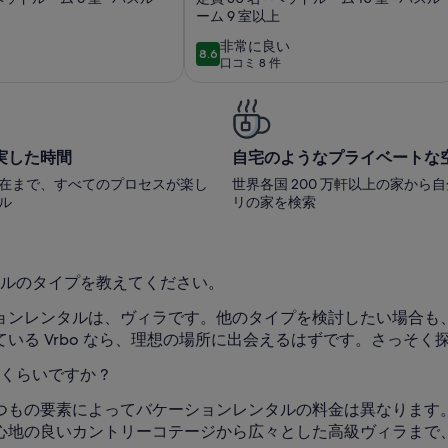
ーム 9 室以上
Distance to
60sqm pool house
 Town
with bar-kitchen on
非
非常に良い
8.6
10段階中8.6
口コミ 8 件
常
10000 sqm
(口
に
コ
良
ミ
い
8
実した時間
自宅のようなプライベートな
件)
在まで、すべてのプロセスが楽し
世界各国 200 万軒以上の家から
ル
リの家を検索
ルのタイプを教えてください。
ョンレンタルは、ヴィラです。他のタイプを検討したい場合も
いる Vrbo なら、理想の場所に出会えるはずです。さっそく
くらいですか ?
もの要素によってバケーションレンタルの料金は異なります。V
地の良いカントリーコテージから広々とした高級ヴィラまで、V