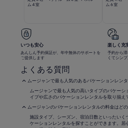
ム 4 室
ム 6 室
Walking 
the old
いつも安心
楽しく充
あんしん予約保証が、年中無休のサポートを
予約から滞
ご提供します
くてシンプ
よくある質問
ムージャンで最も人気のあるバケーションレンタ
ムージャンで最も人気の高いタイプのバケーシ
イプや広さのバケーションレンタルを取り揃えて
ムージャンのバケーションレンタルの料金はどの
施設タイプ、シーズン、宿泊日数といったいくつ
ケーションレンタルを探すことができます。居心