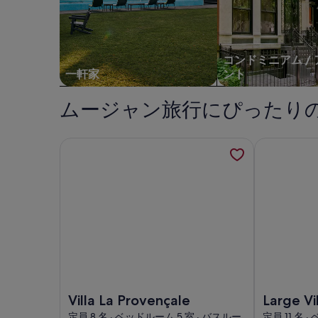
示。
示
バ
ル
か
コンドミニアム /
ら
一軒家
ント
100
ムージャン旅行にぴったり
m
の
写
Villa La Provençaleの詳細を新しいタブで開きます
Large Vill
真
ギ
ャ
ラ
リ
ー
Villa La Provençaleの画像
Large Villa
Villa La Provençale
Large Vi
Tennis C
定員 8 名 · ベッドルーム 5 室 · バスルー
定員 11 名 