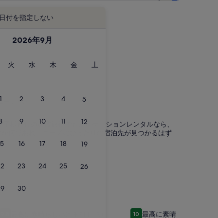
日付を指定しない
2026年9月
火
水
木
金
土
火
水
木
金
土
曜
曜
曜
曜
曜
日
日
日
日
日
1
2
3
4
5
ムージャン
8
9
10
11
12
。お子様連れの家族旅行でも、バケーションレンタルなら、
件が何であれ、ニーズにぴったりの宿泊先が見つかるはず
15
16
17
18
19
22
23
24
25
26
29
30
な2部屋
Appartement
Appartement Bord DE MER
Stunning
Stunning hilltop villa wit
最高に素晴らしい
最高に素晴らしい
9.8
(6 件の口コミ)
10
(5 件の
コミ) 件の口コミ
10 段階中 9.8、最高に素晴らしい、(6 件の口コミ) 件の口コミ
10 段階中 10、最高に素晴らし