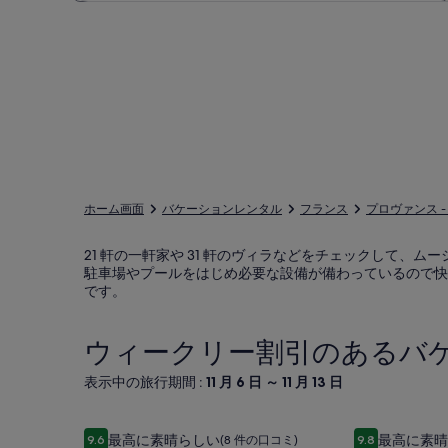
ホーム画面
バケーションレンタル
フランス
プロヴァンス -
21 軒の一軒家や 31 軒のヴィラなどをチェックして
駐車場やプールをはじめ必要な設備が備わっているので快
です。
ウィークリー割引のあるバケ
表示中の旅行期間 :
11 月 6 日 ～ 11 月 13 日
Villa
Villa Saint Henri
カンヌ中心部
カ
最高に素晴らしい
最高に素晴
9.6
(8 件の口コミ)
9.8
10 段階中 9.6、最高に素晴らしい、(8 件の口コミ) 件の口コミ
10 段階中 9