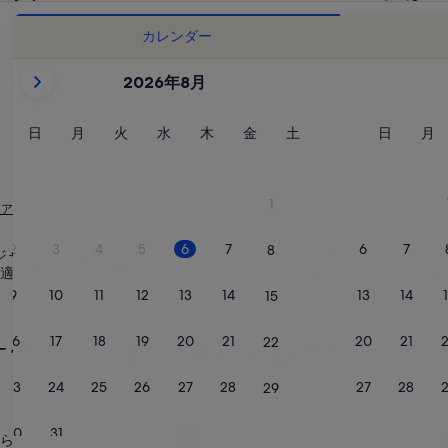
カレンダー
現
2026年8月
在
表
示
日
月
火
水
木
金
土
日
月
日
月
火
水
木
金
土
日
月
曜
曜
曜
曜
曜
曜
曜
曜
曜
中
日
日
日
日
日
日
日
日
日
の
月
1
 アルプ - コート ダジュール
アルプ マリティム
カンヌ・ペイ・ド・レラン
は
2026
2
3
4
5
6
7
6
7
8
、ムージャンでの旅行にぴったりのバケーションレンタルを見つけましょう
年
適に過ごせます。 禁煙やバリアフリーを含め、お探しの宿泊施設の条
August
9
10
11
12
13
14
13
14
15
と
2026
16
17
18
19
20
21
20
21
22
ーションレンタル - ムージャン
年
September
23
24
25
26
27
28
27
28
29
で
す。
の一等地-パレドゥフェスティバルから100 m
ビーチフロント - テラス付きのきれい
ビ
30
31
らしい
最高に素晴らしい
(60 件の口コミ)
9.6
(48 件の口コミ)
.8、最高に素晴らしい、(60 件の口コミ) 件の口コミ
10 段階中 9.6、最高に素晴らしい、(48 件の口