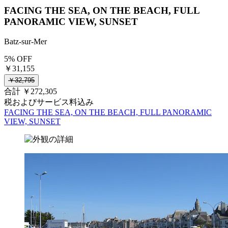
FACING THE SEA, ON THE BEACH, FULL
PANORAMIC VIEW, SUNSET
Batz-sur-Mer
5% OFF
￥31,155
￥32,795
合計 ￥272,305
税およびサービス料込み
FACING THE SEA, ON THE BEACH, FULL PANORAMIC
VIEW, SUNSET