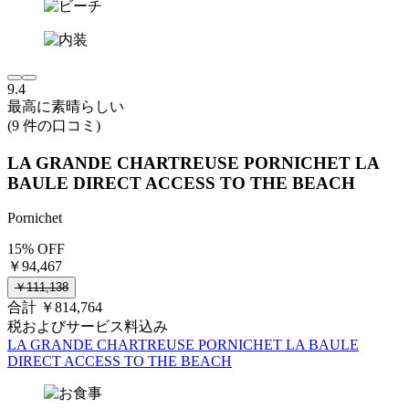
9.4
最高に素晴らしい
(9 件の口コミ)
LA GRANDE CHARTREUSE PORNICHET LA
BAULE DIRECT ACCESS TO THE BEACH
Pornichet
15% OFF
￥94,467
￥111,138
合計 ￥814,764
税およびサービス料込み
LA GRANDE CHARTREUSE PORNICHET LA BAULE
DIRECT ACCESS TO THE BEACH