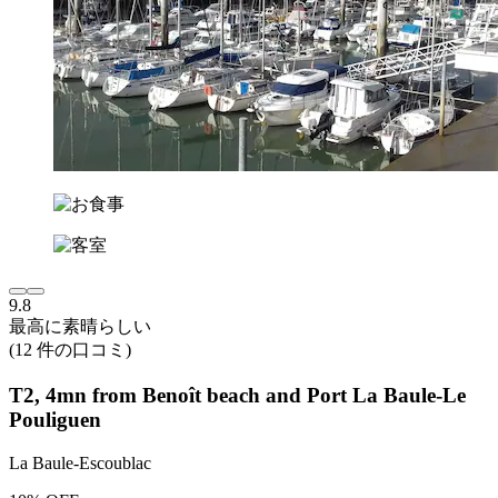
9.8
最高に素晴らしい
(12 件の口コミ)
T2, 4mn from Benoît beach and Port La Baule-Le
Pouliguen
La Baule-Escoublac