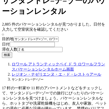
サンタンドレ=デ=ゾーのバケ
ーションレンタル
2,885 件のバケーションレンタルが見つかりました。日付を
入力して空室状況を確認してください
目的地
日付
滞在人数
検索
ロワール アトランティック
ペイ ド ラ ロワール
フラン
ス
バケーションレンタル
ホーム画面
レジオン・ナゼリエンヌ・エ・ド・レストゥアール
サンタンドレ=デ=ゾー
17 軒の一軒家や 11 軒のアパートメントなどをチェックし
て、サンタンドレ=デ=ゾーでの旅行にぴったりのバケーシ
ョンレンタルを見つけましょう。バケーションレンタルな
ら、ホットタブや洗濯乾燥機をはじめ、友人や家族、ペット
との滞在に必要な設備が備わっています。 禁煙やバリアフ