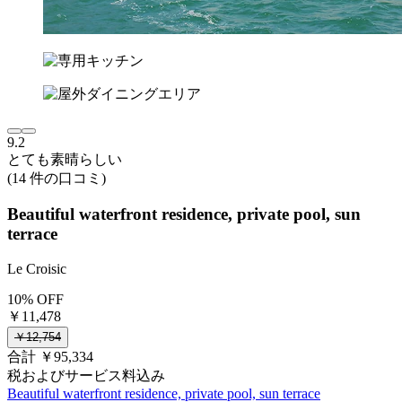
9.2
とても素晴らしい
(14 件の口コミ)
Beautiful waterfront residence, private pool, sun
terrace
Le Croisic
10% OFF
￥11,478
￥12,754
合計 ￥95,334
税およびサービス料込み
Beautiful waterfront residence, private pool, sun terrace