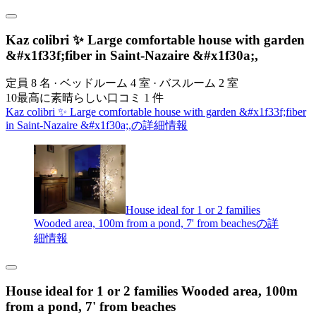
Kaz colibri ✨ Large comfortable house with garden
&#x1f33f;fiber in Saint-Nazaire &#x1f30a;,
定員 8 名 · ベッドルーム 4 室 · バスルーム 2 室
10
最高に素晴らしい
口コミ 1 件
Kaz colibri ✨ Large comfortable house with garden &#x1f33f;fiber
in Saint-Nazaire &#x1f30a;,の詳細情報
House ideal for 1 or 2 families
Wooded area, 100m from a pond, 7' from beachesの詳
細情報
House ideal for 1 or 2 families Wooded area, 100m
from a pond, 7' from beaches