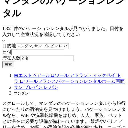
マンダンのバケーションレン
タル
1,355 件のバケーションレンタルが見つかりました。日付を
入力して空室状況を確認してください
目的地
日付
滞在人数
検索
南エストゥアール
ロワール アトランティック
ペイ ド
ラ ロワール
フランス
バケーションレンタル
ホーム画面
サン ブレビン レ パン
マンダン
スクロールして、マンダンのバケーションレンタルから旅行
にぴったりの宿泊先を見つけましょう。バケーションレンタ
ルなら、WiFi や洗濯乾燥機をはじめ、友人、家族、ペット
との滞在に必要な設備が備わっています。 禁煙やバリアフ
リーを含め、お探しの宿泊施設の条件が何であれ、ニーズに