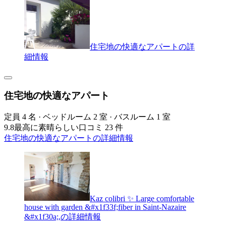
住宅地の快適なアパートの詳
細情報
住宅地の快適なアパート
定員 4 名 · ベッドルーム 2 室 · バスルーム 1 室
9.8
最高に素晴らしい
口コミ 23 件
住宅地の快適なアパートの詳細情報
Kaz colibri ✨ Large comfortable
house with garden &#x1f33f;fiber in Saint-Nazaire
&#x1f30a;,の詳細情報