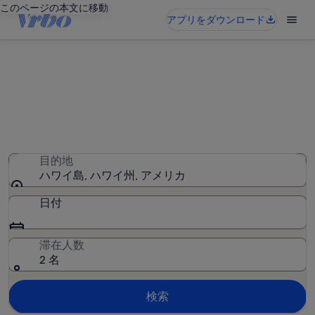
このページの本文に移動
アプリをダウンロード
ハワイ島のヴィラ
160 件のヴィラが見つかりました。日付を入力して空室状
況を確認してください
目的地
ハワイ島, ハワイ州, アメリカ
日付
滞在人数
2 名
検索