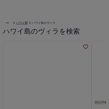
ハワイ郡
ハワイ島のヴィラ
ハワイ島のヴィラを検索
カイマロロ（静かな海）オーシャンフロントエコホームの詳
ビーチフ
プレミアオー