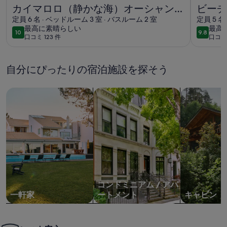
カイマロロ（静かな海）オーシャンフロントエコホームの詳
ビーチフ
カイマロロ（静かな海）オーシャンフ
ビーチ
ロントエコホーム
定員 6 名 · ベッドルーム 3 室 · バスルーム 2 室
シャン
定員 5 名
最
最
最高に素晴らしい
最高
ング/
10
9.8
10段階中10
10段階中9
口コミ 123 件
口コミ 
高
高
(口
(口
に
に
コ
コ
素
素
ミ
ミ
自分にぴったりの宿泊施設を探そう
晴
晴
123
101
ら
ら
件)
件)
一軒家を検索
コンドミニアム、アパートメントを
キャビンを
し
し
い
い
コンドミニアム / アパ
一軒家
ートメント
キャビン