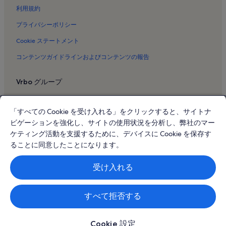
カパフカプ マニニ ビーチのバケーションレンタル
利用規約
コナ ビルフィッシャーのバケーションレンタル
プライバシーポリシー
スタジオ7ギャラリーのバケーションレンタル
Cookie ステートメント
アリイ・ラニのバケーションレンタル
コンテンツガイドラインおよびコンテンツの報告
カハルウ ケアウホウのバケーションレンタル
Vrbo グループ
シービレッジのバケーションレンタル
カハルウ ビーチ パークのバケーションレンタル
Vrbo
「すべての Cookie を受け入れる」をクリックすると、サイトナ
マジック サンズ ビーチのバケーションレンタル
Abritel.fr
ビゲーションを強化し、サイトの使用状況を分析し、弊社のマー
コナ コミュニティ アクアティック センターのバケーションレンタ
FeWo-direkt.de
ケティング活動を支援するために、デバイスに Cookie を保存す
ル
ることに同意したことになります。
Bookabach.co.nz
ホナロのバケーションレンタル
Stayz.com.au
受け入れる
カハルー ベイのバケーションレンタル
コナ・アイランダー・インのバケーションレンタル
© 2026 Vrbo, an Expedia Group company. All rights reserved. Vrbo およ
び Vrbo のロゴは、HomeAway.com, Inc. の商標または登録商標です。
すべて拒否する
ホルアカイのバケーションレンタル
ノース コナのバケーションレンタル
Cookie 設定