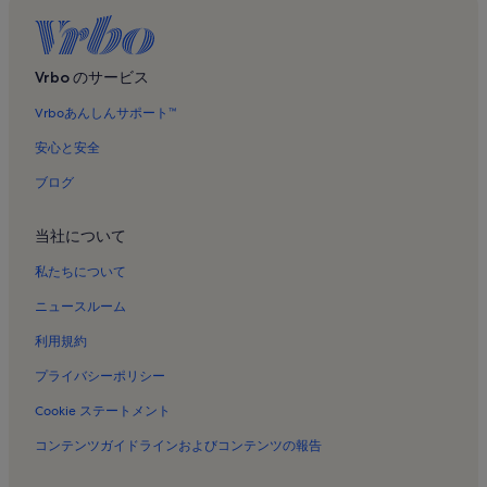
伊東オレンジ ビーチのバケーションレンタル
修善寺のバケーションレンタル
戸田幸四郎絵本美術館のバケーションレンタル
Vrbo のサービス
清水区のバケーションレンタル
Vrboあんしんサポート™
ゴールド川奈カントリー クラブのバケーションレンタル
安心と安全
伊豆 三津シーパラダイスのバケーションレンタル
ブログ
千本浜公園のバケーションレンタル
当社について
網代温泉のバケーションレンタル
伊東市のバケーションレンタル
私たちについて
らららサンビーチのバケーションレンタル
ニュースルーム
土肥海岸のバケーションレンタル
利用規約
伊豆市のバケーションレンタル
プライバシーポリシー
熱海市のバケーションレンタル
Cookie ステートメント
網代のバケーションレンタル
コンテンツガイドラインおよびコンテンツの報告
沼津御用邸記念公園のバケーションレンタル