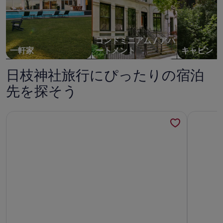
コンドミニアム / アパ
一軒家
ートメント
キャビン
日枝神社旅行にぴったりの宿泊
先を探そう
伊豆の海と星空のパノラマ。絶景デッキでBBQや露天風呂。
伊豆ONE