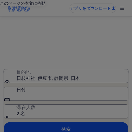
このページの本文に移動
アプリをダウンロード
日枝神社周辺のバケーションレ
ンタル
397 件のバケーションレンタルが見つかりました。日付を
入力して空室状況を確認してください
目的地
日枝神社, 伊豆市, 静岡県, 日本
日付
滞在人数
2 名
検索