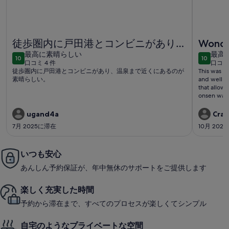
家の窓から釣りができる古民家一棟貸しの宿。戸田湾徒歩2分。
プライベー
徒歩圏内に戸田港とコンビニがあり、
Wonder
最
最
温泉まで近くにあるのが素晴らしい
最高に素晴らしい
最高
10
10
10段階中10
10段階中
口コミ 4 件
口コミ 
高
高
(口
(口
徒歩圏内に戸田港とコンビニがあり、温泉まで近くにあるのが
This was a 
に
に
コ
コ
素晴らしい。
and well l
素
素
that allowe
ミ
ミ
onsen was g
晴
晴
4
4
house was 
ら
ら
件)
件)
cafe that 
ugand4a
Crai
very tasty and atmospher
し
し
7月 2025に滞在
10月 202
and commun
い
い
will very h
you!
いつも安心
あんしん予約保証が、年中無休のサポートをご提供します
楽しく充実した時間
予約から滞在まで、すべてのプロセスが楽しくてシンプル
自宅のようなプライベートな空間