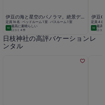
伊豆の海と星空のパノラマ。絶景デッキでBBQや露天風呂。
伊豆ONE
伊豆の海と星空のパノラマ。絶景デッ
伊豆O
キでBBQや露天風呂。
定員 16 名 · ベッドルーム 1 室 · バスルーム 1 室
海と
定員 4 名
最
最
最高に素晴らしい
最高
素敵な
10
10
10段階中10
10段階中
口コミ 4 件
口コミ 
高
高
(口
(口
に
に
日枝神社の高評バケーションレ
コ
コ
素
素
ミ
ミ
ンタル
晴
晴
4
1
ら
ら
件)
件)
し
し
家の窓から釣りができる古民家一棟貸しの宿。戸田湾徒歩2分。
プライベー
い
い