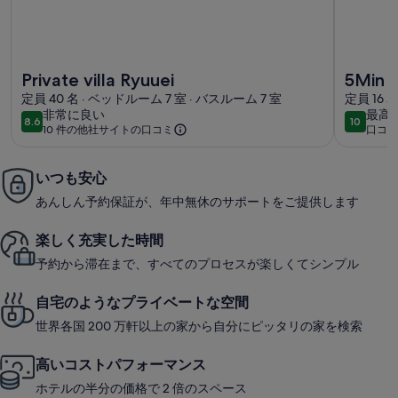
Private villa Ryuueiの詳細情報
5Min to 
Private villa Ryuuei
5Min t
定員 40 名 · ベッドルーム 7 室 · バスルーム 7 室
Comfo
定員 16 
非
最
非常に良い
最高
dedica
8.6
10
10段階中8.6
10段階中
10 件の他社サイトの口コミ
口コミ 
常
高
(口
に
に
コ
良
素
ミ
いつも安心
い
晴
1
あんしん予約保証が、年中無休のサポートをご提供します
ら
件)
し
楽しく充実した時間
い
予約から滞在まで、すべてのプロセスが楽しくてシンプル
自宅のようなプライベートな空間
世界各国 200 万軒以上の家から自分にピッタリの家を検索
高いコストパフォーマンス
ホテルの半分の価格で 2 倍のスペース