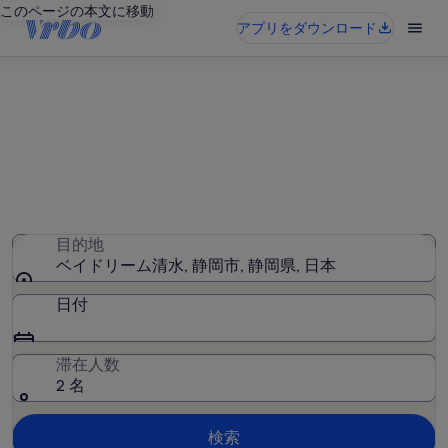
このページの本文に移動
アプリをダウンロード
ベイドリーム清水周辺のバケー
ションレンタル
25 件のバケーションレンタルが見つかりました。日付を入
力して空室状況を確認してください
目的地
ベイドリーム清水, 静岡市, 静岡県, 日本
日付
滞在人数
2 名
検索