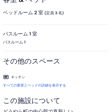
エ
ニ
ク
ア
シ
ベッドルーム 2 室
パ
(定員 3 名)
ル・
ド・
ケ
ニ
バスルーム 1 室
フ
ラ
バスルーム 1
その他のスペース
キッチン
すべての客室とベッドの詳細を表示する
この施設について
どうやら町の中心部で真新しい