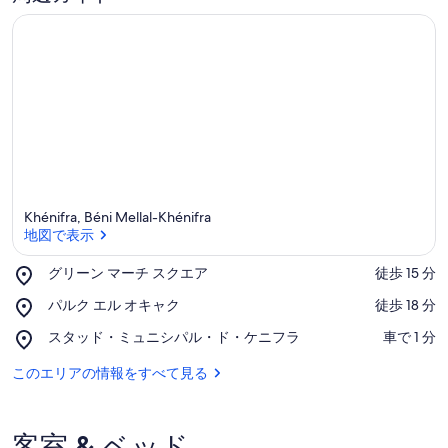
ャ
ラ
リ
ー
Khénifra, Béni Mellal-Khénifra
地図で表示
Place,
グリーン マーチ スクエア
‪徒歩 15 分‬
グ
地図で表示
Place,
パルク エル オキャク
‪徒歩 18 分‬
リ
パ
ー
Place,
スタッド・ミュニシパル・ド・ケニフラ
‪車で 1 分‬
ル
ン
ス
ク
マ
タ
このエリアの情報をすべて見る
エ
ー
ッ
ル
チ
ド・
オ
ス
ミ
キ
ク
客室 & ベッド
ュ
ャ