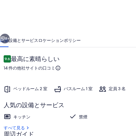
町
の
中
前へ
次へ
心
8+
概要
設備とサービス
ロケーション
ポリシー
部
で
口
最高に素晴らしい
9.6
10段階中9.6
コ
真
14 件の他社サイトの口コミ
ミ
新
し
ベッドルーム 2 室
バスルーム 1 室
定員 3 名
い
人気の設備とサービス
専用キッチン
の
写
キッチン
禁煙
真
すべて見る
周辺ガイド
ギ