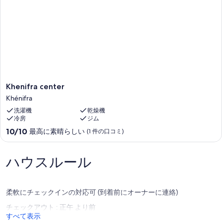
Khenifra
Khenifra center
center
Khénifra
Khénifra
洗濯機
乾燥機
冷房
ジム
10
10/10
最高に素晴らしい
(1 件の口コミ)
段
階
中
ハウスルール
10.0、
最
高
柔軟にチェックインの対応可 (到着前にオーナーに連絡)
に
素
チェックアウト : 正午 より前
晴
すべて表示
ら