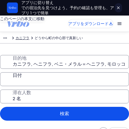
アプリに切り替え
での宿泊先を見つけよう。予約の確認も管理も、ア
プリ 1 つで簡単
このページの本文に移動
アプリをダウンロード
カニフラ
どうやら町の中心部で真新しい
目的地
日付
滞在人数
検索