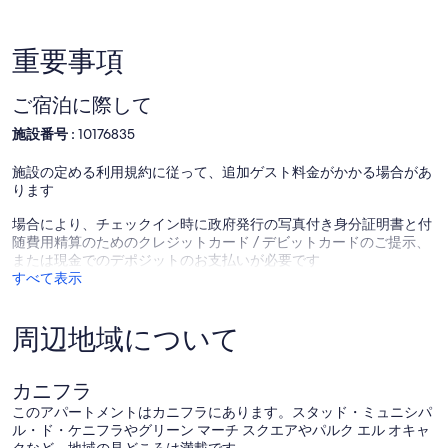
し
い、
(1
重要事項
件
の
ご宿泊に際して
口
コ
施設番号 :
10176835
ミ)
件
施設の定める利用規約に従って、追加ゲスト料金がかかる場合があ
の
ります
口
コ
場合により、チェックイン時に政府発行の写真付き身分証明書と付
ミ
随費用精算のためのクレジットカード / デビットカードのご提示、
または現金でのデポジットのお支払いが必要です
すべて表示
周辺地域について
カニフラ
このアパートメントはカニフラにあります。スタッド・ミュニシパ
ル・ド・ケニフラやグリーン マーチ スクエアやパルク エル オキャ
クなど、地域の見どころは満載です。