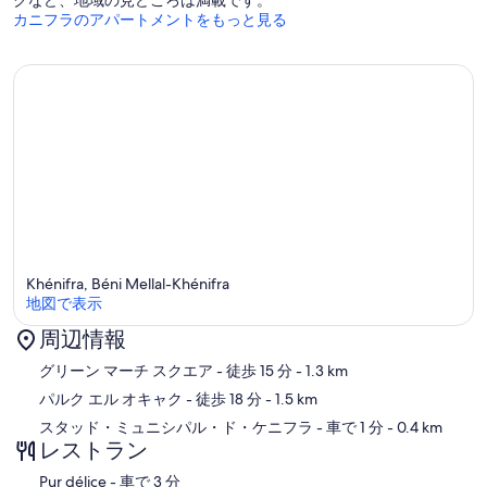
カニフラのアパートメントをもっと見る
Khénifra, Béni Mellal-Khénifra
地図で表示
周辺情報
地図
グリーン マーチ スクエア
- 徒歩 15 分
- 1.3 km
パルク エル オキャク
- 徒歩 18 分
- 1.5 km
スタッド・ミュニシパル・ド・ケニフラ
- 車で 1 分
- 0.4 km
レストラン
‪Pur délice - ‬車で 3 分