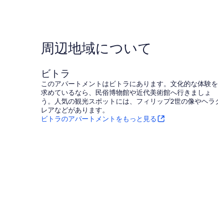
口
関
の
コ
口
口
ミ
Resen
コ
ミ
周辺地域について
ビトラ
このアパートメントはビトラにあります。文化的な体験を
求めているなら、民俗博物館や近代美術館へ行きましょ
う。人気の観光スポットには、フィリップ2世の像やヘラ
レアなどがあります。
ビトラのアパートメントをもっと見る