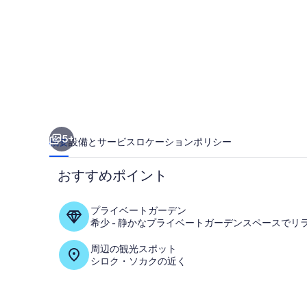
BITOLA
の
写
真
ギ
ャ
ラ
5+
概要
設備とサービス
ロケーション
ポリシー
リ
おすすめポイント
ー
プライベートガーデン
希少 - 静かなプライベートガーデンスペースでリ
お食事
周辺の観光スポット
シロク・ソカクの近く