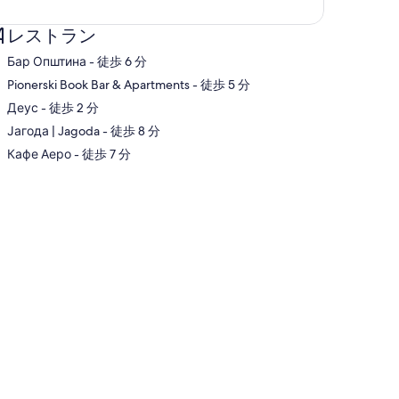
レストラン
‪Бар Општина - ‬徒歩 6 分
‪Pionerski Book Bar & Apartments - ‬徒歩 5 分
‪Деус - ‬徒歩 2 分
図
‪Јагода | Jagoda - ‬徒歩 8 分
‪Кафе Аеро - ‬徒歩 7 分