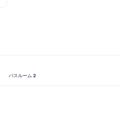
ル
シ
ヤ
バスルーム 2