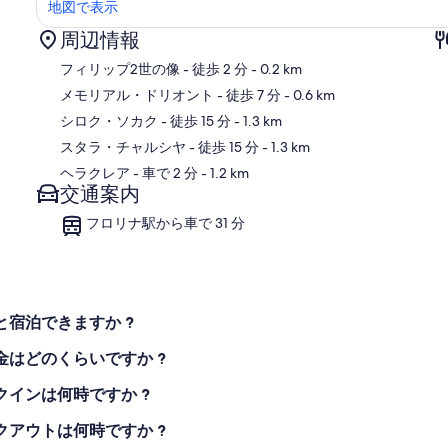
地図で表示
周辺情報
フィリップ2世の像
- 徒歩 2 分
- 0.2 km
メモリアル・ドリオント
- 徒歩 7 分
- 0.6 km
シロク・ソカク
- 徒歩 15 分
- 1.3 km
地
スタラ・チャルシヤ
- 徒歩 15 分
- 1.3 km
ヘラクレア
- 車で 2 分
- 1.2 km
交通案内
フロリナ駅から車で 31 分
ペットと宿泊できますか ?
の宿泊料金はどのくらいですか ?
のチェックインは何時ですか ?
のチェックアウトは何時ですか ?