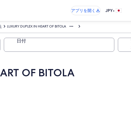
•
アプリを開く
JPY
ラ
LUXURY DUPLEX IN HEART OF BITOLA
日付
ART OF BITOLA