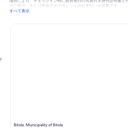
場合により、チェックイン時に政府発行の写真付き身分証明書と付
口
のご提示、または現金でのデポジットのお支払いが必要です
コ
すべて表示
ミ
ク
Bitola, Municipality of Bitola