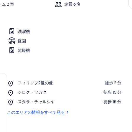
ム 2 室
定員 6 名
洗濯機
庭園
乾燥機
Place,
フィリップ2世の像
‪徒歩 2 分‬
フ
Place,
シロク・ソカク
‪徒歩 15 分‬
ィ
シ
リ
Place,
スタラ・チャルシヤ
‪徒歩 15 分‬
ロ
ッ
ス
ク・
プ
タ
このエリアの情報をすべて見る
ソ
2
ラ・
カ
世
チ
ク
の
ャ
像