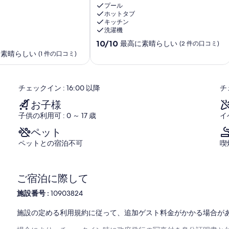
POOL,PRIVATE
プール
ホットタブ
SAUNA
キッチン
&
洗濯機
JACUZZI
10
Lavci
10/10
最高に素晴らしい
(2 件の口コミ)
段
に素晴らしい
(1 件の口コミ)
階
中
10.0、
チェックイン : 16:00 以降
チ
最
高
お子様
に
子供の利用可 : 0 ～ 17 歳
イ
素
晴
ペット
ら
ペットとの宿泊不可
喫
し
い、
(2
件
ご宿泊に際して
の
口
施設番号 :
10903824
コ
ミ)
施設の定める利用規約に従って、追加ゲスト料金がかかる場合が
件
の