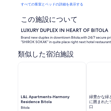
すべての客室とベッドの詳細を表示する
この施設について
LUXURY DUPLEX IN HEART OF BITOLA
Brand new duplex in downtown Bitola,with 24/7 secure pri
“SHIROK SOKAK” in quite place right next hotel resta
類似した宿泊施設
L&L Apartments-Harmony Residence Bitola
緑豊かな緑と
L&L
緑
L&L Apartments-Harmony
緑豊かな緑
Apartments-
豊
Residence Bitola
に囲まれた
Harmony
か
口
Bitola
Residence
な