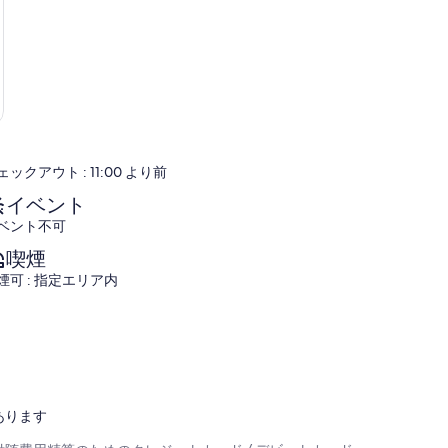
ェックアウト : 11:00 より前
イベント
ベント不可
喫煙
煙可 : 指定エリア内
あります