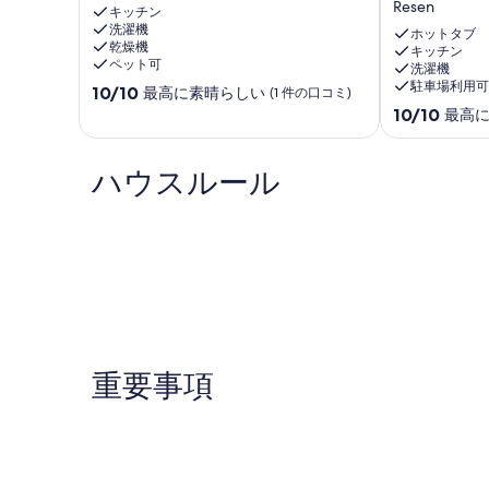
Resen
Bitola
キッチン
緑
洗濯機
Bitola
と
ホットタブ
乾燥機
プ
キッチン
ペット可
洗濯機
レ
駐車場利用可
10
10/10
ス
最高に素晴らしい
(1 件の口コミ)
段
パ
10
10/10
最高
階
湖
段
中
の
階
10.0、
ビ
中
ハウスルール
最
ー
10.0、
高
チ
最
に
に
高
素
囲
に
晴
ま
素
ら
れ
晴
し
た
ら
い、
リ
し
(1
ラ
い、
件
ッ
(1
重要事項
の
ク
件
口
ス
の
コ
で
口
ミ)
き
コ
件
る
ミ)
の
玄
件