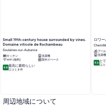
Small
ロ
Small 19th-century house surrounded by vines,
ロワール
19th-
ワ
Domaine viticole de Rochambeau
Chemill
century
ー
Soulaines-sur-Aubance
プール
house
ル
洗濯機
surrounded
キッチン
洗濯機
渓
WiFi (無料)
屋外スペース
by
谷
10
とて
9.2
vines,
の
段
口コミ
10
最高に素晴らしい
9.8
Domaine
城
階
段
口コミ 8 件
viticole
Gem
中
階
de
Hideaw
9.2、
中
Rochambeau
Chemill
と
9.8、
Soulaines-
En-
て
最
sur-
Anjou
も
高
Aubance
素
に
晴
素
周辺地域について
ら
晴