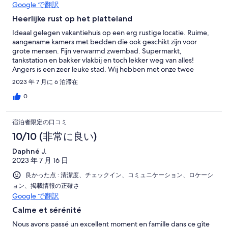
Google で翻訳
Heerlijke rust op het platteland
Ideaal gelegen vakantiehuis op een erg rustige locatie. Ruime,
aangename kamers met bedden die ook geschikt zijn voor
grote mensen. Fijn verwarmd zwembad. Supermarkt,
tankstation en bakker vlakbij en toch lekker weg van alles!
Angers is een zeer leuke stad. Wij hebben met onze twee
gezinnen enorm genoten van deze plek. Absolute aanrader!
2023 年 7 月に 6 泊滞在
0
宿泊者限定の口コミ
10/10 (非常に良い)
Daphné J.
2023 年 7 月 16 日
良かった点 : 清潔度、チェックイン、コミュニケーション、ロケーシ
ョン、掲載情報の正確さ
Google で翻訳
Calme et sérénité
Nous avons passé un excellent moment en famille dans ce gîte