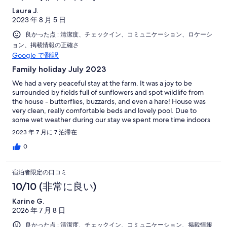
Laura J.
2023 年 8 月 5 日
良かった点 : 清潔度、チェックイン、コミュニケーション、ロケーシ
ョン、掲載情報の正確さ
Google で翻訳
Family holiday July 2023
We had a very peaceful stay at the farm. It was a joy to be
surrounded by fields full of sunflowers and spot wildlife from
the house - butterflies, buzzards, and even a hare! House was
very clean, really comfortable beds and lovely pool. Due to
some wet weather during our stay we spent more time indoors
than hoped and found it tricky seating 8 of us comfortably in the
2023 年 7 月に 7 泊滞在
living room - maybe an extra sofa could be added to provide
additional seating? Overall a wonderful stay and would
0
recommend! Thank you Alix!
宿泊者限定の口コミ
10/10 (非常に良い)
Karine G.
2026 年 7 月 8 日
良かった点 : 清潔度、チェックイン、コミュニケーション、掲載情報