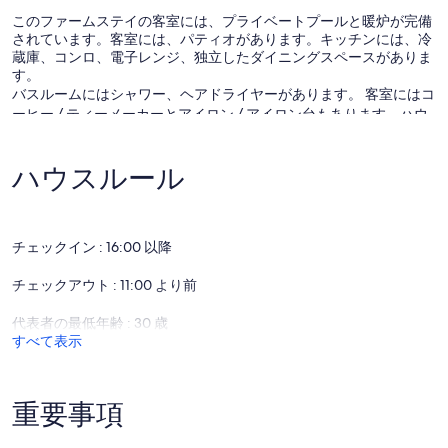
このファームステイの客室には、プライベートプールと暖炉が完備
されています。客室には、パティオがあります。キッチンには、冷
蔵庫、コンロ、電子レンジ、独立したダイニングスペースがありま
す。
バスルームにはシャワー、ヘアドライヤーがあります。 客室にはコ
ーヒー / ティーメーカーとアイロン / アイロン台もあります。ハウ
スキーピングは日にち限定で行われます。
ファームステイでは屋外プールなどのレクリエーション設備をご利
ハウスルール
用いただけます。
次のレクリエーション設備は、施設内または近隣にあります。有料
となる場合もあります。
チェックイン : 16:00 以降
チェックアウト : 11:00 より前
代表者の最低年齢 : 30 歳
すべて表示
重要事項