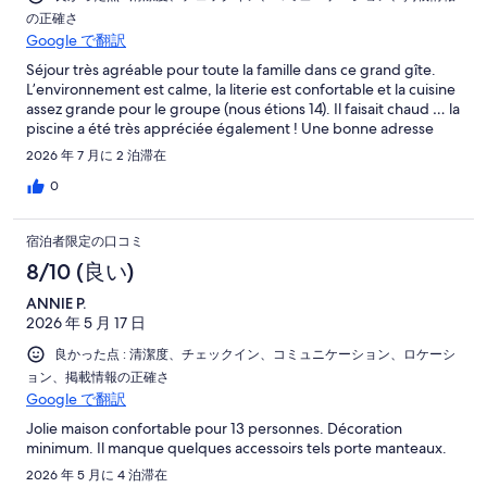
の正確さ
Google で翻訳
Séjour très agréable pour toute la famille dans ce grand gîte.
L’environnement est calme, la literie est confortable et la cuisine
assez grande pour le groupe (nous étions 14). Il faisait chaud … la
piscine a été très appréciée également ! Une bonne adresse
2026 年 7 月に 2 泊滞在
0
宿泊者限定の口コミ
8/10 (良い)
ANNIE P.
2026 年 5 月 17 日
良かった点 : 清潔度、チェックイン、コミュニケーション、ロケーシ
ョン、掲載情報の正確さ
Google で翻訳
Jolie maison confortable pour 13 personnes. Décoration
minimum. Il manque quelques accessoirs tels porte manteaux.
2026 年 5 月に 4 泊滞在