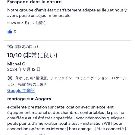
Escapade dans la nature
Notre groupe d'amis était parfaitement adapté au lieu et nous y
avons passé un séjour mémorable.
2025 年 5 月に 2 泊滞在
0
宿泊者限定の口コミ
10/10 (非常に良い)
Michel G.
2024 年 9 月 12 日
良かった点 : 清潔度、チェックイン、コミュニケーション、ロケーシ
ョン、掲載情報の正確さ
Google で翻訳
mariage sur Angers
excellente prestation sur cette location avec un excellent
équipement matériel et des chambres confortables ; la piscine
chauffée a aussi été très appréciée ; avec néanmoins quelques
petits points d'amélioration souhaités : - installation WIFI pour
connection opérateurs internet ( hors orange : j'étais connecté )
- absence d'une petite TV - absence de tringles de suspension