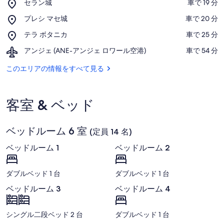
Place,
セラン城
‪車で 19 分‬
セ
地図で表示
Place,
プレシ マセ城
‪車で 20 分‬
ラ
プ
ン
Place,
テラ ボタニカ
‪車で 25 分‬
レ
城
テ
シ
Airport,
アンジェ (ANE-アンジェ ロワール空港)
‪車で 54 分‬
ラ
マ
ア
ボ
セ
ン
このエリアの情報をすべて見る
タ
城
ジ
ニ
ェ
カ
(ANE-
客室 & ベッド
ア
ン
ジ
ベッドルーム 6 室
ェ
(定員 14 名)
ロ
ベッドルーム 1
ベッドルーム 2
ワ
ー
ル
ダブルベッド 1 台
ダブルベッド 1 台
空
港)
ベッドルーム 3
ベッドルーム 4
シングル二段ベッド 2 台
ダブルベッド 1 台