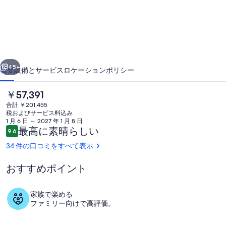
の
写
真
ギ
前へ
次へ
45+
概要
設備とサービス
ロケーション
ポリシー
ャ
ラ
現
￥57,391
在
合計 ￥201,455
リ
の
税およびサービス料込み
料
1 月 6 日 ～ 2027 年 1 月 8 日
ー
金
口
最高に素晴らしい
9.6
10段階中9.6
は
コ
34 件の口コミをすべて表示
￥57,391
ミ
で
す
おすすめポイント
施設の敷地
家族で楽める
ファミリー向けで高評価。