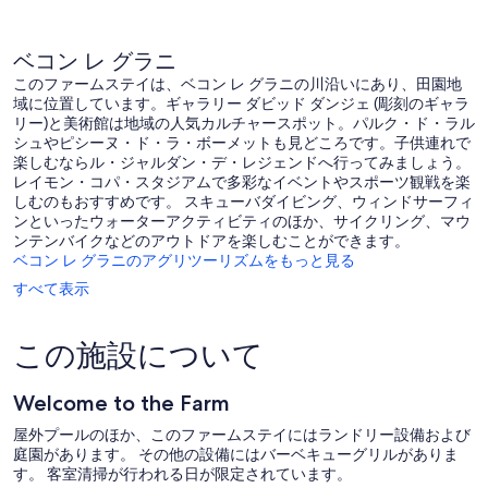
し
ら
い、
し
口
い、
ベコン レ グラニ
コ
口
このファームステイは、ベコン レ グラニの川沿いにあり、田園地
ミ
コ
域に位置しています。ギャラリー ダビッド ダンジェ (彫刻のギャラ
47
ミ
リー)と美術館は地域の人気カルチャースポット。パルク・ド・ラル
件
8
シュやピシーヌ・ド・ラ・ボーメットも見どころです。子供連れで
件
件
楽しむならル・ジャルダン・デ・レジェンドへ行ってみましょう。
の
件
レイモン・コパ・スタジアムで多彩なイベントやスポーツ観戦を楽
口
の
しむのもおすすめです。 スキューバダイビング、ウィンドサーフィ
コ
口
ンといったウォーターアクティビティのほか、サイクリング、マウ
ミ
コ
ンテンバイクなどのアウトドアを楽しむことができます。
ミ
ベコン レ グラニのアグリツーリズムをもっと見る
すべて表示
この施設について
Welcome to the Farm
屋外プールのほか、このファームステイにはランドリー設備および
庭園があります。 その他の設備にはバーベキューグリルがありま
す。 客室清掃が行われる日が限定されています。