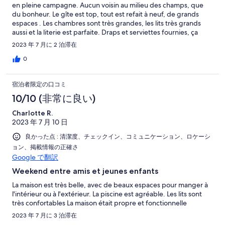
en pleine campagne. Aucun voisin au milieu des champs, que
du bonheur. Le gîte est top, tout est refait à neuf, de grands
espaces . Les chambres sont très grandes, les lits très grands
aussi et la literie est parfaite. Draps et serviettes fournies, ça
c'est très agréable aussi. Le coin piscine permet de vivre de
2023 年 7 月に 2 泊滞在
bons moments. Nous avions prévus de visiter les alentours mais
nous nous sentions tellement bien dans ce gîte que nous
0
sommes restés sur place. Beaucoup de place extérieur,
pétanque, molky et possibilité de faire une bonne sieste à l'abri
宿泊者限定の口コミ
sous les arbres. On garde l'adresse!!! merci pour votre accueil!
10/10 (非常に良い)
Charlotte R.
2023 年 7 月 10 日
良かった点 : 清潔度、チェックイン、コミュニケーション、ロケーシ
ョン、掲載情報の正確さ
Google で翻訳
Weekend entre amis et jeunes enfants
La maison est très belle, avec de beaux espaces pour manger à
l'intérieur ou à l'extérieur. La piscine est agréable. Les lits sont
très confortables La maison était propre et fonctionnelle
2023 年 7 月に 3 泊滞在