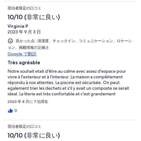
Venez qui que vous soyez et en nombre : aucune déception.
宿泊者限定の口コミ
Mille mercis Alix.
10/10 (非常に良い)
Virginie P.
2023 年 9 月 3 日
良かった点 : 清潔度、チェックイン、コミュニケーション、ロケーシ
ョン、掲載情報の正確さ
Google で翻訳
Très agréable
Notre souhait etait d'être au calme avec assez d'espace pour
vivre à l'exterieur et à l'interieur. La maison a complètement
répondu à nos attentes. La piscine est sécurisée. On peut
egalement trier les dechets et s'il y avait un composte se serait
ideal. La literie est très confortable et c'est grandement
appreciable. L'equipement permet d'accueillir les grandes
2023 年 8 月に 7 泊滞在
familles. Pour finir, notre hote s'est toujours rendu disponible
dès que necessaire. Nous recommandons cette maison.
0
宿泊者限定の口コミ
10/10 (非常に良い)