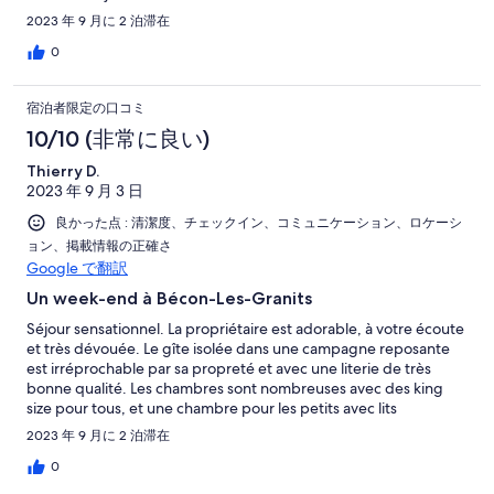
2023 年 9 月に 2 泊滞在
0
宿泊者限定の口コミ
10/10 (非常に良い)
Thierry D.
2023 年 9 月 3 日
良かった点 : 清潔度、チェックイン、コミュニケーション、ロケーシ
ョン、掲載情報の正確さ
Google で翻訳
Un week-end à Bécon-Les-Granits
Séjour sensationnel. La propriétaire est adorable, à votre écoute
et très dévouée. Le gîte isolée dans une campagne reposante
est irréprochable par sa propreté et avec une literie de très
bonne qualité. Les chambres sont nombreuses avec des king
size pour tous, et une chambre pour les petits avec lits
superposés. La cuisine est géniale avec un équipement complet
2023 年 9 月に 2 泊滞在
et la piscine située dans un petit patio a fait la joie des petits .. et
des grands. Et tout à disposition: grandes tables intérieure et
0
extérieure, nombreuses chaises et transats, barbecue etc...