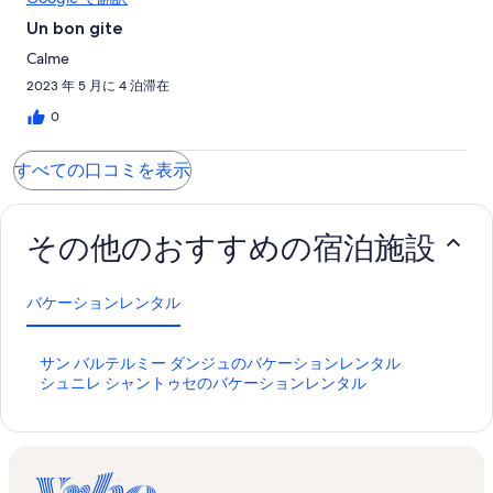
Un bon gite
Calme
2023 年 5 月に 4 泊滞在
0
すべての口コミを表示
その他のおすすめの宿泊施設
バケーションレンタル
サ
サン バルテルミー ダンジュのバケーションレンタル
ン
シ
シュニレ シャントゥセのバケーションレンタル
バ
ュ
ル
ニ
テ
レ
ル
シ
ミ
ャ