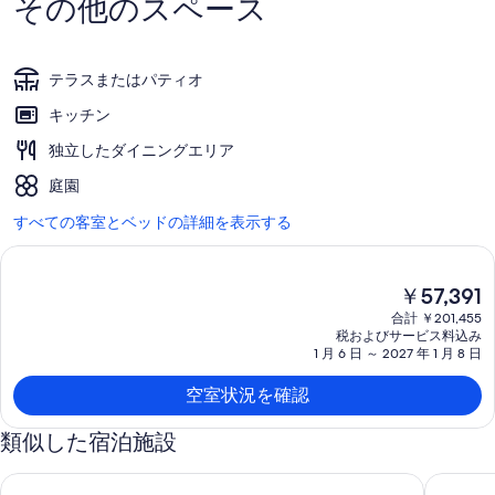
その他のスペース
テラスまたはパティオ
キッチン
独立したダイニングエリア
庭園
すべての客室とベッドの詳細を表示する
現
￥57,391
在
合計 ￥201,455
の
税およびサービス料込み
料
1 月 6 日 ～ 2027 年 1 月 8 日
金
は
空室状況を確認
￥57,391
で
類似した宿泊施設
す
Small 19th-century house surrounded by vines, Domaine viti
ロワール渓