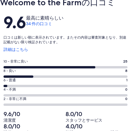
Welcome to the Farmの口コミ
口
9.6
最高に素晴らしい
コ
34 件の口コミ
ミ
口コミは新しい順に表示されています。またその内容は審査対象となり、別途
記載がない限り検証されています。
新
詳細はこちら
し
い
評
10 - 非常に良い
25
ウ
価
ィ
評
8 - 良い
8
10
ン
価
評
-
6 - 普通
1
ド
8
ウ
34
価
評
-
4 - 不満
0
で
件
6
34
価
開
評
の
-
2 - 非常に不満
0
く
件
4
34
価
口
の
-
件
2
コ
9.6/10
8.0/10
34
口
の
-
ミ
清潔度
スタッフとサービス
件
コ
34
口
中
8.0/10
4.0/10
の
ミ
件