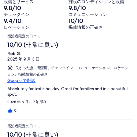
コ
25
設備とサービス
施設のコンディションと設備
口
中
の
ミ
件
9.8/10
9.8/10
コ
8
口
中
が
チェックイン
コミュニケーション
ミ
件
コ
1
9.4/10
10/10
非
中
が
ミ
件
常
ロケーション
掲載情報の正確さ
0
良
中
口
が
に
件
宿泊者限定の口コミ
い
0
普
良
コ
が
10/10 (非常に良い)
件
通
い
不
ミ
が
Rob G.
満
2025 年 9 月 3 日
非
常
良かった点 : 清潔度、チェックイン、コミュニケーション、ロケーシ
に
ョン、掲載情報の正確さ
不
Google で翻訳
満
Absolutely fantastic holiday. Great for families and in a beautiful
spot.
2025 年 8 月に 7 泊滞在
0
宿泊者限定の口コミ
10/10 (非常に良い)