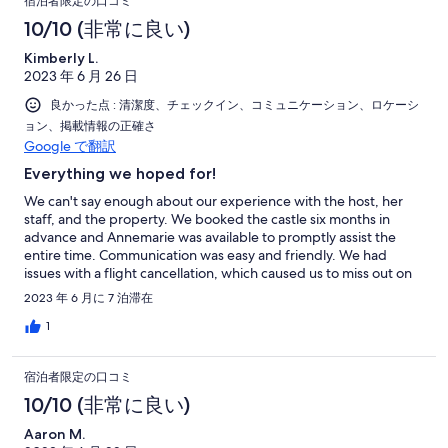
宿泊者限定の口コミ
10/10 (非常に良い)
Kimberly L.
2023 年 6 月 26 日
良かった点 : 清潔度、チェックイン、コミュニケーション、ロケーシ
ョン、掲載情報の正確さ
Google で翻訳
Everything we hoped for!
We can't say enough about our experience with the host, her
staff, and the property. We booked the castle six months in
advance and Annemarie was available to promptly assist the
entire time. Communication was easy and friendly. We had
issues with a flight cancellation, which caused us to miss out on
an entire day of our Ireland trip. Annmarie asked us for a grocery
2023 年 6 月に 7 泊滞在
list and had the food waiting for us at the castle. The castle was
lovely! It was such a unique accommodation experience. We
1
were sad to leave! Many thanks to Geradline (housekeeper), her
husband, and David Scully (boatman) for their hospitality! Please
宿泊者限定の口コミ
book this castle property! You won't regret it.
10/10 (非常に良い)
Aaron M.