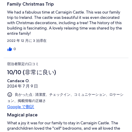
Family Christmas Trip
We had a fabulous time at Carraigin Castle. This was our family
trip to Ireland. The castle was beautiful it was even decorated
with Christmas decorations, including a tree! The history of this
building is fascinating. A lovely relaxing time was shared by the
entire family!
2022 年 12 月に 3 泊滞在
0
宿泊者限定の口コミ
10/10 (非常に良い)
Candace O.
2024 年 7 月 9 日
良かった点 : 清潔度、チェックイン、コミュニケーション、ロケーシ
ョン、掲載情報の正確さ
Google で翻訳
Magical place
What a joy it was for our family to stay in Carraigin Castle. The
grandchildren loved the "cell" bedrooms, and we all loved the