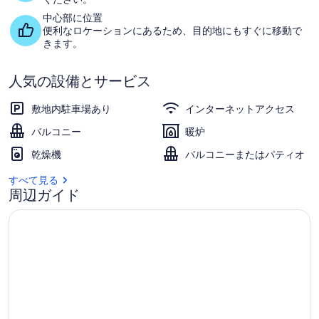
の
中心部に位置
便利なロケーションにあるため、目的地にもすぐに移動で
湖
きます。
畔
人気の設備とサービス
の
城
敷地内駐車場あり
インターネットアクセス
の
バルコニー
暖炉
写
乾燥機
バルコニーまたはパティオ
真
すべて見る
周辺ガイド
ギ
ャ
ラ
リ
ー