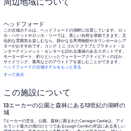
周辺地域について
￥40,994
ィ
シ
ら
口
セ
テ
し
コ
ン
ィ
い、
ミ
タ
セ
口
10
ヘッドフォード
ー
ン
コ
件
この古城ホテルは、ヘッドフォードの湖畔に位置しています。ロッ
タ
ミ
件
ホ・ハケットやロッホ・リーでは、美しい自然を堪能できます。文
ー
1
の
化的な雰囲気を楽しむなら、静かなる男博物館やタウンホールシア
件
口
ターがおすすめです。コング ミニ ゴルフ クラブとプラネット・エ
件
コ
ンターテインメント・センターも訪れる価値のあるスポットです。
の
ミ
モーターボート、釣りといったウォーターアクティビティのほか、
口
サイクリング、乗馬などのアウトドアを楽しむことができます。
コ
ヘッドフォードの古城ホテルをもっと見る
ミ
すべて表示
この施設について
13エーカーの公園と森林にある13世紀の湖畔の
城
7エーカーの芝生、公園、森林に囲まれたCarraigin Castleは、アイ
ルランド最大の湖のひとつであるLough Corribの岸辺にある美しい