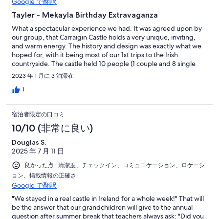
Google で翻訳
Tayler - Mekayla Birthday Extravaganza
What a spectacular experience we had. It was agreed upon by
our group, that Carraigin Castle holds a very unique, inviting,
and warm energy. The history and design was exactly what we
hoped for, with it being most of our 1st trips to the Irish
countryside. The castle held 10 people (1 couple and 8 single
adults) comfortably to sleep, and a dinner party of 21 people
2023 年 1 月に 3 泊滞在
total. Geraldine was quite responsive and delightful, as well as
Tina, who provided all the catering for the dinner. Our only wish
1
is that we had more time to stay! We hope to return in the
summer at some point, as the grounds were equally as
宿泊者限定の口コミ
enchanting! To have an opportunity to use the boat on the lake
would be a dream. Highly recommend it if the time of year
10/10 (非常に良い)
allows it. Overall, everyone was extremely pleased with this
Douglas S.
castle. It was just the right amount of charm in every way.
2025 年 7 月 11 日
良かった点 : 清潔度、チェックイン、コミュニケーション、ロケーシ
ョン、掲載情報の正確さ
Google で翻訳
"We stayed in a real castle in Ireland for a whole week!" That will
be the answer that our grandchildren will give to the annual
question after summer break that teachers always ask: "Did you