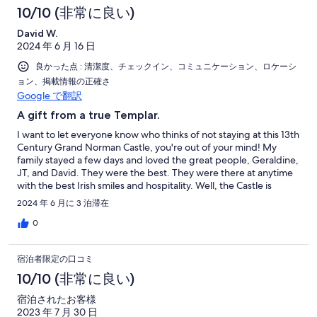
were as tasty as on the first day! Thanks to David‘s perfect
10/10 (非常に良い)
introduction to the boat we were able to drive around on the
David W.
lake which we totally enjoyed. We also received additional great
2024 年 6 月 16 日
advice from his family and Tina where to go while being in this
part of Ireland so that we saw some impressive places away
良かった点 : 清潔度、チェックイン、コミュニケーション、ロケーシ
from the crowds. Therefore thanks to everyone involved!
ョン、掲載情報の正確さ
Google で翻訳
A gift from a true Templar.
I want to let everyone know who thinks of not staying at this 13th
Century Grand Norman Castle, you're out of your mind! My
family stayed a few days and loved the great people, Geraldine,
JT, and David. They were the best. They were there at anytime
with the best Irish smiles and hospitality. Well, the Castle is
AMAZING!! The Castle is absolutely built to Norman
2024 年 6 月に 3 泊滞在
Architectural plans, and there are treasures everywhere in the
construction, and with the Deco inside. Throughout the Castle,
0
many treasures are awaiting your stay! Our family loved every
minute and every experience that we had and would of stayed
宿泊者限定の口コミ
longer, but this is a place that everyone should visit. I Tip My
"Texan Hat" to those who are involved in letting my family stay.
10/10 (非常に良い)
The memories built there together will out live any other family
宿泊されたお客様
adventures. I would tell you more, but I need to book another
2023 年 7 月 30 日
stay! Before you:) Thank you to Geraldine, JT, and David!!! see