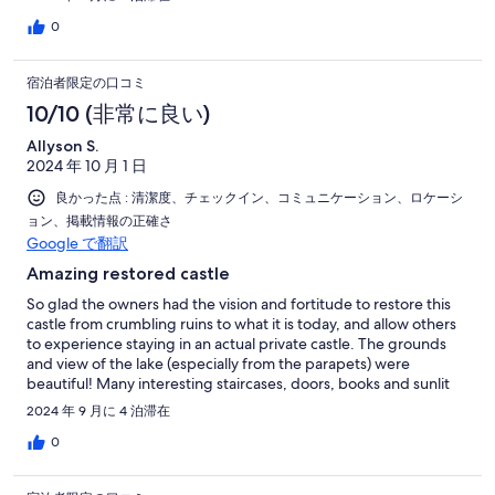
restrictions and made lots of homemade scones and jams, etc.
for us.The owner, AnnMarie was very good at promptly
0
corresponding and replying to our questions.Thank you so
much for a wonderful stay!
宿泊者限定の口コミ
10/10 (非常に良い)
Allyson S.
2024 年 10 月 1 日
良かった点 : 清潔度、チェックイン、コミュニケーション、ロケーシ
ョン、掲載情報の正確さ
Google で翻訳
Amazing restored castle
So glad the owners had the vision and fortitude to restore this
castle from crumbling ruins to what it is today, and allow others
to experience staying in an actual private castle. The grounds
and view of the lake (especially from the parapets) were
beautiful! Many interesting staircases, doors, books and sunlit
window seats. The large fireplace and dining table were great
2024 年 9 月に 4 泊滞在
for gathering around. Definitely a memorable stay.
0