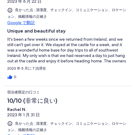
2023 年 6 月 22 日
良かった点 : 清潔度、チェックイン、コミュニケーション、ロケーシ
ョン、掲載情報の正確さ
Google で翻訳
Unique and beautiful stay
It's been a few weeks since we returned from Ireland, and we
still can't get over it. We stayed at the castle for a week, and it
was a wonderful home base for day trips to all of southwest
Ireland. My only wish is that we had reserved a day to just hang
out at the castle and enjoy it before heading home. The owners
were responsive and clearly take pride in their property,
2023 年 5 月に 7 泊滞在
Geraldine the housekeeper was lovely (as was Bob the dog who
made a welcome appearance), the boat guide (whose name I
0
just forgot), and we enjoyed the dinner from Tina. However, we
felt bad needing to throw away so many leftovers, so perhaps
宿泊者限定の口コミ
try to request LESS food unless you know that you'll be around
for leftovers. Next time I'd also bring a hammock to hang and
10/10 (非常に良い)
laze in the amazing forest area. We didn't realize how beautiful
Rachel N.
the total setting is for the castle, with landscaping, forests, and a
2023 年 1 月 31 日
giant lake. 10/10 would recommend staying here.
良かった点 : 清潔度、チェックイン、コミュニケーション、ロケーシ
ョン、掲載情報の正確さ