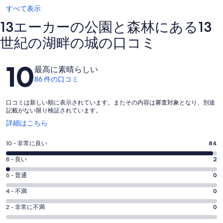
すべて表示
13エーカーの公園と森林にある13
世紀の湖畔の城の口コミ
口
10
最高に素晴らしい
コ
86 件の口コミ
ミ
口コミは新しい順に表示されています。またその内容は審査対象となり、別途
記載がない限り検証されています。
新
詳細はこちら
し
い
評
10 - 非常に良い
84
ウ
価
ィ
評
8 - 良い
2
10
ン
価
評
-
6 - 普通
0
ド
8
ウ
86
価
評
-
4 - 不満
0
で
件
6
86
価
開
評
の
-
2 - 非常に不満
0
く
件
4
86
価
口