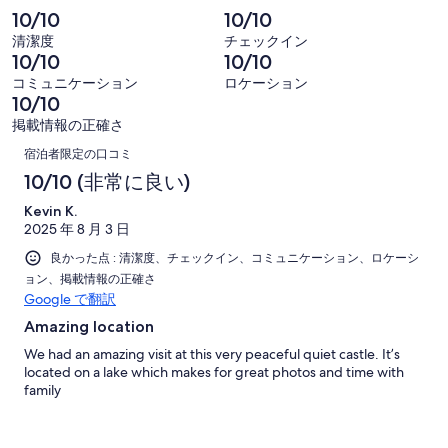
の
-
件
2
コ
10/10
10/10
86
口
の
-
ミ
清潔度
チェックイン
件
コ
86
口
中
10/10
10/10
の
ミ
件
コ
84
コミュニケーション
ロケーション
口
中
の
ミ
件
10/10
コ
2
口
中
が
掲載情報の正確さ
ミ
件
コ
0
口
非
中
が
宿泊者限定の口コミ
ミ
件
常
0
コ
良
10/10 (非常に良い)
中
が
に
件
い
0
ミ
普
良
Kevin K.
が
件
2025 年 8 月 3 日
通
い
不
が
良かった点 : 清潔度、チェックイン、コミュニケーション、ロケーシ
満
非
ョン、掲載情報の正確さ
常
Google で翻訳
に
Amazing location
不
We had an amazing visit at this very peaceful quiet castle. It’s
満
located on a lake which makes for great photos and time with
family