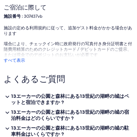
ホールと同じレベルにはキングサイズのベッドとバスルーム付きの
ご宿泊に際して
オーク材のダブルベッドルームがあります。 石造りの階段がこのマ
施設番号 :
307437vb
スターベッドルームの上に上がり、大ホールを見下ろす家族ロフト
ルームになります。 もう一つの巻上げ階段がコーナータワーの小さ
施設の定める利用規約に従って、追加ゲスト料金がかかる場合があ
なシングルベッドルームに通じています。 両方の2階の客室から、
ります
Lough CorribとConnemaraとMayoの丘、Galway湾の反対側にある
Clareの素晴らしい景色を見渡すことができます。
場合により、チェックイン時に政府発行の写真付き身分証明書と付
随費用精算のためのクレジットカード / デビットカードのご提示、
残りの一人は下の一階にある4つの居心地の良い「ヴォールト」で
または現金でのデポジットのお支払いが必要です
眠り、壁にはタペストリーやその他の作品も並んでいます。 ヴォー
すべて表示
ルトは、オーク材の木製のパーティション、アーチ、アーチ型の天
井など、絵のように美しい魅力があります。 4人で最大のVault I
は、二段ベッドで寝ており、忙しい10代の人にはかなりの大きさの
よくあるご質問
作業台と椅子があり、窓掛けには1〜2人用のミニソファがありま
す。 Vault II（off No. 1）には、ダブルベッドと同様の窓座がありま
す。 ヴォールトIII（同じく1番）は、ダブルベッド1台とシングルベ
ッド1台と窓座を備えています。 Vault IIIはVault IVにアクセスするこ
13エーカーの公園と森林にある13世紀の湖畔の城はペ
とができます。Vault IVは、芝生の上に立つ石の日時計を見渡す3つ
ットと宿泊できますか ?
の明るいゴシック様式の窓付きの小さなシングルルームです。
13エーカーの公園と森林にある13世紀の湖畔の城の宿
泊料金はどのくらいですか ?
キーワード：マナー
13エーカーの公園と森林にある13世紀の湖畔の城の駐
車料金はいくらですか ?