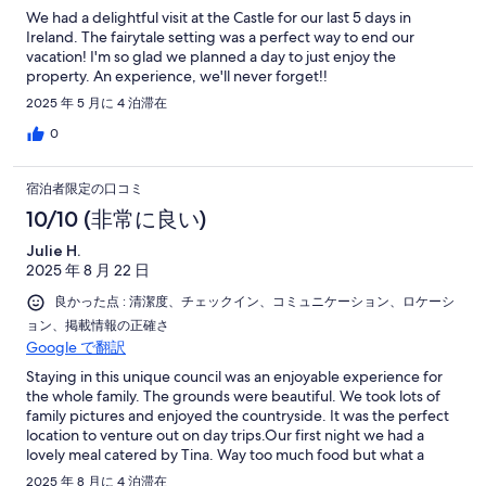
We had a delightful visit at the Castle for our last 5 days in
Ireland. The fairytale setting was a perfect way to end our
vacation! I'm so glad we planned a day to just enjoy the
property. An experience, we'll never forget!!
2025 年 5 月に 4 泊滞在
0
宿泊者限定の口コミ
10/10 (非常に良い)
Julie H.
2025 年 8 月 22 日
良かった点 : 清潔度、チェックイン、コミュニケーション、ロケーシ
ョン、掲載情報の正確さ
Google で翻訳
Staying in this unique council was an enjoyable experience for
the whole family. The grounds were beautiful. We took lots of
family pictures and enjoyed the countryside. It was the perfect
location to venture out on day trips.Our first night we had a
lovely meal catered by Tina. Way too much food but what a
wonderful treat! She was able to cater to our mini dietary
2025 年 8 月に 4 泊滞在