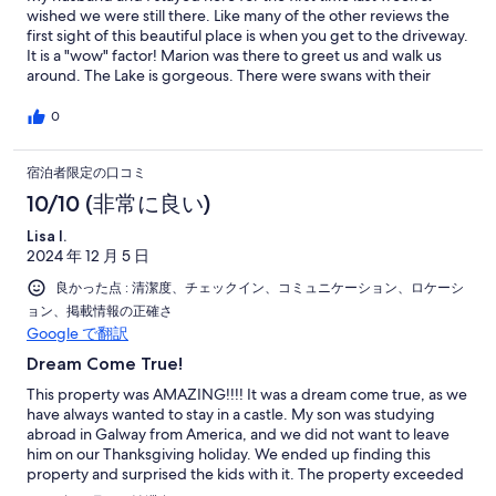
wished we were still there. Like many of the other reviews the
first sight of this beautiful place is when you get to the driveway.
It is a "wow" factor! Marion was there to greet us and walk us
around. The Lake is gorgeous. There were swans with their
babies swimming along the shore line with the cattle, sheep and
the geese on the property across from the castle. The sights &
0
sounds were wonderful. We used the main bedroom &
bathroom attached & the downstairs bathroom, plenty of hot
宿泊者限定の口コミ
water. Large, wonderful fireplace in the living room. Even
though we had Perfect weather, mid 60's with lots of sunshine
10/10 (非常に良い)
we did use the fireplace each evening after our touring around.
My husband used the boat a lot & enjoyed both the fishing &
Lisa I.
the beauty of being out on the Lake. I would recommend it. The
2024 年 12 月 5 日
castle is private, beautiful and quiet. Washer & dryer was nice to
良かった点 : 清潔度、チェックイン、コミュニケーション、ロケーシ
have, the kitchen was small but fine, wi-fi is available. Like I said,
ョン、掲載情報の正確さ
we wish we were still there enjoying the views, the fire and the
Google で翻訳
sheer beauty of Carraigin Castle.
Dream Come True!
This property was AMAZING!!!! It was a dream come true, as we
have always wanted to stay in a castle. My son was studying
abroad in Galway from America, and we did not want to leave
him on our Thanksgiving holiday. We ended up finding this
property and surprised the kids with it. The property exceeded
any picture and was so cozy and grand at the same time. There