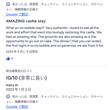
良かった点 : 清潔度、チェックイン、コミュニケーション、ロケーシ
ョン、掲載情報の正確さ
Google で翻訳
AMAZING castle stay
What an incredible stay!!! Very authentic--loved to see all the
work and effort that went into lovingly restoring this castle. We
had an amazing stay. The grounds are also amazing as is the
opportunity to go out on Lake. The dinner ( that you can order)
the first night is so incredible and so generous we ate from it for
days afterwords. It was a dream vacation for my 60th birthday in
2023 年 8 月に 9 泊滞在
the land of my birth and it was worth every penny! An excellent
stay for grownups and younger ones alike!!!
0
宿泊者限定の口コミ
10/10 (非常に良い)
mary m.
2023 年 1 月 2 日
良かった点 : 清潔度、チェックイン、コミュニケーション、ロケーシ
ョン、掲載情報の正確さ
Google で翻訳