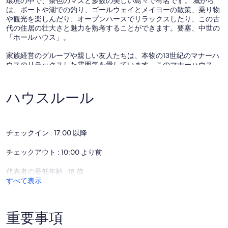
環境の中で、茶色のマスと多数の美しい島々で有名です。 城から
は、ボートや湖での釣り、ゴールウェイとメイヨーの散策、乗り物
や観光を楽しんだり、オープンハースでリラックスしたり、この古
代の住居の壮大さと魅力を熟考することができます。要塞、中世の
「ホールハウス」。
家族経営のグループや親しい友人たちは、本物の13世紀のマナーハ
ウスのリラックスした雰囲気を愛しています。このマナーハウス
は、2世紀以上に渡って瓦礫の屋根のない廃墟として衰えた後、現
在のオーナーによって修復されました。 Carraiginの教会のような構
造は、木々に囲まれたPleasure Groundの向こう側の通りに達して
ハウスルール
います。 1970年代に建物が修復された際に、実際に古風であると誤
認されていた、古風で釘付けにされた1階の正面玄関は、実際に所
有者によって作られました。 角を曲がって、印象的な石の階段は、
壮大な、オーク材の巨大なホールに別の壮大な入り口につながる芝
チェックイン : 17:00 以降
生と木の煙の快適な香りを提供する石造りの広い暖炉を備えていま
す。
チェックアウト : 10:00 より前
大ホールは、城の中心的なリビングとダイニングエリアです。 快適
代表者の最低年齢 : 18 歳
なモダンな家具と古いオーク材を使用しています。 その白い壁に
すべて表示
は、タペストリー、古代の王様や騎士のブラス・ラビングの肖像
画、ゴールウェイのガレオン（紋章のような）が特徴的な壮麗なト
リプティクなどのアートが広範囲に飾られています。 隣にある小さ
くても設備の整ったキッチンがあり、プレジャーグラウンドの高木
重要事項
を一望できます。