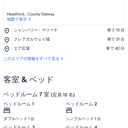
Headford,, County Galway
地図で表示
Place,
シャンバリー・マリーナ
‪車で 15 分‬
シ
地図で表示
Place,
クレアガルウェイ城
‪車で 31 分‬
ャ
ク
ン
Place,
エア広場
‪車で 40 分‬
レ
バ
エ
ア
リ
ア
このエリアの情報をすべて見る
ガ
ー・
広
ル
マ
場
ウ
リ
ェ
ー
客室 & ベッド
イ
ナ
城
ベッドルーム 7 室
(定員 12 名)
ベッドルーム 1
ベッドルーム 2
ダブルベッド 1 台
シングルベッド 1 台
ベッドルーム 3
ベッドルーム 4