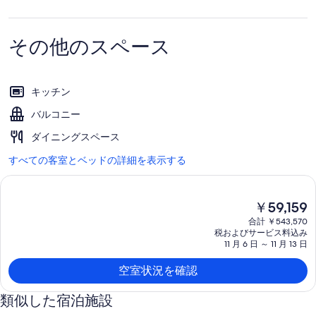
その他のスペース
キッチン
バルコニー
ダイニングスペース
すべての客室とベッドの詳細を表示する
現
￥59,159
在
合計 ￥543,570
の
税およびサービス料込み
料
11 月 6 日 ～ 11 月 13 日
金
は
空室状況を確認
￥59,159
で
類似した宿泊施設
す