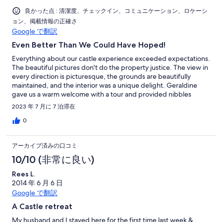
you soon, hopefully. Thank you JM-Sir, you are a great MAN!
良かった点 : 清潔度、チェックイン、コミュニケーション、ロケーシ
ョン、掲載情報の正確さ
Google で翻訳
Even Better Than We Could Have Hoped!
Everything about our castle experience exceeded expectations.
The beautiful pictures don't do the property justice. The view in
every direction is picturesque, the grounds are beautifully
maintained, and the interior was a unique delight. Geraldine
gave us a warm welcome with a tour and provided nibbles
(bread, fruit, crackers) that lasted for days. We took the advice
2023 年 7 月に 7 泊滞在
of other reviews and had our first night catered by Tina which
provided not only a delicious meal, but leftovers for days, and
0
after that, still enough to make ourselves a stew. David gave us a
tour of the lake on the fishing boat that is provided. Like
アーカイブ済みの口コミ
everyone we encountered, he was friendly and informative. The
interior was plenty spacious for our group of 8. There are a total
10/10 (非常に良い)
of ten beds with 4 of them being queens (?) and very
Rees L.
comfortable. My youngest daughter loved the small room in the
2014 年 6 月 6 日
"tower." Any questions or issues that came up were handled
promptly (Geraldine lives close by). Everyone was delighted
Google で翻訳
with our stay. I can't say enough good things about the
A Castle retreat
experience!
My husband and I stayed here for the first time last week &