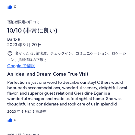
0
宿泊者限定の口コミ
10/10 (非常に良い)
Barb R.
2023 年 9 月 20 日
良かった点 : 清潔度、チェックイン、コミュニケーション、ロケーシ
ョン、掲載情報の正確さ
Google で翻訳
An Ideal and Dream Come True Visit
Perfection is just one word to describe our stay! Others would
be superb accommodations, wonderful scenery, delightful local
flavor, and superior guest relations! Geraldine Egan is a
wonderful manager and made us feel right at home. She was
thoughtful and considerate and took care of us in splendid
fashion. The meal awaiting us upon our arrival was a fabulous
2023 年 9 月に 3 泊滞在
spread prepared by the talented Tina Matthews. The entire visit
was such a great experience, one that made our hearts smile.
0