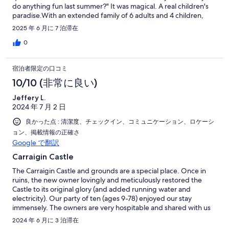
do anything fun last summer?" It was magical. A real children's
paradise.With an extended family of 6 adults and 4 children,
there was plenty of room for everyone. The grand hall is
2025 年 6 月に 7 泊滞在
amazing with a long table for dining, a huge hearth, and
sectional sofas for sitting to enjoy a cozy fire. When I saw that
0
the kids were playing "Twister", I thought that someone had
packed it along, but it came from a well stocked cabinet of
宿泊者限定の口コミ
games for children.The castle itself is nicely located near
Headford and Galway. We made day trips to many attractions
10/10 (非常に良い)
such as the Cliffs of Moher, which has an amazing new visitor's
Jeffery L.
center.We are grateful to Annmarie and Christopher Murphy for
2024 年 7 月 2 日
restoring the castle to its magnificent condition. They had the
vision to see what could be reborn from a ruin and the passion
良かった点 : 清潔度、チェックイン、コミュニケーション、ロケーシ
to see it through. From the castle's guestbook one can see that
ョン、掲載情報の正確さ
it has delighted generations of guests.
Google で翻訳
Carraigin Castle
The Carraigin Castle and grounds are a special place. Once in
ruins, the new owner lovingly and meticulously restored the
Castle to its original glory (and added running water and
electricity). Our party of ten (ages 9-78) enjoyed our stay
immensely. The owners are very hospitable and shared with us
the history of the site. As descendants of George Staunton on
2024 年 6 月に 3 泊滞在
my mother's side, the time at the Castle and at Cargin Cemetery