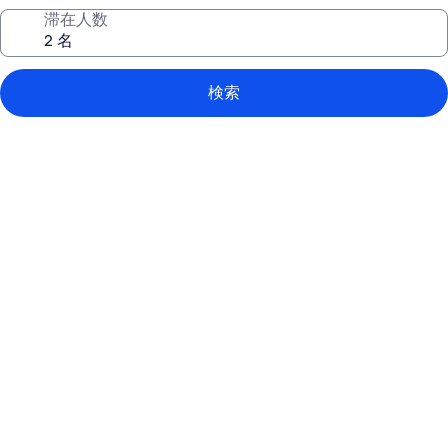
滞在人数
検索
13
エ