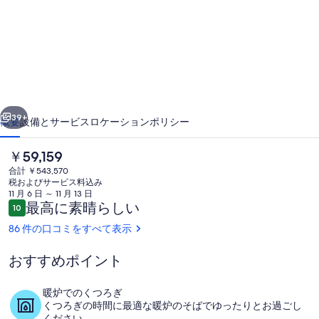
ー
カ
ー
の
公
前へ
次へ
園
39+
概要
設備とサービス
ロケーション
ポリシー
と
現
￥59,159
森
在
合計 ￥543,570
林
の
税およびサービス料込み
料
11 月 6 日 ～ 11 月 13 日
に
金
口
最高に素晴らしい
10
10段階中10
は
コ
あ
86 件の口コミをすべて表示
￥59,159
ミ
で
る
す
おすすめポイント
13
航空写真
世
暖炉でのくつろぎ
くつろぎの時間に最適な暖炉のそばでゆったりとお過ごし
紀
ください。