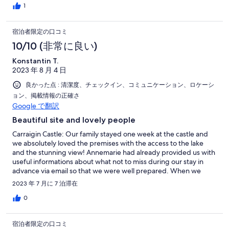
held special meaning for us. Geraldine is a delightful
1
housekeeper. We recommend that you retain Tina to cater your
first meal (an enormous feast) as the leftovers (along with soda
宿泊者限定の口コミ
bread, scones and fruit) will fill your party for several days. We
would have liked to take the boat out onto Lough Corrib but
10/10 (非常に良い)
some flight cancellations affected our opportunity to use the
Konstantin T.
boat. The white castle, verdant green landscaping, and the
2023 年 8 月 4 日
reflection of the cloudy, blue sky on the lake is beautiful and
peaceful. We hope to return again for a longer stay.
良かった点 : 清潔度、チェックイン、コミュニケーション、ロケーシ
ョン、掲載情報の正確さ
Google で翻訳
Beautiful site and lovely people
Carraigin Castle: Our family stayed one week at the castle and
we absolutely loved the premises with the access to the lake
and the stunning view! Annemarie had already provided us with
useful informations about what not to miss during our stay in
advance via email so that we were well prepared. When we
arrived Geraldine gave us a warm welcome and showed us
2023 年 7 月に 7 泊滞在
around in the castle explaining everything we needed to know,
she also responded quickly to the questions we had during our
0
stay. Since we read so much praise about Tina‘s food we asked
her to cater for us on the first evening - and it was amazing!
宿泊者限定の口コミ
Some of the dishes lasted several days - and even then they