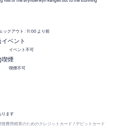
ing hills of the Brynderwyn Ranges out to the stunning
ミ
口
コ
ミ
ェックアウト : 11:00 より前
イベント
イベント不可
喫煙
喫煙不可
あります
随費用精算のためのクレジットカード / デビットカード