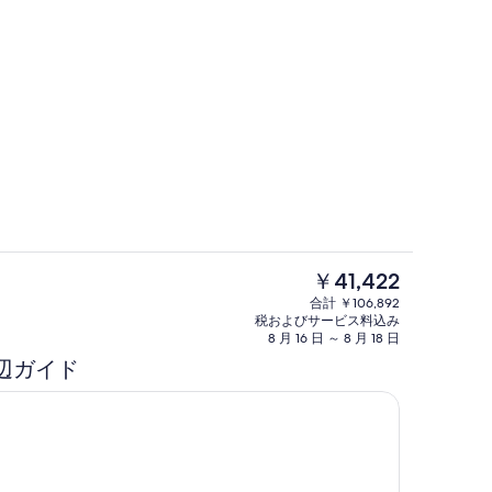
バスルーム
現
￥41,422
在
客室
合計 ￥106,892
の
税およびサービス料込み
料
8 月 16 日 ～ 8 月 18 日
金
辺ガイド
は
￥41,422
で
す