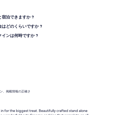
はペットと宿泊できますか ?
mの宿泊料金はどのくらいですか ?
mのチェックインは何時ですか ?
ョン、掲載情報の正確さ
for the biggest treat. Beautifully crafted stand alone