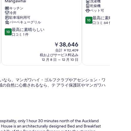
Mangawhai
洗濯機
-
ス
乾燥機
Beautifully
タ
キッチン
ペット可
appointed,
冷房
シ
10
駐車場利用可
最高に素晴らしい
modern,
ー
10
バーベキューグリル
段
口コミ 64 件
sunny
マ
階
home
ン
10
最高に素晴らしい
10
中
with
ガ
段
口コミ 1 件
10.0、
stunning
フ
階
現
￥38,646
最
estuary
ァ
中
在
高
views
イ
10.0、
合計 ￥112,409
の
に
Mangawhai
税およびサービス料込み
マ
税およ
最
料
素
12 月 8 日 ～ 12 月 10 日
5 月 4 日 ～
ン
高
金
晴
ガ
に
は
ら
フ
素
￥38,646
し
ァ
晴
たいなら、マンガワハイ・ゴルフクラブやアセンション・ワ
い、
イ
ら
域の自然に心癒されるなら、テ アライ保護区やマンガワハ
口
ヘ
し
コ
ッ
い、
ミ
ズ
口
64
コ
件
ミ
件
1
の
件
spitality, only 1 hour 30 minutes north of the Auckland
口
件
House is an architecturally designed Bed and Breakfast
コ
の