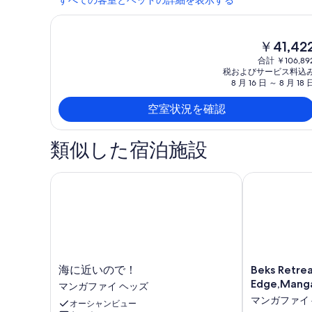
現
￥41,42
在
合計 ￥106,89
の
税およびサービス料込
料
8 月 16 日 ～ 8 月 18 
金
は
空室状況を確認
￥41,422
で
類似した宿泊施設
す
海に近いので！
Beks Retreat
海
Beks
海に近いので！
Beks Retrea
に
Retreat,Estua
Edge,Mang
マンガファイ ヘッズ
近
Edge,Mangaw
マンガファイ
オーシャンビュー
い
Heads