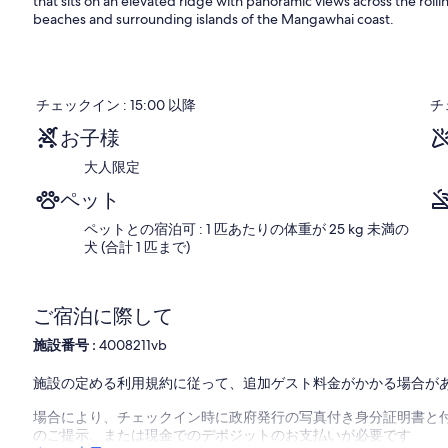
that sits on an elevated ridge with panoramic views across the roll
ト
口
beaches and surrounding islands of the Mangawhai coast.
可
コ
の
ミ
コ
テ
ー
チェックイン : 15:00 以降
チ
ジ。
お子様
マ
ン
大人限定
ガ
フ
ペット
ァ
イ
ペットとの宿泊可 : 1 匹あたりの体重が 25 kg 未満の
ヘ
犬 (合計 1 匹まで)
ッ
ズ
ご宿泊に際して
施設番号 :
4008211vb
施設の定める利用規約に従って、追加ゲスト料金がかかる場合が
場合により、チェックイン時に政府発行の写真付き身分証明書と付
のご提示、または現金でのデポジットのお支払いが必要です