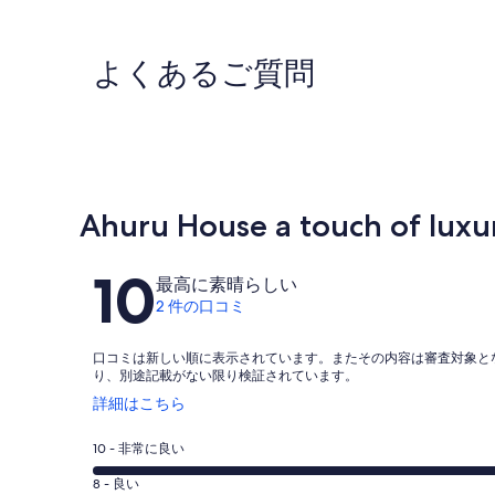
よくあるご質問
Ahuru House a touch of l
口
10
最高に素晴らしい
コ
2 件の口コミ
ミ
口コミは新しい順に表示されています。またその内容は審査対象と
り、別途記載がない限り検証されています。
新
詳細はこちら
し
い
評
10 - 非常に良い
ウ
価
ィ
評
8 - 良い