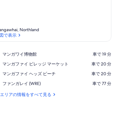
ngawhai, Northland
図で表示
地図で表示
Place,
マンガワイ博物館
‪車で 19 分‬
マ
Place,
マンガファイ ビレッジ マーケット
‪車で 20 分‬
ン
マ
ガ
Place,
マンガファイ ヘッズ ビーチ
‪車で 20 分‬
ン
ワ
マ
ガ
イ
Airport,
ファンガレイ (WRE)
‪車で 77 分‬
ン
フ
博
フ
ガ
ァ
物
ァ
エリアの情報をすべて見る
フ
イ
館
ン
ァ
ビ
ガ
イ
レ
レ
ヘ
ッ
イ
ッ
ジ
(WRE)
ズ
マ
ビ
ー
ー
ケ