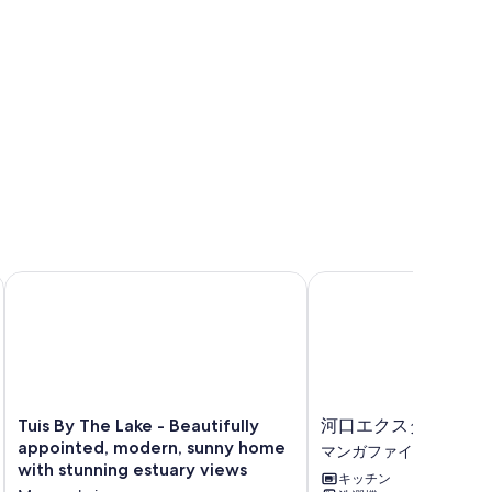
日当たりの良いかわいいペット可のコテージ。
Tuis By The Lake - Beautifully appointed, modern, sunny hom
河口エクスタシーマン
Tuis
河
Tuis By The Lake - Beautifully
河口エクスタシーマ
By
口
appointed, modern, sunny home
マンガファイ ヘッズ
The
エ
with stunning estuary views
キッチン
Lake
ク