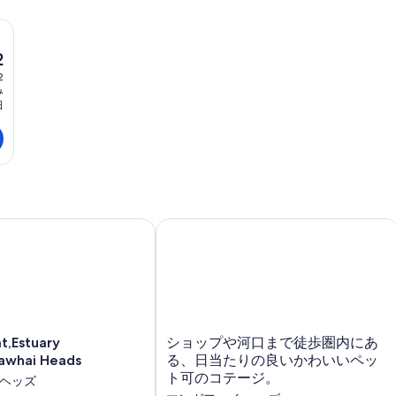
2
2
み
日
,Estuary Edge,Mangawhai Heads
ショップや河口まで徒歩圏内にある、
シ
t,Estuary
ショップや河口まで徒歩圏内にあ
ry
ョ
awhai Heads
る、日当たりの良いかわいいペッ
hai
ッ
ト可のコテージ。
 ヘッズ
プ