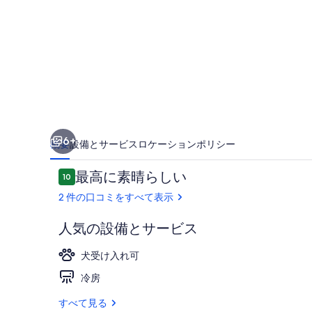
luxury
-
Tui
Room
の
写
真
6+
概要
設備とサービス
ロケーション
ポリシー
ギ
ャ
口
最高に素晴らしい
10
10段階中10
コ
ラ
2 件の口コミをすべて表示
ミ
リ
人気の設備とサービス
ー
客室
犬受け入れ可
冷房
すべて見る