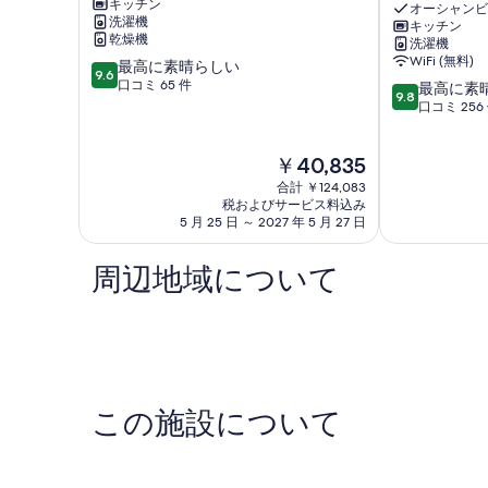
キッチン
の
マ
オーシャンビ
洗濯機
キッチン
で！
ン
乾燥機
洗濯機
マ
ガ
WiFi (無料)
10
最高に素晴らしい
ン
フ
9.6
段
口コミ 65 件
10
ガ
ァ
最高に素
9.8
階
段
フ
イ
口コミ 256
中
階
ァ
ヘ
9.6、
中
イ
ッ
現
￥40,835
最
9.8、
ヘ
ズ
在
高
最
ッ
合計 ￥124,083
の
に
高
ズ
税およびサービス料込み
料
素
5 月 25 日 ～ 2027 年 5 月 27 日
に
金
晴
素
は
ら
晴
周辺地域について
￥40,835
し
ら
い、
し
口
い、
コ
口
ミ
コ
65
ミ
件
256
この施設について
件
件
の
件
口
の
コ
口