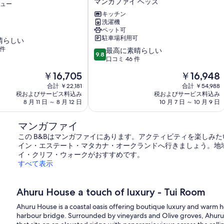
マンガファイ ヘッズ
ュー
や
河
キッチン
口
洗濯機
ペット可
ま
駐車場利用可
晴らしい
で
 件
徒
10
最高に素晴らしい
9.8
歩
段
口コミ 46 件
圏
階
現
現
￥16,705
￥16,948
内
中
在
在
に
9.8、
合計 ￥22,181
合計 ￥54,988
の
の
税およびサービス料込み
あ
税およびサービス料込み
最
料
料
8 月 11 日 ～ 8 月 12 日
10 月 7 日 ～ 10 月 9 日
る、
高
金
金
日
に
は
は
当
素
マンガファイ
￥16,705
￥16,948
た
晴
この B&Bはマンガファイにあります。アクティビティを楽しみ
り
ら
イン・エステート・マタカナ・オークランドへ行きましょう。地
の
し
イ・クリフ・ウォークがおすすめです。
良
い、
すべて表示
い
口
か
コ
わ
ミ
Ahuru House a touch of luxury - Tui Room
い
46
い
件
Ahuru House is a coastal oasis offering boutique luxury and warm ho
ペ
件
harbour bridge. Surrounded by vineyards and Olive groves, Ahuru 
ッ
の