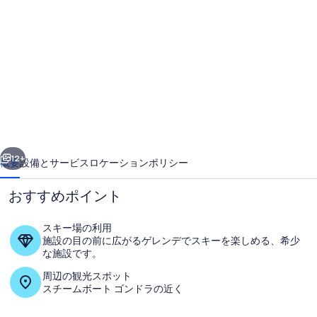
Vista
Queens
at
Gravity
Haus,
Near
Gondola
前へ
次へ
&
12+
概要
設備とサービス
ロケーション
ポリシー
Hot
おすすめポイント
Springs
-
スキー場の利用
2
施設の目の前に広がるゲレンデでスキーを楽しめる、希少
な施設です。
Units
周辺の観光スポット
の
スチームボート ゴンドラの近く
写
屋外ダイニングエリア