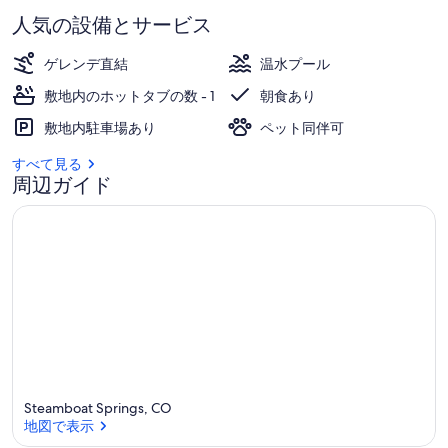
真
人気の設備とサービス
ギ
ゲレンデ直結
温水プール
ャ
敷地内のホットタブの数 - 1
朝食あり
ラ
敷地内駐車場あり
ペット同伴可
リ
すべて見る
ー
周辺ガイド
Steamboat Springs, CO
地図で表示