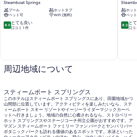
Steamboat Springs
Steambo
View
ー
Rooms
プール
ホットタブ
ル
ホット
ペット可
WiFi (無料)
ペット
for
ド
Families,
ホ
10
10
とても良い
とて
8.0
8.2
Couples!
テ
段
段
口コミ 1 件
口コミ
Steamboat
ル
階
階
Springs
ズ
中
中
ス
8.0、
8.2、
テ
と
と
ィ
て
て
ー
も
も
ム
良
周辺地域について
良
ボ
い、
い、
ー
口
口
ト
コ
コ
ス
ミ
ミ
スティームボート スプリングス
プ
1
863
このホテルはスティームボート スプリングスにあり、田園地域かつ
リ
件
件
山間部に位置しています。アクティビティを楽しみたいなら、ステ
ン
件
件
ィームボート スキー リゾートやイージーライダーマジックカーペ
グ
の
の
ットへ行きましょう。地域の自然に心癒されるなら、ストロベリー
ス
口
口
ホット スプリングスやステージコーチ州立公園がおすすめです。ア
Steamb
コ
コ
マズン スティームボート ファミリー ファン パークとヤンパ リバー
Springs
ミ
ミ
ボタニック パークも訪れる価値のあるスポットです。水泳といった