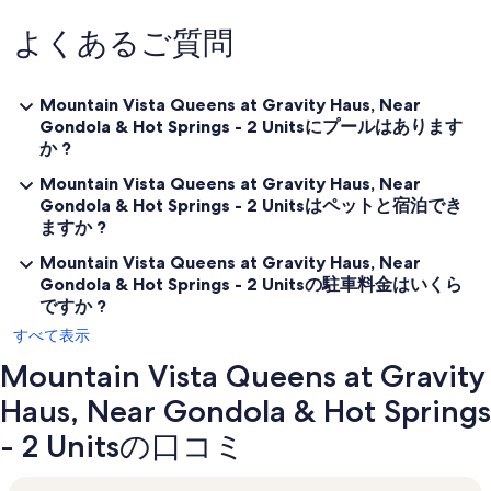
check-in, not included in the daily rate.
よくあるご質問
✦ Pets are welcome with an additional charge of $50.00 (per pet
per night). per pet, per night
✦ We use multi-unit listings, so rooms are similar but may have small
Mountain Vista Queens at Gravity Haus, Near
differences.
Gondola & Hot Springs - 2 Unitsにプールはあります
か ?
✦ The maximum number of days that you may book per reservation
is only 28 days.
Mountain Vista Queens at Gravity Haus, Near
Gondola & Hot Springs - 2 Unitsはペットと宿泊でき
✦ The parking fees, plus tax, vary by season and membership status
ますか ?
Mountain Vista Queens at Gravity Haus, Near
Gondola & Hot Springs - 2 Unitsの駐車料金はいくら
ですか ?
すべて表示
Mountain Vista Queens at Gravity
Haus, Near Gondola & Hot Springs
- 2 Unitsの口コミ