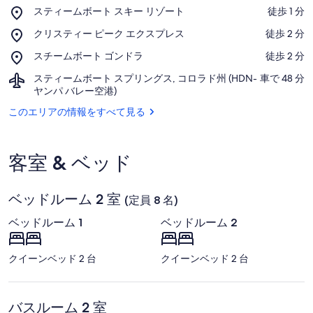
Place,
スティームボート スキー リゾート
‪徒歩 1 分‬
ス
地図で表示
Place,
クリスティー ピーク エクスプレス
‪徒歩 2 分‬
テ
ク
ィ
Place,
スチームボート ゴンドラ
‪徒歩 2 分‬
リ
ー
ス
ス
ム
Airport,
スティームボート スプリングス, コロラド州 (HDN-
‪車で 48 分‬
チ
テ
ボ
ス
ヤンパ バレー空港)
ー
ィ
ー
テ
ム
ー
ト
このエリアの情報をすべて見る
ィ
ボ
ピ
ス
ー
ー
ー
キ
ム
ト
ク
ー
ボ
ゴ
客室 & ベッド
エ
リ
ー
ン
ク
ゾ
ト
ド
ス
ー
ス
ラ
プ
ベッドルーム 2 室
ト
(定員 8 名)
プ
レ
リ
ス
ベッドルーム 1
ベッドルーム 2
ン
グ
ス,
クイーンベッド 2 台
クイーンベッド 2 台
コ
ロ
ラ
ド
バスルーム 2 室