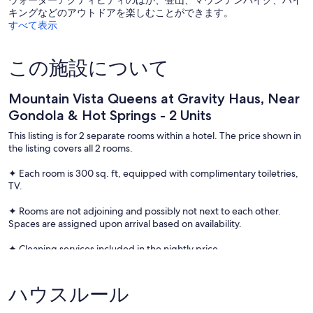
ウォーターアクティビティのほか、登山、マウンテンバイク、ハイ
キングなどのアウトドアを楽しむことができます。
すべて表示
この施設について
Mountain Vista Queens at Gravity Haus, Near
Gondola & Hot Springs - 2 Units
This listing is for 2 separate rooms within a hotel. The price shown in
the listing covers all 2 rooms.
✦ Each room is 300 sq. ft, equipped with complimentary toiletries,
TV.
✦ Rooms are not adjoining and possibly not next to each other.
Spaces are assigned upon arrival based on availability.
✦ Cleaning services included in the nightly price.
There are a few additional details to know before you book:
ハウスルール
✦ The minimum age required for check-in is 18 years old.