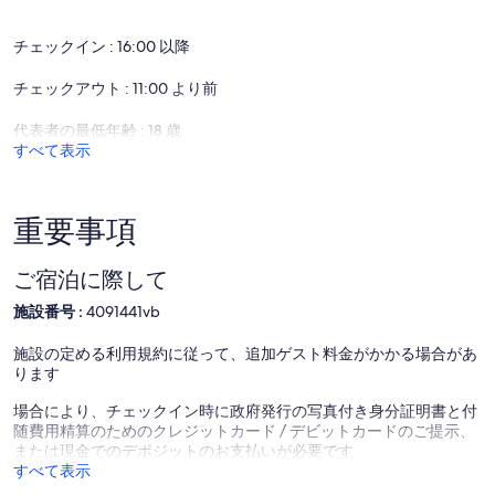
✦ Please ensure you have a valid ID for check-in, as it is mandatory
for entry.
チェックイン : 16:00 以降
———————————————
チェックアウト : 11:00 より前
Guest Access:
代表者の最低年齢 : 18 歳
During your stay, you will have access to the property and amenities
すべて表示
according to the following schedule:
✦ Check-in is available from 04:00 pm.
重要事項
✦ Public or shared fitness center open from 6:00AM to 10:00PM,
available in the property.
ご宿泊に際して
✦ Pool is available.
施設番号 :
4091441vb
✦ Paid parking lot – 1 space(s), available for $15 per day.
施設の定める利用規約に従って、追加ゲスト料金がかかる場合があ
ります
———————————————
場合により、チェックイン時に政府発行の写真付き身分証明書と付
Other Things to Note:
随費用精算のためのクレジットカード / デビットカードのご提示、
There are several additional things to note:
または現金でのデポジットのお支払いが必要です
すべて表示
✦ A mandatory resort fee of $20.00 per night will be collected upon