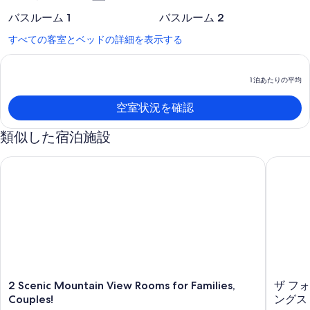
州
(HDN-
バスルーム 1
バスルーム 2
ヤ
すべての客室とベッドの詳細を表示する
ン
パ
バ
レ
1 泊あたりの平均
ー
空
空室状況を確認
港)
1
類似した宿泊施設
2 Scenic Mountain View Rooms for Families, Couples!
ザ フォ
2
ザ
2 Scenic Mountain View Rooms for Families,
ザ フ
Scenic
フ
Couples!
ングス
Mountain
ォ